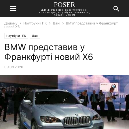
POSER
Для дівчат про нові телефони,
компютери, ноутбуки, планшети,
поради мамам
Додому
Ноутбуки і ПК
Дані
BMW представив у Франкфурті
новий Х6
Ноутбуки і ПК
Дані
BMW представив у
Франкфурті новий Х6
09.08.2020