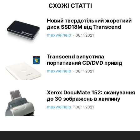
СХОЖІ СТАТТІ
Новий твердотільний жорсткий
диск SSD18M від Transcend
maxwelhelp
-
08.11.2021
Transcend випустила
портативний CD/DVD привід
maxwelhelp
-
08.11.2021
Xerox DocuMate 152: сканування
до 30 зображень в хвилину
maxwelhelp
-
08.11.2021