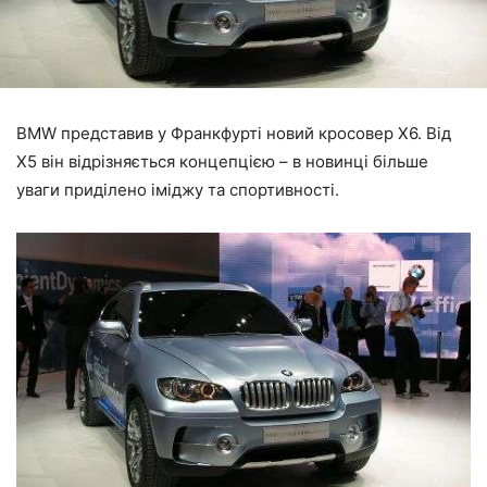
BMW представив у Франкфурті новий кросовер Х6. Від
Х5 він відрізняється концепцією – в новинці більше
уваги приділено іміджу та спортивності.