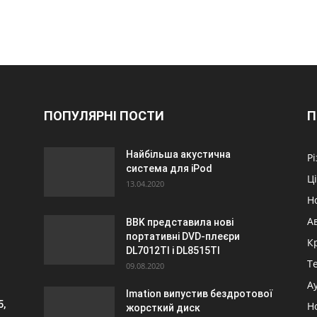
ПОПУЛЯРНІ ПОСТИ
П
Найбільша акустична
Р
система для iPod
Ц
13.04.2020
Н
А
BBK представила нові
портативні DVD-плеєри
К
DL7012TI і DL8515TI
Т
09.08.2020
А
Imation випустив бездротової
5,
Н
жорсткий диск