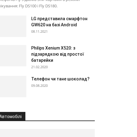
ікування: Fly DS100 і Fly DS180.
LG представила смарфтон
GW620 на базі Android
08.11.2021
Philips Xenium X520: з
підзарядкою від простої
батарейки
21.02.2020
Телефон чи тане шоколад?
09.08.2020
Автомобілі