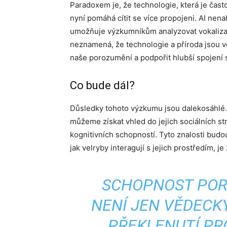
Paradoxem je, že technologie, která je čas
nyní pomáhá cítit se více propojeni. AI nena
umožňuje výzkumníkům analyzovat vokalizac
neznamená, že technologie a příroda jsou 
naše porozumění a podpořit hlubší spojení 
Co bude dál?
Důsledky tohoto výzkumu jsou dalekosáhlé.
můžeme získat vhled do jejich sociálních str
kognitivních schopností. Tyto znalosti budo
jak velryby interagují s jejich prostředím, je
SCHOPNOST POR
NENÍ JEN VĚDECKÝ
PŘEKLENUTÍ PR