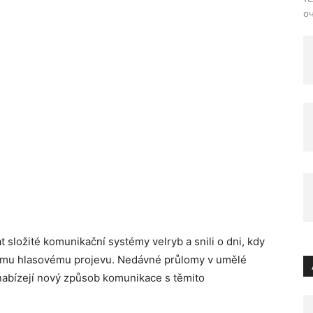
оч
at složité komunikační systémy velryb a snili o dni, kdy
tému hlasovému projevu. Nedávné průlomy v umělé
a nabízejí nový způsob komunikace s těmito