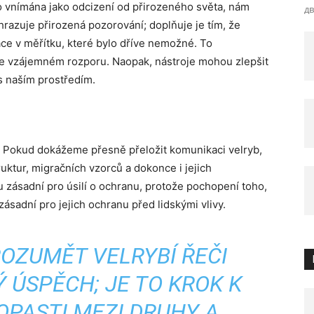
to vnímána jako odcizení od přirozeného světa, nám
д
hrazuje přirozená pozorování; doplňuje je tím, že
e v měřítku, které bylo dříve nemožné. To
ve vzájemném rozporu. Naopak, nástroje mohou zlepšit
s naším prostředím.
 Pokud dokážeme přesně přeložit komunikaci velryb,
uktur, migračních vzorců a dokonce i jejich
u zásadní pro úsilí o ochranu, protože pochopení toho,
 zásadní pro jejich ochranu před lidskými vlivy.
OZUMĚT VELRYBÍ ŘEČI
 ÚSPĚCH; JE TO KROK K
OPASTI MEZI DRUHY A