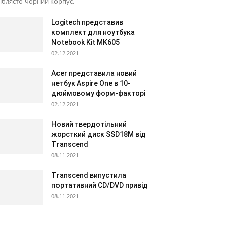
іблясто-чорний корпус.
Logitech представив
комплект для ноутбука
Notebook Kit MK605
02.12.2021
Acer представила новий
нетбук Aspire One в 10-
дюймовому форм-факторі
02.12.2021
Новий твердотільний
жорсткий диск SSD18M від
Transcend
08.11.2021
Transcend випустила
портативний CD/DVD привід
08.11.2021