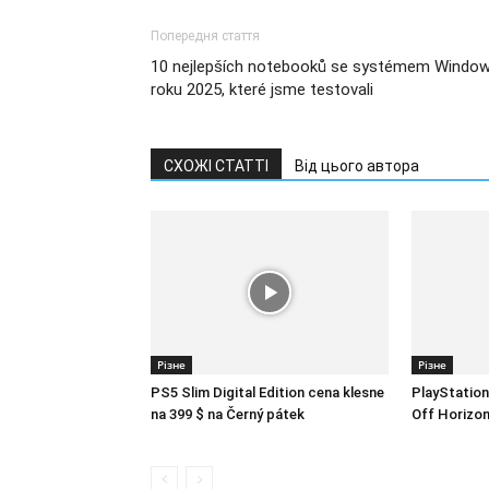
Попередня стаття
10 nejlepších notebooků se systémem Windo
roku 2025, které jsme testovali
СХОЖІ СТАТТІ
Від цього автора
Різне
Різне
PS5 Slim Digital Edition cena klesne
PlayStation
na 399 $ na Černý pátek
Off Horizon