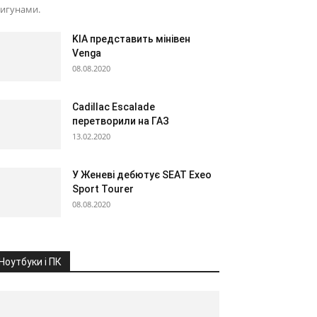
вигунами.
KIA представить мінівен
Venga
08.08.2020
Cadillac Escalade
перетворили на ГАЗ
13.02.2020
У Женеві дебютує SEAT Exeo
Sport Tourer
08.08.2020
Ноутбуки і ПК