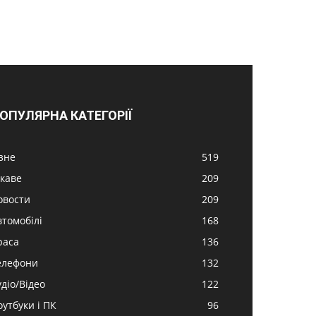
ОПУЛЯРНА КАТЕГОРІЇ
ізне
519
ікаве
209
овости
209
втомобілі
168
раса
136
елефони
132
удіо/Відео
122
оутбуки і ПК
96