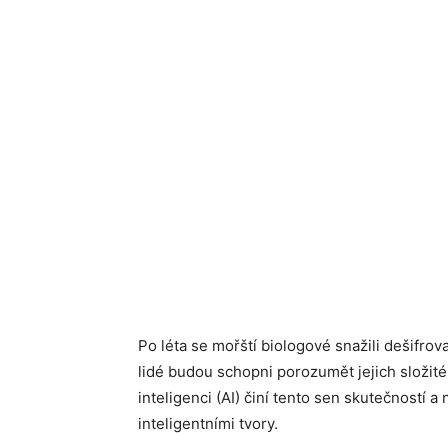
Po léta se mořští biologové snažili dešifrov
lidé budou schopni porozumět jejich složi
inteligenci (AI) činí tento sen skutečností 
inteligentními tvory.