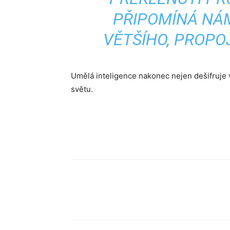
PŘIPOMÍNÁ NÁM
VĚTŠÍHO, PROP
Umělá inteligence nakonec nejen dešifruje v
světu.