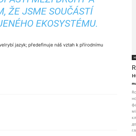
, ŽE JSME SOUČÁSTÍ
OJENÉHO EKOSYSTÉMU.
elrybí jazyk; předefinuje náš vztah k přírodnímu
Н
R
н
ma
Ro
но
фа
мі
кл
д
г