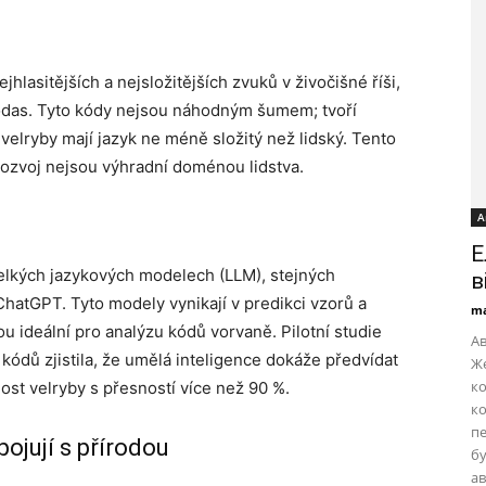
hlasitějších a nejsložitějších zvuků v živočišné říši,
codas. Tyto kódy nejsou náhodným šumem; tvoří
elryby mají jazyk ne méně složitý než lidský. Tento
 rozvoj nejsou výhradní doménou lidstva.
А
Е
velkých jazykových modelech (LLM), stejných
в
ChatGPT. Tyto modely vynikají v predikci vzorů a
ma
 ideální pro analýzu kódů vorvaně. Pilotní studie
Ав
 kódů zjistila, že umělá inteligence dokáže předvídat
Же
ко
ost velryby s přesností více než 90 %.
ко
пе
ojují s přírodou
бу
ав