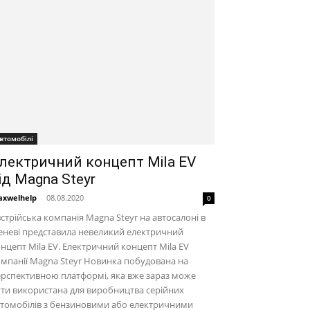
втомобілі
лектричний концепт Mila EV
ід Magna Steyr
xwelhelp
-
08.08.2020
0
стрійська компанія Magna Steyr на автосалоні в
неві представила невеликий електричний
нцепт Mila EV. Електричний концепт Mila EV
мпанії Magna Steyr Новинка побудована на
рспективною платформі, яка вже зараз може
ти використана для виробництва серійних
томобілів з бензиновими або електричними