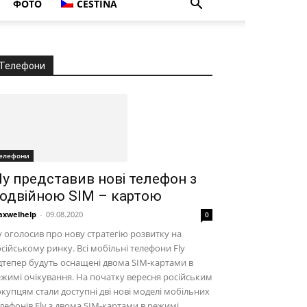
ФОТО
ČEŠTINA
Телефони
елефони
ly представив нові телефон з
одвійною SIM – картою
xwelhelp
-
09.08.2020
0
y оголосив про нову стратегію розвитку на
сійському ринку. Всі мобільні телефони Fly
дтепер будуть оснащені двома SIM-картами в
жимі очікування. На початку вересня російським
купцям стали доступні дві нові моделі мобільних
лефонів Fly з двома SIM-картами в режимі