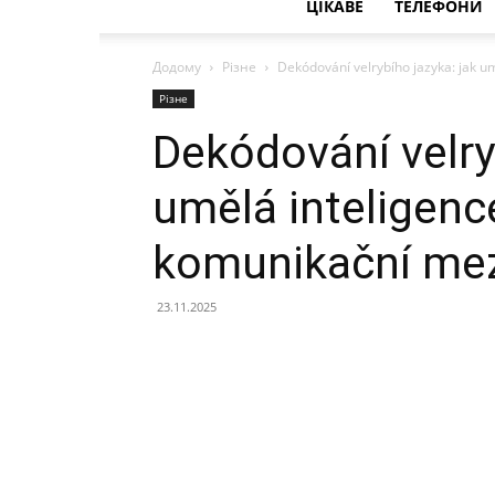
ЦІКАВЕ
ТЕЛЕФОНИ
Додому
Різне
Dekódování velrybího jazyka: jak u
Різне
Dekódování velry
umělá inteligenc
komunikační me
23.11.2025