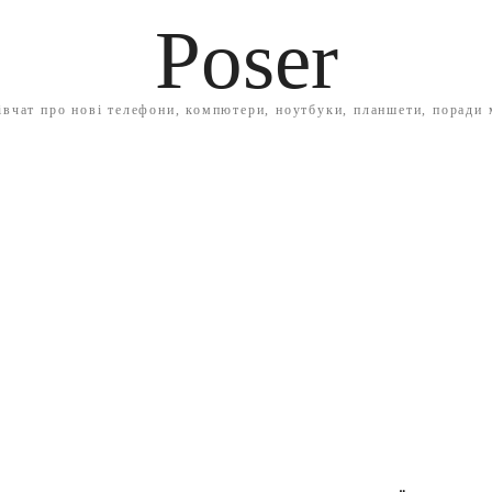
Poser
івчат про нові телефони, компютери, ноутбуки, планшети, поради