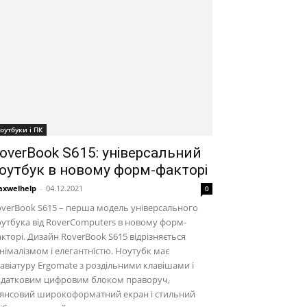
оутбуки і ПК
overBook S615: універсальний
оутбук в новому форм-факторі
xwelhelp
-
04.12.2021
0
verBook S615 – перша модель універсального
утбука від RoverComputers в новому форм-
кторі. Дизайн RoverBook S615 відрізняється
німалізмом і елегантністю. Ноутубк має
авіатуру Ergomate з роздільними клавішами і
одатковим цифровим блоком праворуч,
лянсовий широкоформатний екран і стильний