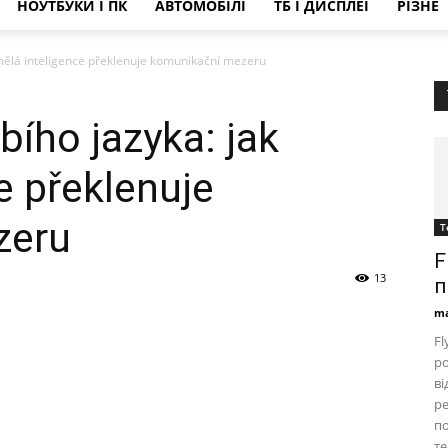
НОУТБУКИ І ПК
АВТОМОБІЛІ
ТБ І ДИСПЛЕЇ
РІЗНЕ
mělá inteligence překlenuje komunikační mezeru
bího jazyka: jak
e překlenuje
zeru
Т
F
13
п
ma
Fl
ро
ві
ре
по
те