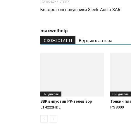
Попередня стаття
Бездротові навушники Sleek-Audio SA6
maxwelhelp
СХОЖІ СТАТТІ
Від цього автора
ТБ і дисплеї
ТБ і дисплеї
BBK випустив РК-телевізор
Тонкий пл
LT4222HDL
PS8000