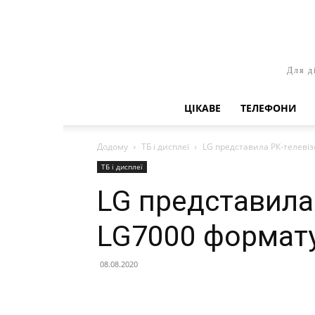
Для д
ЦІКАВЕ
ТЕЛЕФОНИ
Додому
ТБ і дисплеї
LG представила РК-телевіз
ТБ і дисплеї
LG представила
LG7000 формату
08.08.2020