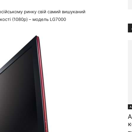
російському ринку свій самий вишуканий
кості (1080p) – модель LG7000
А
A
к
ma