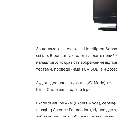
За допомогою технології Intelligent Senso
світло. В основі технології лежить нови
налаштовує яскравість зображення відпові
тестами, проведеними TUV SUD, він дозв
Аудіо/відео налаштування (AV Mode) тел
Кіно, Спортивні події та Ігри.
Експертний режим (Expert Mode), сертифі
(Imaging Science Foundation), відповідає
зображення для особливих умов приміще