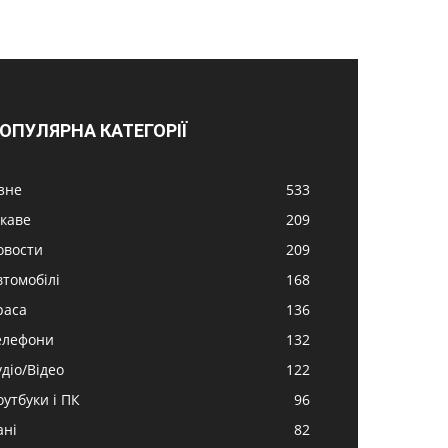
ОПУЛЯРНА КАТЕГОРІЇ
ізне
533
ікаве
209
овости
209
втомобілі
168
раса
136
елефони
132
удіо/Відео
122
оутбуки і ПК
96
ані
82