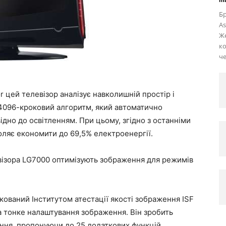
Б
As
Же
ко
че
r цей телевізор аналізує навколишній простір і
й 4096-кроковий алгоритм, який автоматично
дно до освітленням. При цьому, згідно з останніми
оляє економити до 69,5% електроенергії.
евізора LG7000 оптимізують зображення для режимів
кований Інститутом атестації якості зображення ISF
 за тонке налаштування зображення. Він зробить
ння, пропонуючи до 25 додаткових функцій