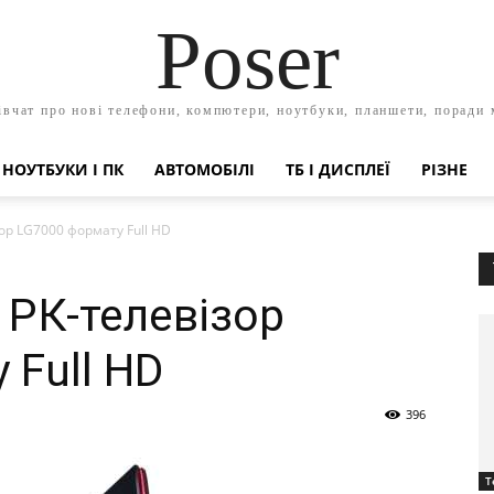
Poser
івчат про нові телефони, компютери, ноутбуки, планшети, поради
НОУТБУКИ І ПК
АВТОМОБІЛІ
ТБ І ДИСПЛЕЇ
РІЗНЕ
ор LG7000 формату Full HD
 РК-телевізор
 Full HD
396
Т