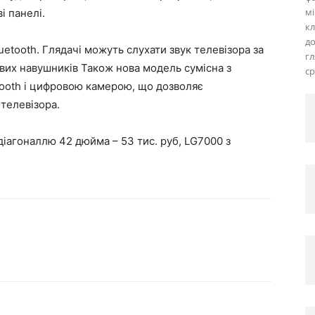
мі
і панелі.
кл
д
uetooth. Глядачі можуть слухати звук телевізора за
г
вих навушників Також нова модель сумісна з
ср
ooth і цифровою камерою, що дозволяє
телевізора.
діагоналлю 42 дюйма – 53 тис. руб, LG7000 з