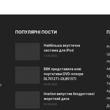
ПОПУЛЯРНІ ПОСТИ
П
Найбільша акустична
Р
система для iPod
Ц
13.04.2020
Н
А
BBK представила нові
портативні DVD-плеєри
К
DL7012TI і DL8515TI
Т
09.08.2020
і
А
Imation випустив бездротової
Н
жорсткий диск
08.08.2020
Д