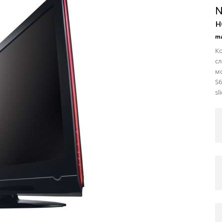
N
н
ma
Ко
сл
мо
S6
sl