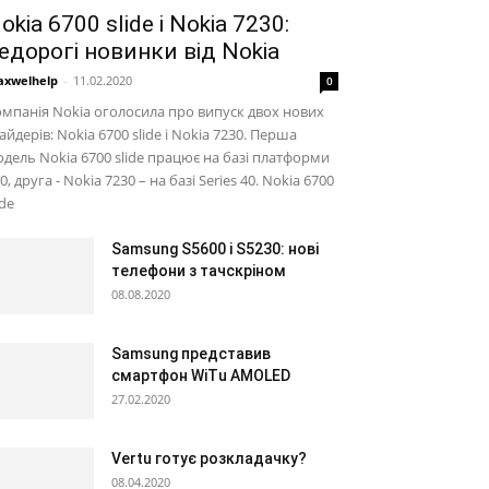
okia 6700 slide і Nokia 7230:
едорогі новинки від Nokia
xwelhelp
-
11.02.2020
0
мпанія Nokia оголосила про випуск двох нових
айдерів: Nokia 6700 slide і Nokia 7230. Перша
дель Nokia 6700 slide працює на базі платформи
0, друга - Nokia 7230 – на базі Series 40. Nokia 6700
ide
Samsung S5600 і S5230: нові
телефони з тачскріном
08.08.2020
Samsung представив
смартфон WiTu AMOLED
27.02.2020
Vertu готує розкладачку?
08.04.2020