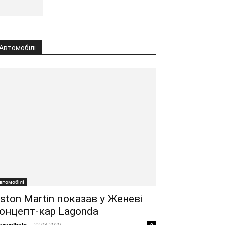
Автомобілі
втомобілі
ston Martin показав у Женеві
онцепт-кар Lagonda
xwelhelp
-
22.03.2020