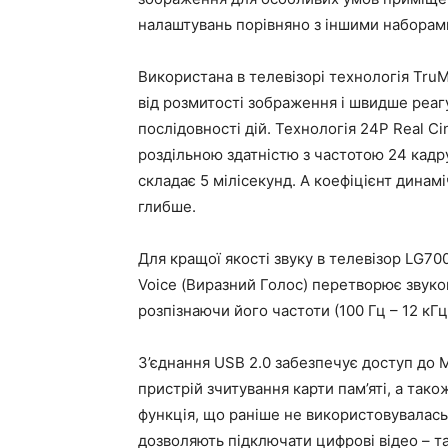
налаштувань порівняно з іншими наборам
Використана в телевізорі технологія TruM
від розмитості зображення і швидше реагу
послідовності дій. Технологія 24P Real 
роздільною здатністю з частотою 24 кадру
складає 5 мілісекунд. А коефіцієнт динам
глибше.
Для кращої якості звуку в телевізор LG70
Voice (Виразний Голос) перетворює звуко
розпізнаючи його частоти (100 Гц – 12 кГ
З’єднання USB 2.0 забезпечує доступ до M
пристрій зчитування карти пам’яті, а так
функція, що раніше не використовувалась
дозволяють підключати цифрові відео – та