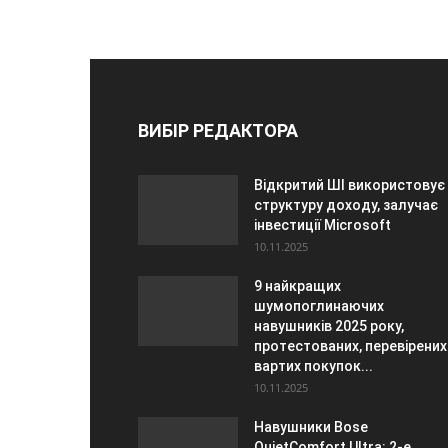
ВИБІР РЕДАКТОРА
Відкритий ШІ використовує
структуру доходу, залучає
інвестиції Microsoft
10.11.2025
9 найкращих
шумопоглинаючих
навушників 2025 року,
протестованих, перевірених 
вартих покупок...
10.11.2025
Навушники Bose
QuietComfort Ultra: 2-е