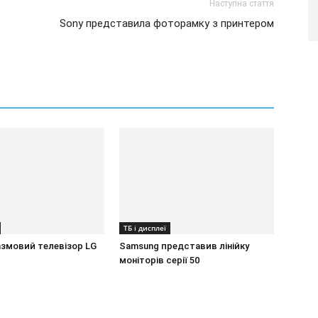
Наступна стаття
Sony представила фоторамку з принтером
ТБ і дисплеї
азмовий телевізор LG
Samsung представив лінійку
моніторів серії 50