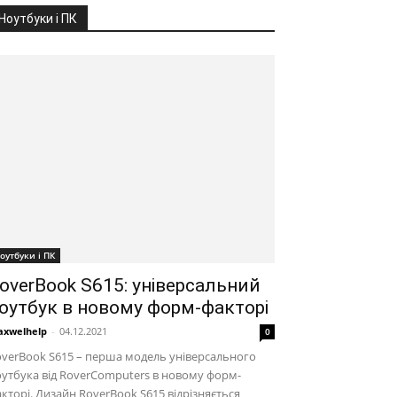
Ноутбуки і ПК
оутбуки і ПК
overBook S615: універсальний
оутбук в новому форм-факторі
xwelhelp
-
04.12.2021
0
verBook S615 – перша модель універсального
утбука від RoverComputers в новому форм-
кторі. Дизайн RoverBook S615 відрізняється