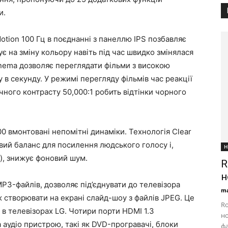
и.
otion 100 Гц в поєднанні з панеллю IPS позбавляє
є на зміну кольору навіть під час швидко змінялася
Cinema дозволяє переглядати фільми з високою
 в секунду. У режимі перегляду фільмів час реакції
ічного контрасту 50,000:1 робить відтінки чорного
00 вмонтовані непомітні динаміки. Технологія Clear
вий баланс для посилення людського голосу і,
Н
ц), знижує фоновий шум.
R
н
P3-файлів, дозволяє під’єднувати до телевізора
ma
ож створювати на екрані слайд-шоу з файлів JPEG. Це
Ro
 в телевізорах LG. Чотири порти HDMI 1.3
но
 аудіо пристрою, такі як DVD-програвачі, блоки
фа