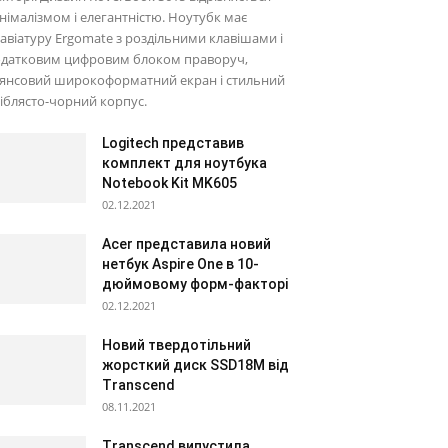
німалізмом і елегантністю. Ноутубк має
авіатуру Ergomate з роздільними клавішами і
одатковим цифровим блоком праворуч,
лянсовий широкоформатний екран і стильний
іблясто-чорний корпус.
Logitech представив
комплект для ноутбука
Notebook Kit MK605
02.12.2021
Acer представила новий
нетбук Aspire One в 10-
дюймовому форм-факторі
02.12.2021
Новий твердотільний
жорсткий диск SSD18M від
Transcend
08.11.2021
Transcend випустила