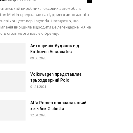
0
ританський виробник люксових автомобілів
ton Martin представив на відкрився автосалоні в
неві концепт-кар Lagonda. Нагадаємо, що
мпанія вирішила відродити це легендарне імя на
сть столітнього ювілею бренду.
Автопричіп-будинок від
Enthoven Associates
09.08.2020
Volkswagen представляє
трьохдверний Polo
01.11.2021
Alfa Romeo показала новий
хетчбек Giulietta
12.04.2020