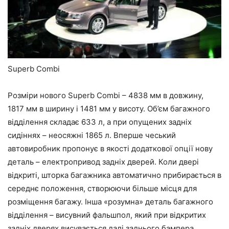
Superb Combi
Розміри нового Superb Combi – 4838 мм в довжину,
1817 мм в ширину і 1481 мм у висоту. Об’єм багажного
відділення складає 633 л, а при опущених задніх
сидіннях – неосяжні 1865 л. Вперше чеський
автовиробник пропонує в якості додаткової опції нову
деталь – електропривод задніх дверей. Коли двері
відкриті, шторка багажника автоматично прибирається в
середнє положення, створюючи більше місця для
розміщення багажу. Інша «розумна» деталь багажного
відділення – висувний фальшпол, який при відкритих
задніх дверях висувається далі заднього бампера,