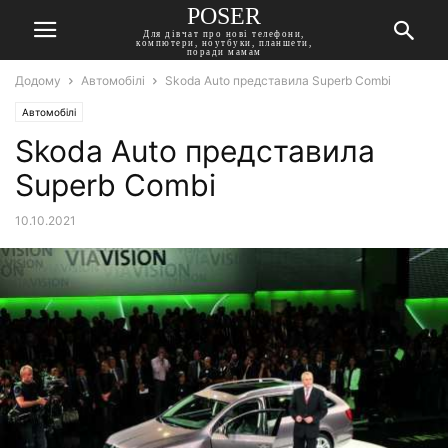
POSER
Для дівчат про нові телефони,
компютери, ноутбуки, планшети,
поради мамам
Додому
Автомобілі
Skoda Auto представила Superb Combi
Автомобілі
Skoda Auto представила
Superb Combi
10.10.2021