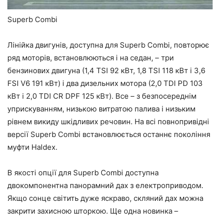
Superb Combi
Лінійка двигунів, доступна для Superb Combi, повторює
ряд моторів, встановлюються і на седан, – три
бензинових двигуна (1,4 TSI 92 кВт, 1,8 TSI 118 кВт і 3,6
FSI V6 191 кВт) і два дизельних мотора (2,0 TDI PD 103
кВт і 2,0 TDI CR DPF 125 кВт). Все – з безпосереднім
уприскуванням, низькою витратою палива і низьким
рівнем викиду шкідливих речовин. На всі повнопривідні
версії Superb Combi встановлюється останнє покоління
муфти Haldex.
В якості опції для Superb Combi доступна
двокомпонентна панорамний дах з електроприводом.
Якщо сонце світить дуже яскраво, скляний дах можна
закрити захисною шторкою. Ще одна новинка –