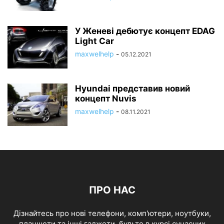
У Женеві дебютує концепт EDAG
Light Car
maxwelhelp
-
05.12.2021
Hyundai представив новий
концепт Nuvis
maxwelhelp
-
08.11.2021
ПРО НАС
Дізнайтесь про нові телефони, комп'ютери, ноутбуки,
планшети та інші гаджети, будьте в курсі сучасних