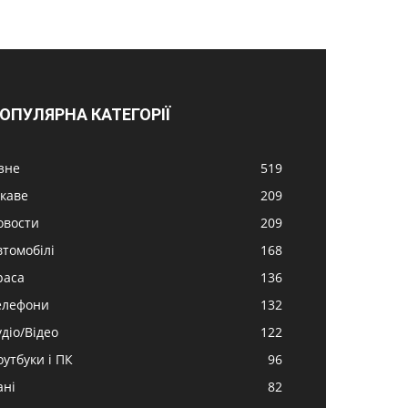
ОПУЛЯРНА КАТЕГОРІЇ
ізне
519
ікаве
209
овости
209
втомобілі
168
раса
136
елефони
132
удіо/Відео
122
оутбуки і ПК
96
ані
82