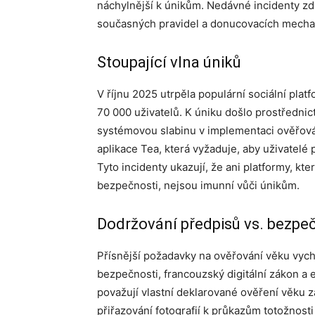
náchylnější k únikům. Nedávné incidenty z
současných pravidel a donucovacích mech
Stoupající vlna úniků
V říjnu 2025 utrpěla populární sociální plat
70 000 uživatelů. K úniku došlo prostřednic
systémovou slabinu v implementaci ověřov
aplikace Tea, která vyžaduje, aby uživatelé po
Tyto incidenty ukazují, že ani platformy, kte
bezpečnosti, nejsou imunní vůči únikům.
Dodržování předpisů vs. bezpe
Přísnější požadavky na ověřování věku vycház
bezpečnosti, francouzský digitální zákon a 
považují vlastní deklarované ověření věku z
přiřazování fotografií k průkazům totožnost