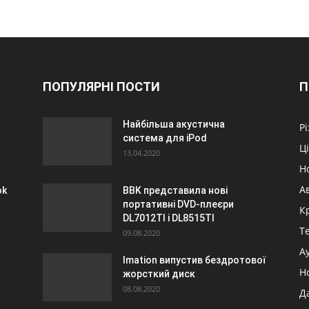
ПОПУЛЯРНІ ПОСТИ
П
Найбільша акустична
Р
система для iPod
Ц
13.04.2020
Н
А
ok
BBK представила нові
портативні DVD-плеєри
К
DL7012TI і DL8515TI
Т
09.08.2020
А
Imation випустив бездротової
Н
жорсткий диск
08.08.2020
Д