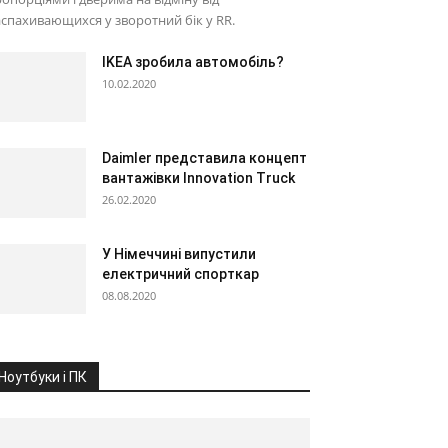
спахивающихся у зворотний бік у RR.
IKEA зробила автомобіль?
10.02.2020
Daimler представила концепт
вантажівки Innovation Truck
26.02.2020
У Німеччині випустили
електричний спорткар
08.08.2020
Ноутбуки і ПК