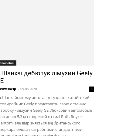
втомобілі
 Шанхаї дебютує лімузин Geely
E
xwelhelp
-
09.08.2020
0
 Шанхайському автосалоні у квітні китайський
товиробник Geely представить свою останню
зробку - лімузин Geely GE. Люксовий автомобіль
вжиною 5,3 м створений в стилі Rolls-Royce
antom, але відрізняється від британського
уперкара більш незграбними стандартними
опорціями і дверима на відміну від