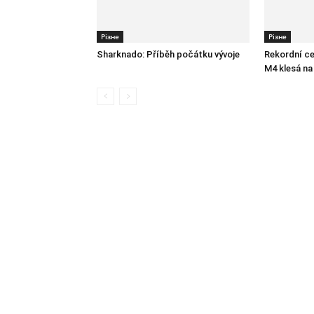
Різне
Різне
Sharknado: Příběh počátku vývoje
Rekordní c
M4 klesá na