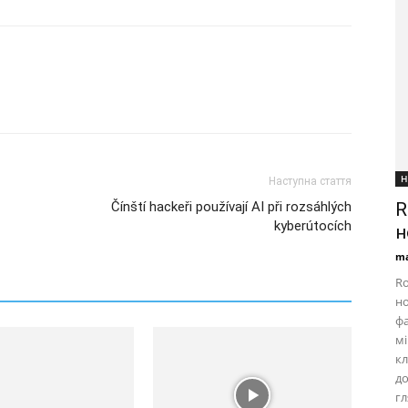
Н
Наступна стаття
Čínští hackeři používají AI při rozsáhlých
R
kyberútocích
н
ma
Ro
но
фа
мі
кл
д
г