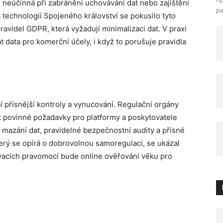
 neúčinná při zabránění uchovávání dat nebo zajištění
ра
a technologií Spojeného království se pokusilo tyto
videl GDPR, která vyžadují minimalizaci dat. V praxi
t data pro komerční účely, i když to porušuje pravidla
 přísnější kontroly a vynucování. Regulační orgány
t povinné požadavky pro platformy a poskytovatele
 mazání dat, pravidelné bezpečnostní audity a přísné
erý se opírá o dobrovolnou samoregulaci, se ukázal
acích pravomocí bude online ověřování věku pro