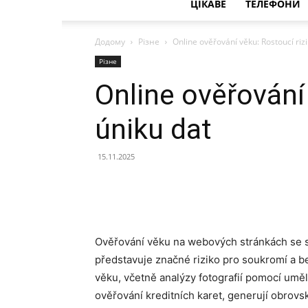
ЦІКАВЕ
ТЕЛЕФОНИ
Додому
Різне
Online ověřování věku: Rostoucí riz
Різне
Online ověřování
úniku dat
15.11.2025
Ověřování věku na webových stránkách se st
představuje značné riziko pro soukromí a b
věku, včetně analýzy fotografií pomocí umělé
ověřování kreditních karet, generují obrovs