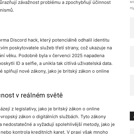
м
důrazňují závažnost problému a zpochybňují účinnost
пі
anismů.
forma Discord hack, který potenciálně odhalil identitu
tvím poskytovatele služeb třetí strany, což ukazuje na
ání věku. Podobně byla v červenci 2025 napadena
skytli ID a selfie, a unikla tak citlivá uživatelská data.
ré splňují nové zákony, jako je britský zákon o online
čnost v reálném světě
ejí z legislativy, jako je britský zákon o online
evropský zákon o digitálních službách. Tyto zákony
a nedostatečné a vyžadují spolehlivější metody, jako je
i nebo kontrola kreditních karet. V praxi však mnoho