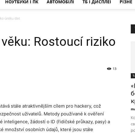
НОУТБУКИ І ПК
АВТОМОБІЛІ
ТБ І ДИСПЛЕЇ
РІЗНЕ
iko úniku dat
 věku: Rostoucí riziko
13
Т
«
б
к
ává stále atraktivnějším cílem pro hackery, což
ma
ezpečnost uživatelů. Metody používané k ověření
К
 inteligence, žádostí o ID (řidičské průkazy, pasy) a
св
ké množství osobních údajů, které jsou stále
р