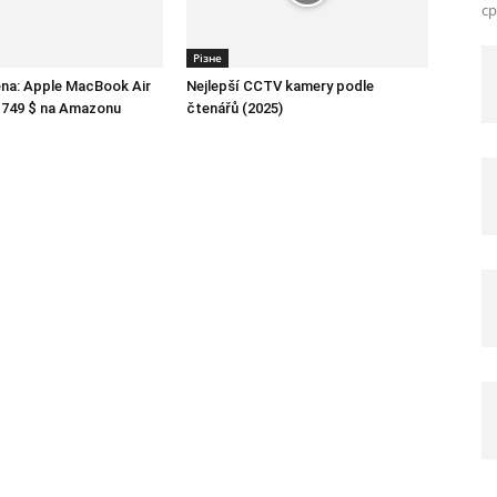
ср
Різне
ena: Apple MacBook Air
Nejlepší CCTV kamery podle
 749 $ na Amazonu
čtenářů (2025)