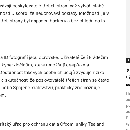
ávají poskytovatelé třetích stran, což vytváří slabé
nosti Discord, že neuchovává doklady totožnosti, je v
 třetí strany byl napaden hackery a bez ohledu na to
 ID fotografií jsou obrovské. Uživatelé čelí krádežím
А
ím kyberzločinům, které umožňují deepfake a
У
 Dostupnost takových osobních údajů zvyšuje riziko
G
c skutečnost, že poskytovatelé třetích stran se často
ma
U nebo Spojené království), prakticky znemožňuje
На
em.
ав
ро
до
Ph
с
ritský úřad pro ochranu dat a Ofcom, úniky Tea and
пр