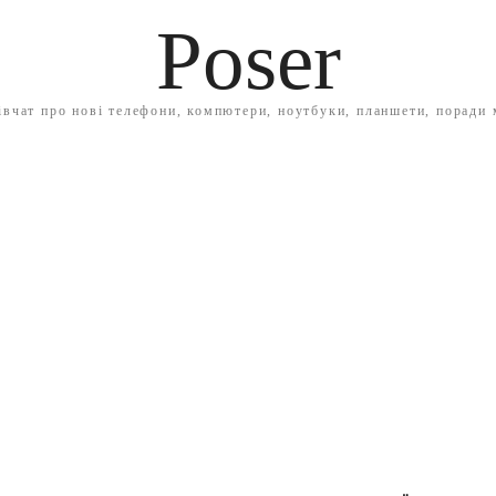
Poser
івчат про нові телефони, компютери, ноутбуки, планшети, поради