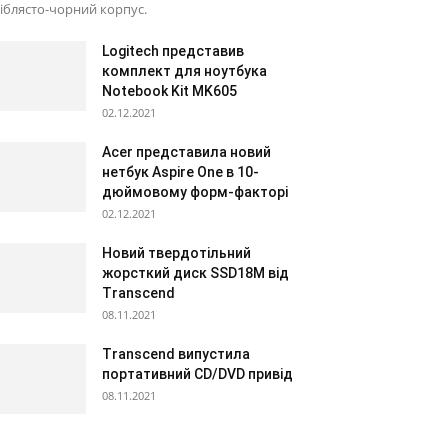
іблясто-чорний корпус.
Logitech представив
комплект для ноутбука
Notebook Kit MK605
02.12.2021
Acer представила новий
нетбук Aspire One в 10-
дюймовому форм-факторі
02.12.2021
Новий твердотільний
жорсткий диск SSD18M від
Transcend
08.11.2021
Transcend випустила
портативний CD/DVD привід
08.11.2021