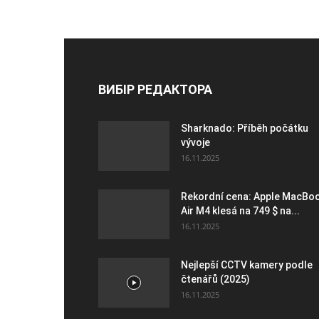
ВИБІР РЕДАКТОРА
Sharknado: Příběh počátku
vývoje
16.11.2025
Rekordní cena: Apple MacBo
Air M4 klesá na 749 $ na...
16.11.2025
Nejlepší CCTV kamery podle
čtenářů (2025)
16.11.2025