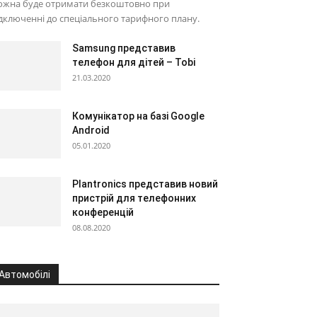
ожна буде отримати безкоштовно при
дключенні до спеціального тарифного плану.
Samsung представив
телефон для дітей – Tobi
21.03.2020
Комунікатор на базі Google
Android
05.01.2020
Plantronics представив новий
пристрій для телефонних
конференцій
08.08.2020
Автомобілі