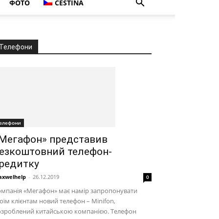
ФОТО
ČEŠTINA
Телефони
елефони
Мегафон» представив
езкоштовний телефон-
редитку
xwelhelp
-
26.12.2019
0
омпанія «Мегафон» має намір запропонувати
оїм клієнтам новий телефон – Minifon,
озроблений китайською компанією. Телефон