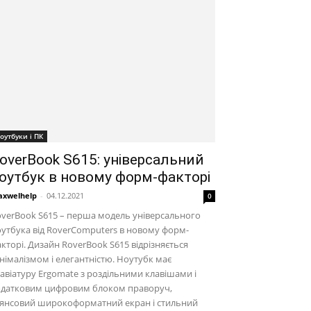
оутбуки і ПК
overBook S615: універсальний
оутбук в новому форм-факторі
xwelhelp
-
04.12.2021
0
verBook S615 – перша модель універсального
утбука від RoverComputers в новому форм-
кторі. Дизайн RoverBook S615 відрізняється
німалізмом і елегантністю. Ноутубк має
авіатуру Ergomate з роздільними клавішами і
одатковим цифровим блоком праворуч,
лянсовий широкоформатний екран і стильний