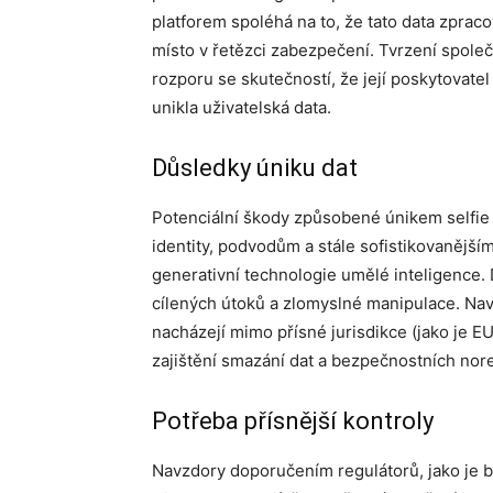
platforem spoléhá na to, že tato data zpracov
místo v řetězci zabezpečení. Tvrzení společ
rozporu se skutečností, že její poskytovatel
unikla uživatelská data.
Důsledky úniku dat
Potenciální škody způsobené únikem selfie a
identity, podvodům a stále sofistikovanějš
generativní technologie umělé inteligence.
cílených útoků a zlomyslné manipulace. Naví
nacházejí mimo přísné jurisdikce (jako je E
zajištění smazání dat a bezpečnostních nor
Potřeba přísnější kontroly
Navzdory doporučením regulátorů, jako je b