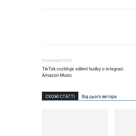
Попередня стаття
TikTok rozšiřuje sdílení hudby o integraci
Amazon Music
СХОЖІ СТАТТІ
Від цього автора