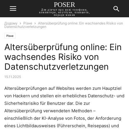
POSER
Для дівчат про нові телефони,
компютери, ноутбуки, планшети,
поради мамам
Додому
Різне
Altersüberprüfung online: Ein wachsendes Risiko von
Datenschutzverletzungen
Різне
Altersüberprüfung online: Ein
wachsendes Risiko von
Datenschutzverletzungen
15.11.2025
Altersüberprüfungen auf Websites werden zum Hauptziel
von Hackern und stellen ein erhebliches Datenschutz- und
Sicherheitsrisiko für Benutzer dar. Die zur
Altersüberprüfung verwendeten Methoden –
einschließlich der KI-Analyse von Fotos, der Anforderung
eines Lichtbildausweises (Führerschein, Reisepass) und