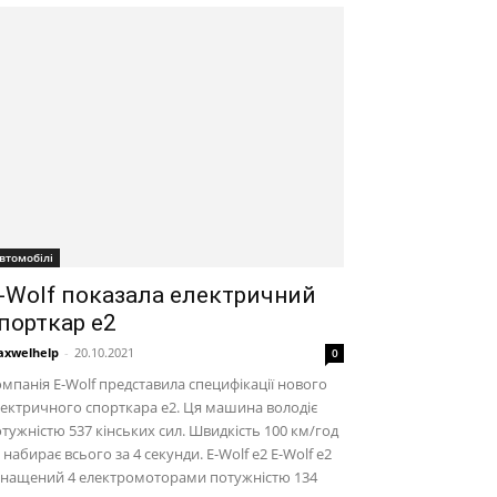
втомобілі
-Wolf показала електричний
порткар e2
xwelhelp
-
20.10.2021
0
мпанія E-Wolf представила специфікації нового
ектричного спорткара e2. Ця машина володіє
тужністю 537 кінських сил. Швидкість 100 км/год
 набирає всього за 4 секунди. E-Wolf e2 E-Wolf e2
снащений 4 електромоторами потужністю 134