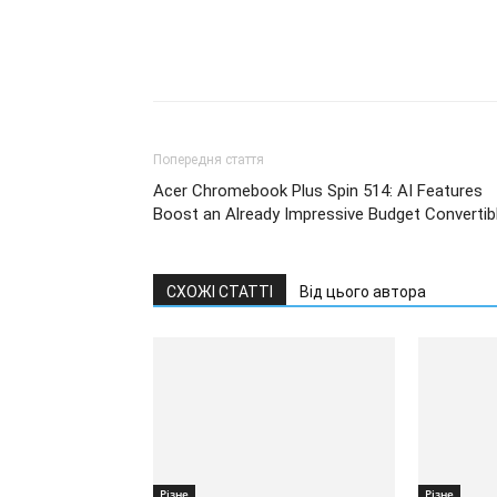
Попередня стаття
Acer Chromebook Plus Spin 514: AI Features
Boost an Already Impressive Budget Convertib
СХОЖІ СТАТТІ
Від цього автора
Різне
Різне