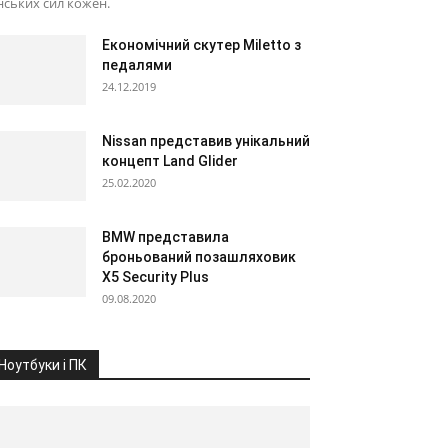
нських сил кожен.
Економічний скутер Miletto з
педалями
24.12.2019
Nissan представив унікальний
концепт Land Glider
25.02.2020
BMW представила
броньований позашляховик
X5 Security Plus
09.08.2020
Ноутбуки і ПК