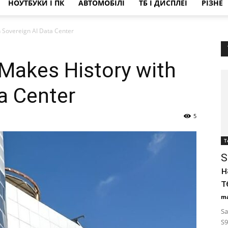
НОУТБУКИ І ПК
АВТОМОБІЛІ
ТБ І ДИСПЛЕЇ
РІЗНЕ
 Sovereign AI Data Center
Makes History with
a Center
5
Т
S
н
т
ma
Sa
S9