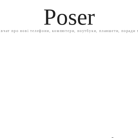
Poser
івчат про нові телефони, компютери, ноутбуки, планшети, поради