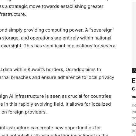
s a strategic move towards establishing greater
frastructure.
yond simply providing computing power. A “sovereign”
a storage, and operations are entirely within national
oversight. This has significant implications for several
 data within Kuwait’s borders, Ooredoo aims to
А
ternal breaches and ensure adherence to local privacy
E
с
ign AI infrastructure is seen as crucial for countries
ma
n this rapidly evolving field. It allows for localized
Ко
ел
 on foreign providers.
по
e2
I infrastructure can create new opportunities for
о
and potentially attracting further investment in the