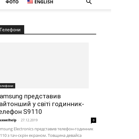
ФОТО
ENGLISH
Телефони
елефони
amsung представив
айтонший у світі годинник-
елефон S9110
xwelhelp
-
27.12.2019
0
msung Electronics представив телефон-годинник
110 з тач-скрін екраном. Товщина девайса