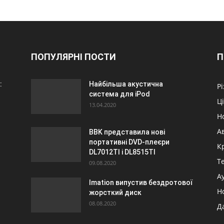
ПОПУЛЯРНІ ПОСТИ
П
:
Найбільша акустична
Р
система для iPod
Ц
13.04.2020
Н
А
BBK представила нові
портативні DVD-плеєри
К
DL7012TI і DL8515TI
Т
09.08.2020
А
Imation випустив бездротової
Н
жорсткий диск
08.08.2020
Д