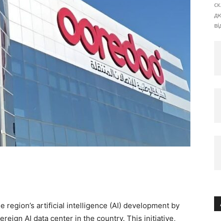
ск
дю
ві
 region’s artificial intelligence (AI) development by
reign AI data center in the country. This initiative,