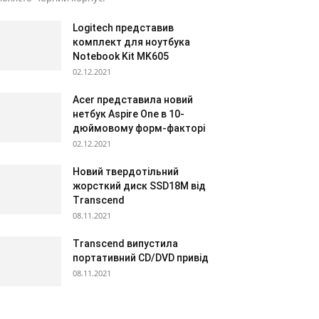
Logitech представив
комплект для ноутбука
Notebook Kit MK605
02.12.2021
Acer представила новий
нетбук Aspire One в 10-
дюймовому форм-факторі
02.12.2021
Новий твердотільний
жорсткий диск SSD18M від
Transcend
08.11.2021
Transcend випустила
портативний CD/DVD привід
08.11.2021