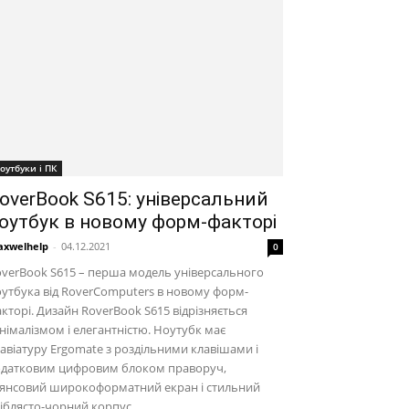
оутбуки і ПК
overBook S615: універсальний
оутбук в новому форм-факторі
xwelhelp
-
04.12.2021
0
verBook S615 – перша модель універсального
утбука від RoverComputers в новому форм-
кторі. Дизайн RoverBook S615 відрізняється
німалізмом і елегантністю. Ноутубк має
авіатуру Ergomate з роздільними клавішами і
одатковим цифровим блоком праворуч,
лянсовий широкоформатний екран і стильний
іблясто-чорний корпус.