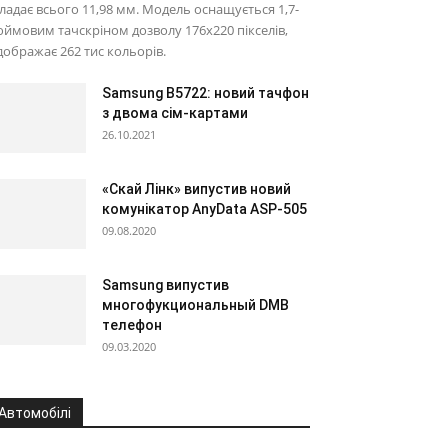
ладає всього 11,98 мм. Модель оснащується 1,7-
ймовим тачскріном дозволу 176х220 пікселів,
дображає 262 тис кольорів.
Samsung B5722: новий тачфон
з двома сім-картами
26.10.2021
«Скай Лінк» випустив новий
комунікатор AnyData ASP-505
09.08.2020
Samsung випустив
многофукциональный DMB
телефон
09.03.2020
Автомобілі