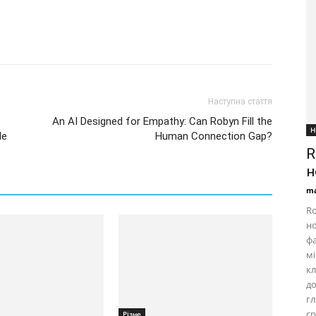
Наступна стаття
An AI Designed for Empathy: Can Robyn Fill the
Н
le
Human Connection Gap?
R
н
ma
Ro
но
фа
мі
кл
д
г
ср
Різне