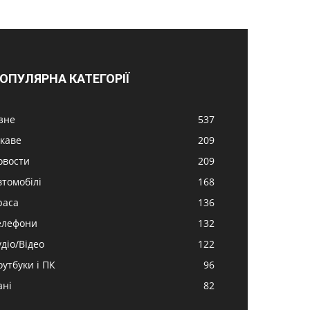
ОПУЛЯРНА КАТЕГОРІЇ
ізне
537
ікаве
209
овости
209
втомобілі
168
раса
136
елефони
132
удіо/Відео
122
оутбуки і ПК
96
ані
82