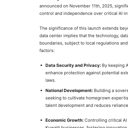
announced on November 11th, 2025, signifie
control and independence over critical AI in
The significance of this launch extends be
data center implies that the technology, dat
boundaries, subject to local regulations and 
factors:
Data Security and Privacy:
By keeping AI
enhance protection against potential ex
laws.
National Development:
Building a sovere
seeking to cultivate homegrown expertise i
talent development and reduces reliance
Economic Growth:
Controlling critical A
Kuwaiti businesses, fostering innovation 