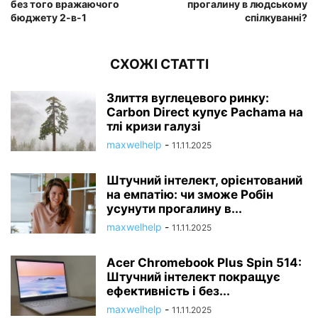
без того вражаючого
прогалину в людському
бюджету 2-в-1
спілкуванні?
СХОЖІ СТАТТІ
Злиття вуглецевого ринку:
Carbon Direct купує Pachama на
тлі кризи галузі
maxwelhelp
-
11.11.2025
Штучний інтелект, орієнтований
на емпатію: чи зможе Робін
усунути прогалину в...
maxwelhelp
-
11.11.2025
Acer Chromebook Plus Spin 514:
Штучний інтелект покращує
ефективність і без...
maxwelhelp
-
11.11.2025