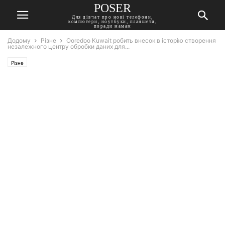
POSER
Для дівчат про нові телефони,
компютери, ноутбуки, планшети,
поради мамам
Додому
Різне
Ooredoo Kuwait робить внесок в історію створення
незалежного центру обробки даних для...
Різне