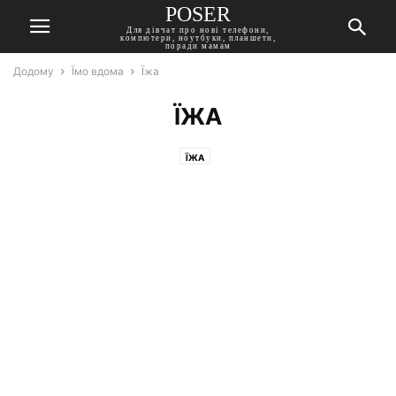
POSER
Для дівчат про нові телефони,
компютери, ноутбуки, планшети,
поради мамам
Додому
Їмо вдома
Їжа
ЇЖА
ЇЖА