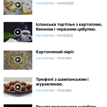
maxwelhelp
-
04.02.2022
Іспанська тортілья з картоплею,
беконом і червоним цибулею.
maxwelhelp
-
01.02.2022
Картопляний пиріг.
maxwelhelp
-
31.12.2021
Трюфелі з шампанським і
журавлиною.
maxwelhelp
-
31.12.2021
Рецепт полуничного щербету.