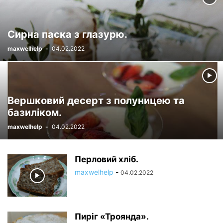
Сирна паска з глазурю.
maxwelhelp
-
04.02.2022
Вершковий десерт з полуницею та
базиліком.
maxwelhelp
-
04.02.2022
Перловий хліб.
maxwelhelp
-
04.02.2022
Пиріг «Троянда».