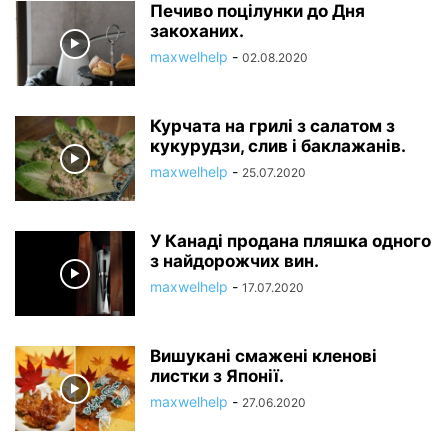
Печиво поцілунки до Дня
закоханих.
maxwelhelp
-
02.08.2020
Курчата на грилі з салатом з
кукурудзи, слив і баклажанів.
maxwelhelp
-
25.07.2020
У Канаді продана пляшка одного
з найдорожчих вин.
maxwelhelp
-
17.07.2020
Вишукані смажені кленові
листки з Японії.
maxwelhelp
-
27.06.2020