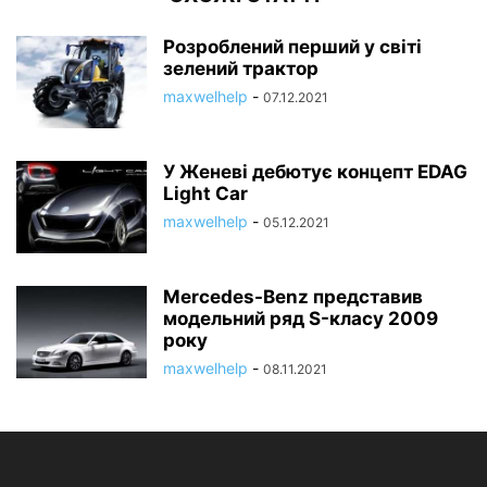
Розроблений перший у світі
зелений трактор
maxwelhelp
-
07.12.2021
У Женеві дебютує концепт EDAG
Light Car
maxwelhelp
-
05.12.2021
Mercedes-Benz представив
модельний ряд S-класу 2009
року
maxwelhelp
-
08.11.2021