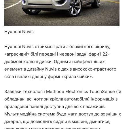
Hyundai Nuvis
Hyundai Nuvis отримав грати з блакитного акрилу,
«агресивні» білі передні і червоні задні фари і 22-
дюймові колісні диски. Одним з найефектніших
елементів дизайну Nuvis є дах з висококонтрастного
скла і великі двері у формі «крила чайки».
Завдяки технології Methode Electronics TouchSense (їй
обладнані всі чотири крісла автомобіля) інформація з
приладової панелі доступна для всіх пасажирів.
Мультимедійна система буде мати доступ до зовнішніх
джерел, що дозволить сиділи в машині, дізнатися,
наприклад, меню ресторану, повз якого вони