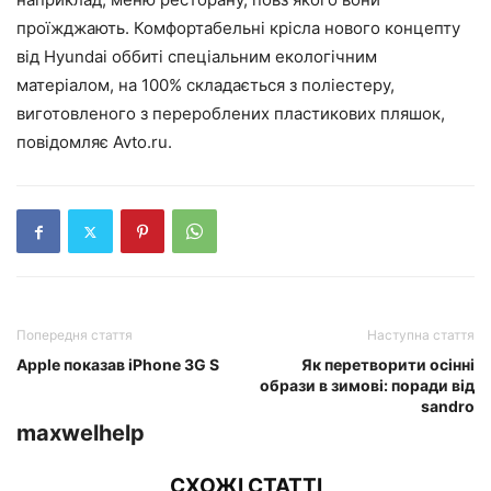
проїжджають. Комфортабельні крісла нового концепту
від Hyundai оббиті спеціальним екологічним
матеріалом, на 100% складається з поліестеру,
виготовленого з перероблених пластикових пляшок,
повідомляє Avto.ru.
Попередня стаття
Наступна стаття
Apple показав iPhone 3G S
Як перетворити осінні
образи в зимові: поради від
sandro
maxwelhelp
СХОЖІ СТАТТІ