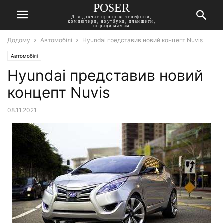
POSER
Для дівчат про нові телефони,
компютери, ноутбуки, планшети,
поради мамам
Додому
Автомобілі
Hyundai представив новий концепт Nuvis
Автомобілі
Hyundai представив новий
концепт Nuvis
08.11.2021