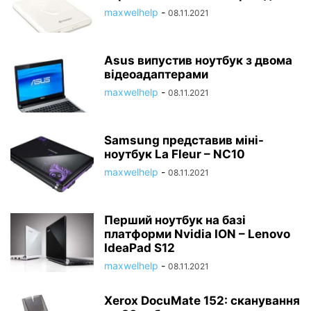
maxwelhelp
-
08.11.2021
Asus випустив ноутбук з двома
відеоадаптерами
maxwelhelp
-
08.11.2021
Samsung представив міні-
ноутбук La Fleur – NC10
maxwelhelp
-
08.11.2021
Перший ноутбук на базі
платформи Nvidia ION – Lenovo
IdeaPad S12
maxwelhelp
-
08.11.2021
Xerox DocuMate 152: сканування