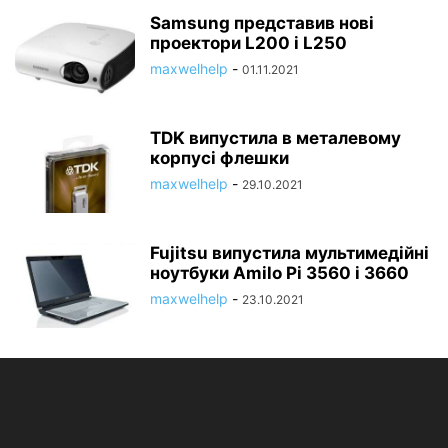
Samsung представив нові
проектори L200 і L250
maxwelhelp
-
01.11.2021
TDK випустила в металевому
корпусі флешки
maxwelhelp
-
29.10.2021
Fujitsu випустила мультимедійні
ноутбуки Amilo Pi 3560 і 3660
maxwelhelp
-
23.10.2021