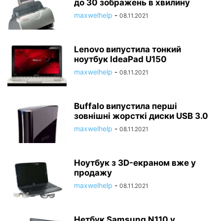
до 30 зображень в хвилину
maxwelhelp
-
08.11.2021
Lenovo випустила тонкий
ноутбук IdeaPad U150
maxwelhelp
-
08.11.2021
Buffalo випустила перші
зовнішні жорсткі диски USB 3.0
maxwelhelp
-
08.11.2021
Ноутбук з 3D-екраном вже у
продажу
maxwelhelp
-
08.11.2021
Нетбук Samsung N110 у