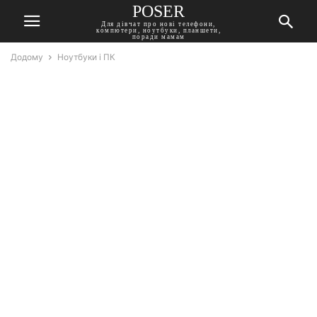
POSER
Для дівчат про нові телефони,
компютери, ноутбуки, планшети,
поради мамам
Додому
Ноутбуки і ПК