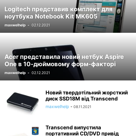
Logitech представив комплект для
ноутбука Notebook Kit MK605
maxwelhelp
-
02.12.2021
Acer представила новий нетбук Aspire
One в 10-дюймовому форм-факторі
maxwelhelp
-
02.12.2021
Новий твердотільний жорсткий
диск SSD18M від Transcend
maxwelhelp
-
08.11.2021
Transcend випустила
портативний CD/DVD привід