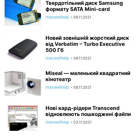
Твердотільний диск Samsung
формату SATA Mini-card
maxwelhelp
-
08.11.2021
Новий зовнішній жорсткий диск
від Verbatim – Turbo Executive
500 Гб
maxwelhelp
-
08.11.2021
Miseal — маленький квадратний
кінотеатр
maxwelhelp
-
08.11.2021
Нові кард-рідери Transcend
відновлюють пошкоджені файли
maxwelhelp
-
03.11.2021