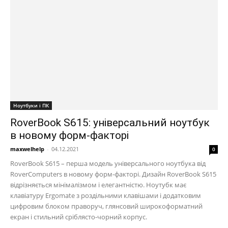
Ноутбуки і ПК
RoverBook S615: універсальний ноутбук
в новому форм-факторі
maxwelhelp
-
04.12.2021
0
RoverBook S615 – перша модель універсального ноутбука від
RoverComputers в новому форм-факторі. Дизайн RoverBook S615
відрізняється мінімалізмом і елегантністю. Ноутубк має
клавіатуру Ergomate з роздільними клавішами і додатковим
цифровим блоком праворуч, глянсовий широкоформатний
екран і стильний сріблясто-чорний корпус.