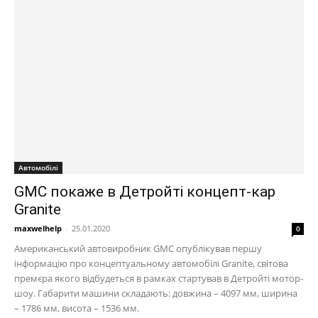
Автомобілі
GMC покаже в Детройті концепт-кар
Granite
maxwelhelp
-
25.01.2020
0
Американський автовиробник GMC опублікував першу
інформацію про концептуальному автомобілі Granite, світова
премєра якого відбудеться в рамках стартував в Детройті мотор-
шоу. Габарити машини складають: довжина – 4097 мм, ширина
– 1786 мм, висота – 1536 мм.