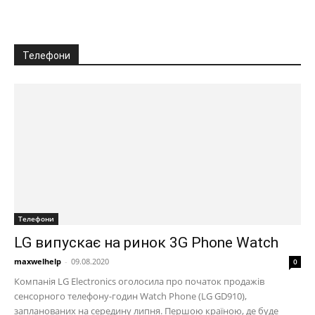
Телефони
Телефони
LG випускає на ринок 3G Phone Watch
maxwelhelp
-
09.08.2020
0
Компанія LG Electronics оголосила про початок продажів
сенсорного телефону-годин Watch Phone (LG GD910),
запланованих на середину липня. Першою країною, де буде