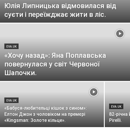
Юлія Липницька відмовилася від
суєти і переїжджає жити в ліс.
EVA.UK
«Хочу назад»: Яна Поплавська
повернулася у світ Червоної
Шапочки.
EVA.UK
EVA.UK
«Бабуся-любительці кішок з сином»:
Елтон Джон з чоловіком на премєрі
82-річна
«Kingsman: Золоте кільце».
Pirelli.