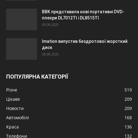
BBK представила нові портативні DVD-
плеєри DL7012TI і DL8515TI
09.08.2020
Imation випустив бездротової жорсткий
диск
08.08.2020
ПОПУЛЯРНА КАТЕГОРІЇ
Різне
519
Цікаве
209
Новости
209
Автомобілі
168
Краса
136
Телефони
132