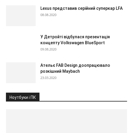
Lexus представив серійний суперкар LFA
08.08.2020
У Детройті відбулася презентація
концепту Volkswagen BlueSport
09.08.2020
Ательє FAB Design доопрацювало
розкішний Maybach
23.03.2020
Ноутбуки і ПК