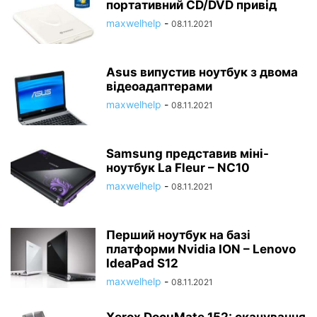
портативний CD/DVD привід
maxwelhelp
-
08.11.2021
Asus випустив ноутбук з двома
відеоадаптерами
maxwelhelp
-
08.11.2021
Samsung представив міні-
ноутбук La Fleur – NC10
maxwelhelp
-
08.11.2021
Перший ноутбук на базі
платформи Nvidia ION – Lenovo
IdeaPad S12
maxwelhelp
-
08.11.2021