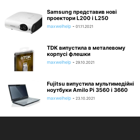
Samsung представив нові
проектори L200 і L250
maxwelhelp
-
01.11.2021
TDK випустила в металевому
корпусі флешки
maxwelhelp
-
29.10.2021
Fujitsu випустила мультимедійні
ноутбуки Amilo Pi 3560 і 3660
maxwelhelp
-
23.10.2021