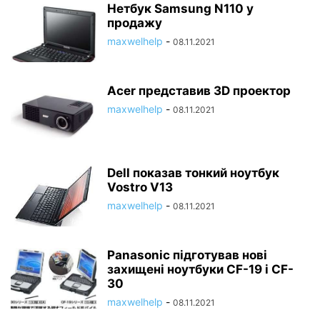
Нетбук Samsung N110 у
продажу
maxwelhelp
-
08.11.2021
Acer представив 3D проектор
maxwelhelp
-
08.11.2021
Dell показав тонкий ноутбук
Vostro V13
maxwelhelp
-
08.11.2021
Panasonic підготував нові
захищені ноутбуки CF-19 і CF-
30
maxwelhelp
-
08.11.2021