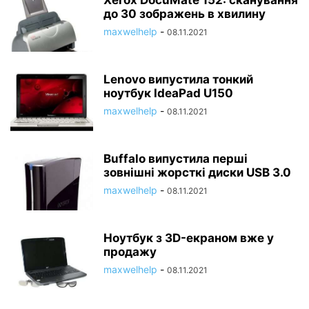
Xerox DocuMate 152: сканування
до 30 зображень в хвилину
maxwelhelp
-
08.11.2021
Lenovo випустила тонкий
ноутбук IdeaPad U150
maxwelhelp
-
08.11.2021
Buffalo випустила перші
зовнішні жорсткі диски USB 3.0
maxwelhelp
-
08.11.2021
Ноутбук з 3D-екраном вже у
продажу
maxwelhelp
-
08.11.2021