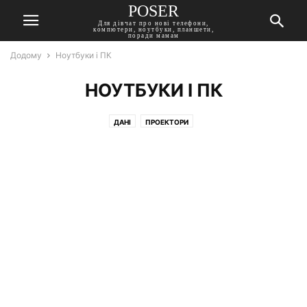
POSER
Для дівчат про нові телефони,
компютери, ноутбуки, планшети,
поради мамам
Додому
Ноутбуки і ПК
НОУТБУКИ І ПК
ДАНІ
ПРОЕКТОРИ