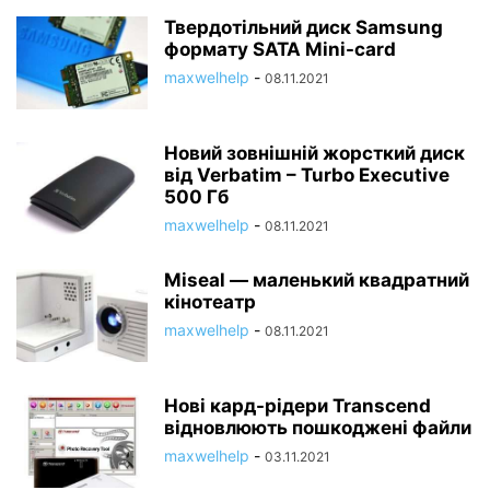
Твердотільний диск Samsung
формату SATA Mini-card
maxwelhelp
-
08.11.2021
Новий зовнішній жорсткий диск
від Verbatim – Turbo Executive
500 Гб
maxwelhelp
-
08.11.2021
Miseal — маленький квадратний
кінотеатр
maxwelhelp
-
08.11.2021
Нові кард-рідери Transcend
відновлюють пошкоджені файли
maxwelhelp
-
03.11.2021