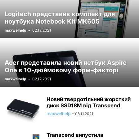
Logitech представив комплект для
ноутбука Notebook Kit MK605
maxwelhelp
-
02.12.2021
Acer представила новий нетбук Aspire
One в 10-дюймовому форм-факторі
maxwelhelp
-
02.12.2021
Новий твердотільний жорсткий
диск SSD18M від Transcend
maxwelhelp
-
08.11.2021
Transcend випустила