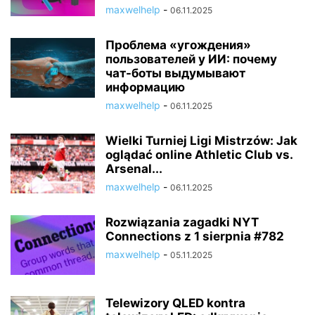
maxwelhelp
-
06.11.2025
Проблема «угождения»
пользователей у ИИ: почему
чат-боты выдумывают
информацию
maxwelhelp
-
06.11.2025
Wielki Turniej Ligi Mistrzów: Jak
oglądać online Athletic Club vs.
Arsenal...
maxwelhelp
-
06.11.2025
Rozwiązania zagadki NYT
Connections z 1 sierpnia #782
maxwelhelp
-
05.11.2025
Telewizory QLED kontra