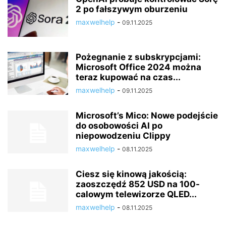
2 po fałszywym oburzeniu
maxwelhelp
-
09.11.2025
Pożegnanie z subskrypcjami:
Microsoft Office 2024 można
teraz kupować na czas...
maxwelhelp
-
09.11.2025
Microsoft’s Mico: Nowe podejście
do osobowości AI po
niepowodzeniu Clippy
maxwelhelp
-
08.11.2025
Ciesz się kinową jakością:
zaoszczędź 852 USD na 100-
calowym telewizorze QLED...
maxwelhelp
-
08.11.2025