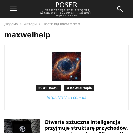
POSER
Для дівчат про нові телефони,
компютери, ноутбуки, планшети,
поради мамам
Додому
Автори
Пости від maxwelhelp
maxwelhelp
2001 Пости
0 Комментарів
https://ttt.1ca.com.ua
Otwarta sztuczna inteligencja
przyjmuje strukturę przychodów,