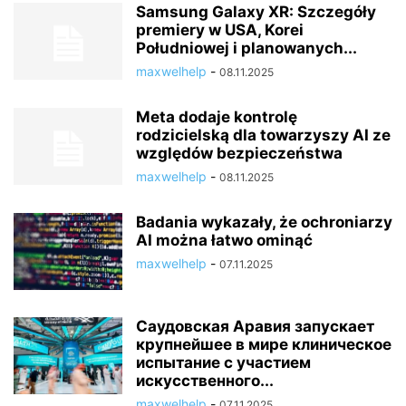
Samsung Galaxy XR: Szczegóły
premiery w USA, Korei
Południowej i planowanych...
maxwelhelp
-
08.11.2025
Meta dodaje kontrolę
rodzicielską dla towarzyszy AI ze
względów bezpieczeństwa
maxwelhelp
-
08.11.2025
Badania wykazały, że ochroniarzy
AI można łatwo ominąć
maxwelhelp
-
07.11.2025
Саудовская Аравия запускает
крупнейшее в мире клиническое
испытание с участием
искусственного...
maxwelhelp
-
07.11.2025