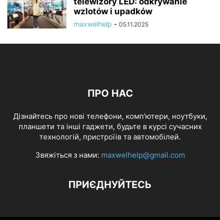
telewizory LED: odkrywanie
wzlotów i upadków
maxwelhelp
-
05.11.2025
ПРО НАС
Дізнайтесь про нові телефони, комп'ютери, ноутбуки,
планшети та інші гаджети, будьте в курсі сучасних
технологій, пристроїів та автомобілей.
Звяжіться з нами:
maxwelhelp@gmail.com
ПРИЄДНУЙТЕСЬ