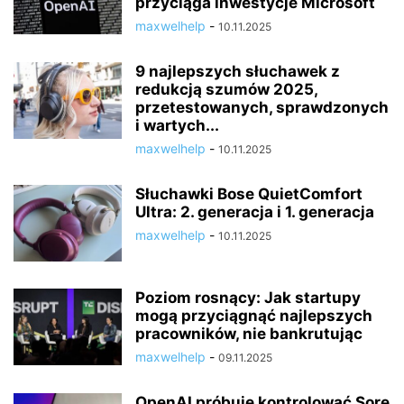
przyciąga inwestycje Microsoft
maxwelhelp
-
10.11.2025
9 najlepszych słuchawek z
redukcją szumów 2025,
przetestowanych, sprawdzonych
i wartych...
maxwelhelp
-
10.11.2025
Słuchawki Bose QuietComfort
Ultra: 2. generacja i 1. generacja
maxwelhelp
-
10.11.2025
Poziom rosnący: Jak startupy
mogą przyciągnąć najlepszych
pracowników, nie bankrutując
maxwelhelp
-
09.11.2025
OpenAI próbuje kontrolować Sorę