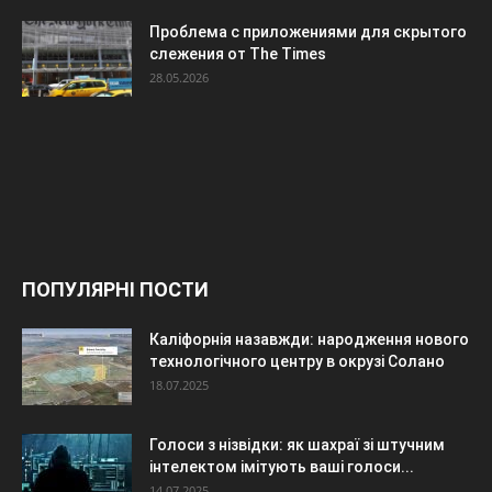
Проблема с приложениями для скрытого
слежения от The Times
28.05.2026
ПОПУЛЯРНІ ПОСТИ
Каліфорнія назавжди: народження нового
технологічного центру в окрузі Солано
18.07.2025
Голоси з нізвідки: як шахраї зі штучним
інтелектом імітують ваші голоси...
14.07.2025