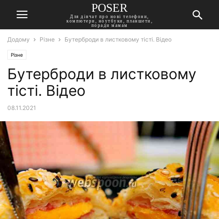
POSER
Для дівчат про нові телефони,
компютери, ноутбуки, планшети,
поради мамам
Додому
Різне
Бутерброди в листковому тісті. Відео
Різне
Бутерброди в листковому
тісті. Відео
08.11.2021