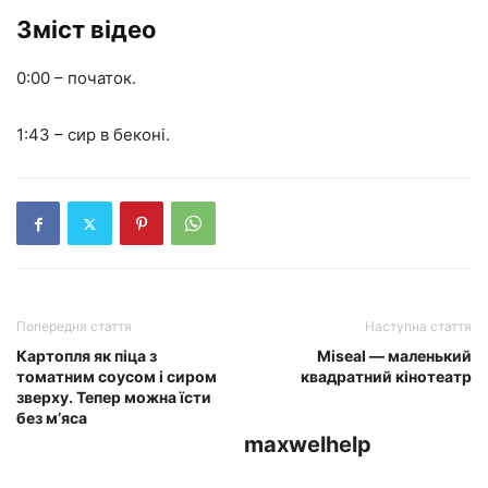
Зміст відео
0:00 – початок.
1:43 – сир в беконі.
Попередня стаття
Наступна стаття
Картопля як піца з
Miseal — маленький
томатним соусом і сиром
квадратний кінотеатр
зверху. Тепер можна їсти
без м’яса
maxwelhelp