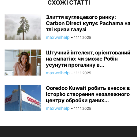
СХОЖІ СТАТТІ
Злиття вуглецевого ринку:
Carbon Direct купує Pachama на
тлі кризи галузі
maxwelhelp
-
11.11.2025
Штучний інтелект, орієнтований
на емпатію: чи зможе Робін
усунути прогалину в...
maxwelhelp
-
11.11.2025
Ooredoo Kuwait робить внесок в
історію створення незалежного
центру обробки даних...
maxwelhelp
-
11.11.2025