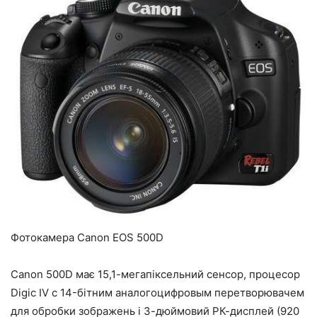
Фотокамера Canon EOS 500D
Canon 500D має 15,1-мегапіксельний сенсор, процесор
Digic IV c 14-бітним аналогоцифровым перетворювачем
для обробки зображень і 3-дюймовий РК-дисплей (920