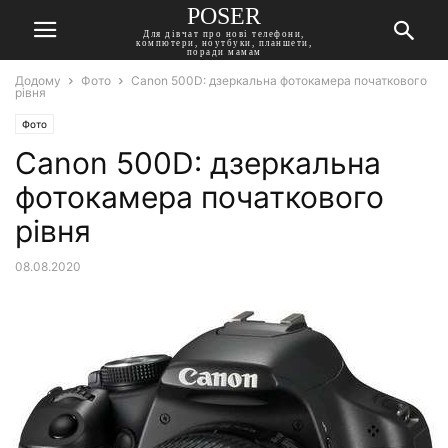
POSER
Для дівчат про нові телефони,
компютери, ноутбуки, планшети,
поради мамам
Додому
Фото
Canon 500D: дзеркальна фотокамера початкового
рівня
Фото
Canon 500D: дзеркальна
фотокамера початкового
рівня
08.08.2020