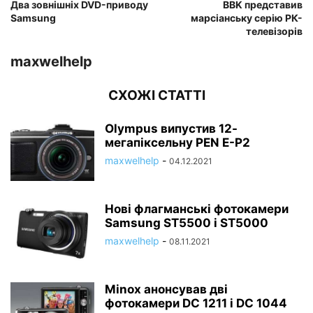
Два зовнішніх DVD-приводу
BBK представив
Samsung
марсіанську серію РК-
телевізорів
maxwelhelp
СХОЖІ СТАТТІ
Olympus випустив 12-
мегапіксельну PEN E-P2
maxwelhelp
-
04.12.2021
Нові флагманські фотокамери
Samsung ST5500 і ST5000
maxwelhelp
-
08.11.2021
Minox анонсував дві
фотокамери DC 1211 і DC 1044