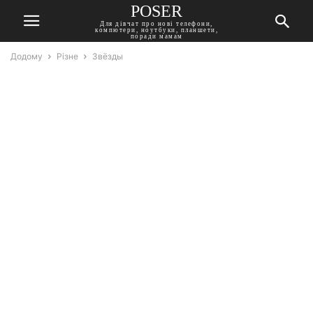
POSER
Для дівчат про нові телефони,
компютери, ноутбуки, планшети,
поради мамам
Додому
Різне
Звёзды