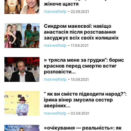
жіноче щастя
maxwelhelp
-
22.09.2021
Синдром макеєвої: навіщо
анастасія після розставання
засуджує всіх своїх колишніх
maxwelhelp
-
17.09.2021
» трясла мене за грудки”: борис
краснов перед смертю встиг
розповісти...
maxwelhelp
-
15.09.2021
” як ви смієте підводити народ?”:
ірина вінер змусила сестер
аверіних...
maxwelhelp
-
02.09.2021
«очікування — реальність»: як