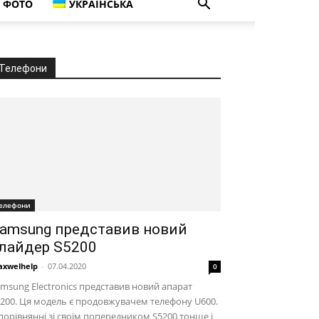
ФОТО
УКРАЇНСЬКА
Телефони
елефони
amsung представив новий
лайдер S5200
xwelhelp
-
07.04.2020
0
msung Electronics представив новий апарат
200. Ця модель є продовжувачем телефону U600.
порівнянні зі своїм попередником S5200 тонше і