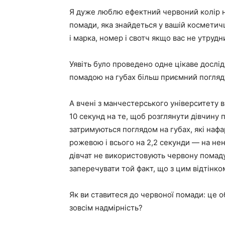
Я дуже люблю ефектний червоний колір на 
помади, яка знайдеться у вашій косметичці
і марка, номер і свотч якщо вас не утрудн
Уявіть було проведено одне цікаве дослі
помадою на губах більш приємний погляду 
А вчені з манчестерського університету в
10 секунд на те, щоб розглянути дівчину 
затримуються поглядом на губах, які наф
рожевою і всього на 2,2 секунди — на не
дівчат не використовують червону помад
заперечувати той факт, що з цим відтінко
Як ви ставитеся до червоної помади: це о
зовсім надмірність?