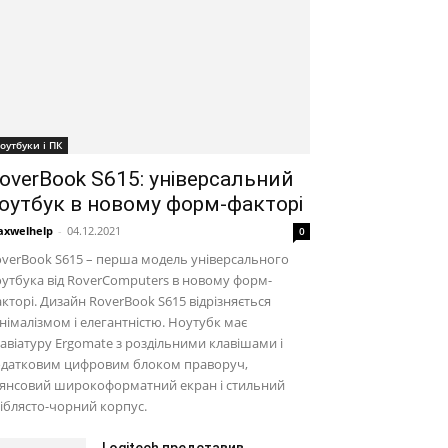
оутбуки і ПК
overBook S615: універсальний
оутбук в новому форм-факторі
xwelhelp
-
04.12.2021
0
verBook S615 – перша модель універсального
утбука від RoverComputers в новому форм-
кторі. Дизайн RoverBook S615 відрізняється
німалізмом і елегантністю. Ноутубк має
авіатуру Ergomate з роздільними клавішами і
одатковим цифровим блоком праворуч,
лянсовий широкоформатний екран і стильний
іблясто-чорний корпус.