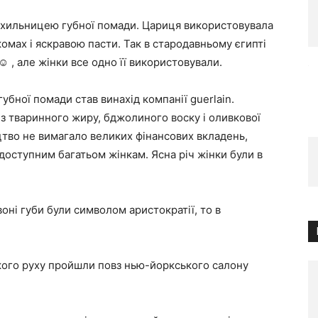
рихильницею губної помади. Цариця використовувала
комах і яскравою пасти. Так в стародавньому єгипті
☺️ , але жінки все одно її використовували.
бної помади став винахід компанії guerlain.
з тваринного жиру, бджолиного воску і оливкової
ицтво не вимагало великих фінансових вкладень,
доступним багатьом жінкам. Ясна річ жінки були в
воні губи були символом аристократії, то в
ького руху пройшли повз нью-йоркського салону