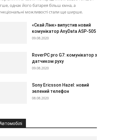
гше, однак його батарея більш ємна, а
нкціональні можливості стали ще ширше.
«Скай Лінк» випустив новий
комунікатор AnyData ASP-505
09.08.2020
RoverPC pro G7: комунікатор з
датчиком руху
09.08.2020
Sony Ericsson Hazel: новий
зелений телефон
08.08.2020
Автомобілі