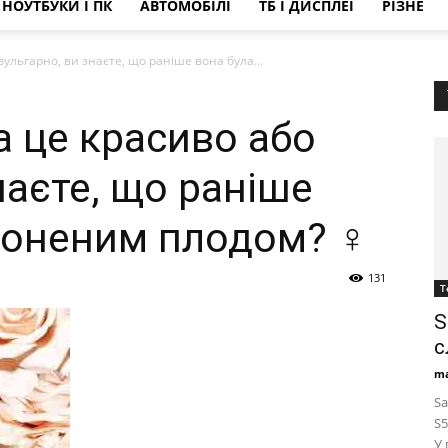
НОУТБУКИ І ПК
АВТОМОБІЛІ
ТБ І ДИСПЛЕЇ
РІЗНЕ
ульгарно, ви знаєте, що раніше вона була...
 це красиво або
наєте, що раніше
роненим плодом? ♀ ️
131
Т
S
с
ma
Sa
S5
У 