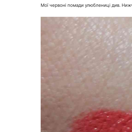
Мої червоні помади улюблениці див. Ниж