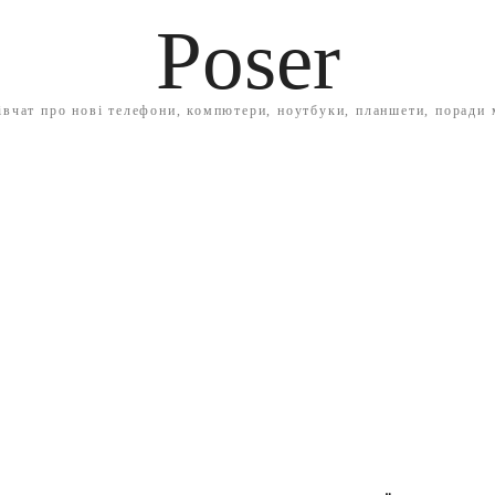
Poser
івчат про нові телефони, компютери, ноутбуки, планшети, поради