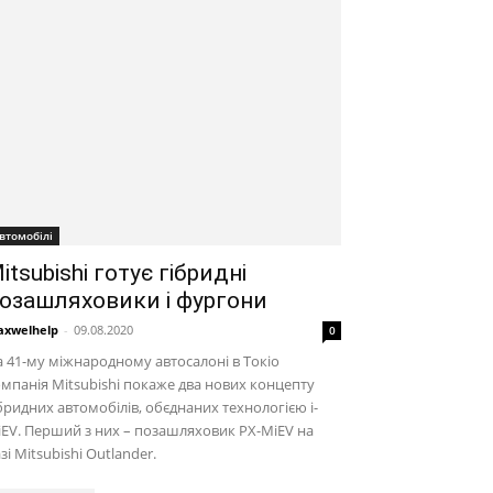
втомобілі
itsubishi готує гібридні
озашляховики і фургони
xwelhelp
-
09.08.2020
0
 41-му міжнародному автосалоні в Токіо
мпанія Mitsubishi покаже два нових концепту
бридних автомобілів, обєднаних технологією i-
EV. Перший з них – позашляховик PX-MiEV на
зі Mitsubishi Outlander.