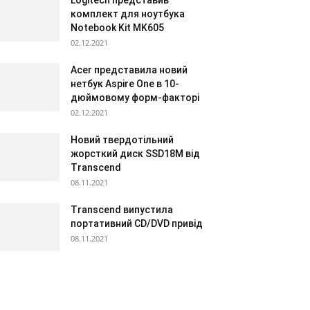
Logitech представив
комплект для ноутбука
Notebook Kit MK605
02.12.2021
Acer представила новий
нетбук Aspire One в 10-
дюймовому форм-факторі
02.12.2021
Новий твердотільний
жорсткий диск SSD18M від
Transcend
08.11.2021
Transcend випустила
портативний CD/DVD привід
08.11.2021