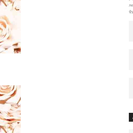
ле
фу