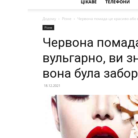
ЦІКАВЕ
ТЕЛЕФОНИ
Додому
Різне
Червона помада це красиво або в
Різне
Червона помада
вульгарно, ви з
вона була забо
18.12.2021