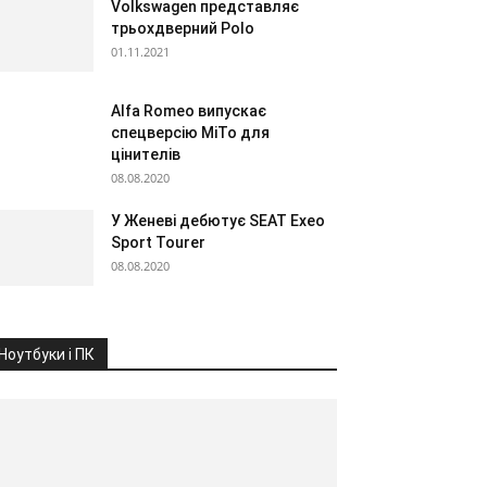
Volkswagen представляє
трьохдверний Polo
01.11.2021
Alfa Romeo випускає
спецверсію MiTo для
цінителів
08.08.2020
У Женеві дебютує SEAT Exeo
Sport Tourer
08.08.2020
Ноутбуки і ПК