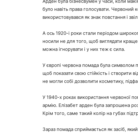
Арден була бізнесвумен у часи, коли мак
було навіть права голосувати. Червоний к
використовувався як знак повстання і зві
А ось 1920-і роки стали періодом широко
носили не для того, щоб виглядати краще
можна ігнорувати і у них теж є сила.
У європі червона помада була символом п
щоб показати свою стійкість і створити ві
не могли собі дозволити косметику, підф
У 1940-х роках використання червоної пом
армію. Елізабет арден була запрошена роз
Крім того, саме такий колір на губах підт
Зараз помада сприймається як засіб, яки