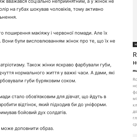
іяж вважався соціально неприйнятним, а у жінок не
олір на губах шокував чоловіків, тому активно
льнення.
го поширення макіяжу і червоної помади. Але їх
. Вони були висловлюванням жінок про те, що їх не
Н
R
н
атріотизму. Також жінки яскраво фарбували губи,
ma
дчуття нормального життя у важкі часи. А дами, які
Ro
арбовували губи буряковим соком.
но
фа
ади стало обов’язковим для дівчат, що йдуть в
мі
робити відтінок, який підходив би до уніформи.
кл
д
римував бойовий дух солдатів.
г
ср
й може доповнити образ.