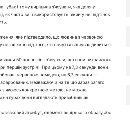
губах і тому вирішила з’ясувати, яка доля у
, як часто ви її використовуєте, який у неї відтінок
ить.
дження, яке підтвердило, що людина з червоною
незалежно від того, які почуття відчуває дивиться.
ивчили 50 чоловіків і з’ясували, що вони витрачають
при першій зустрічі. При цьому на 7,3 секунди вони
арбовані червоною помадою, на 6,7 секунди —
нафарбованих. Незважаючи на те що зараз багато
у з якоюсь конкретною метою, не можна
м на губах вони виглядають привабливіше.
бов’язковий атрибут, елемент вечірнього образу або