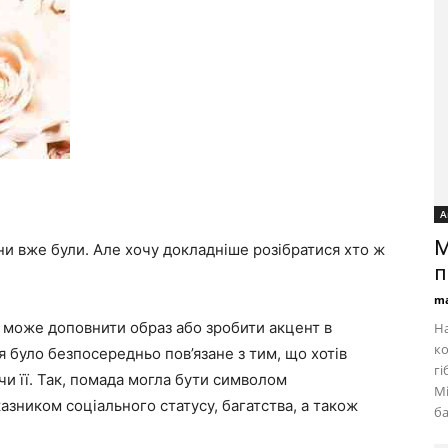
А
M
ни вже були. Але хочу докладніше розібратися хто ж
п
ma
й може доповнити образ або зробити акцент в
На
ко
я було безпосередньо пов’язане з тим, що хотів
гі
 її. Так, помада могла бути символом
Mi
азником соціального статусу, багатства, а також
ба