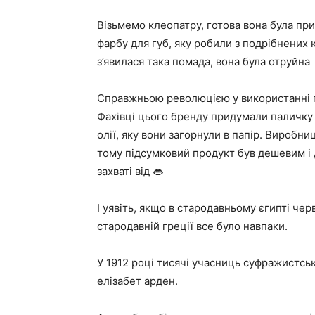
Візьмемо клеопатру, готова вона була п
фарбу для губ, яку робили з подрібнених 
з’явилася така помада, вона була отруйна 
Справжньою революцією у використанні гу
Фахівці цього бренду придумали паличку 
олії, яку вони загорнули в папір. Виробн
тому підсумковий продукт був дешевим і 
захваті від 👄
І уявіть, якщо в стародавньому єгипті чер
стародавній греції все було навпаки.
У 1912 році тисячі учасниць суфражистс
елізабет арден.