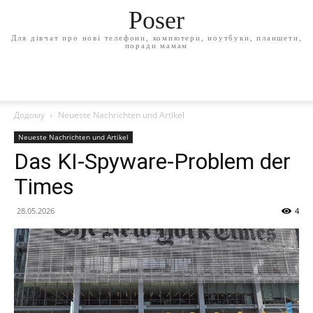
Poser
Для дівчат про нові телефони, компютери, ноутбуки, планшети,
поради мамам
Додому
Neueste Nachrichten und Artikel
Neueste Nachrichten und Artikel
Das KI-Spyware-Problem der
Times
28.05.2026
4