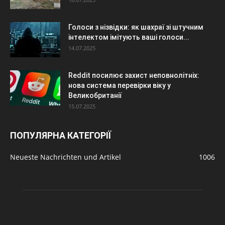
Голоси з нізвідки: як шахраї зі штучним
інтелектом імітують ваші голоси...
14.07.2025
Reddit посилює захист неповнолітніх:
нова система перевірки віку у
Великобританії
15.07.2025
ПОПУЛЯРНА КАТЕГОРІЇ
Neueste Nachrichten und Artikel
1006