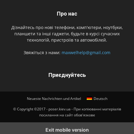
Про нас
Дізнайтесь про нові телефони, комп'ютери, ноутбуки,
планшети та інші гаджети, будьте в курсі сучасних
технологій, пристроїів та автомобілей.
Звяжіться з нами:
maxwelhelp@gmail.com
Приєднуйтесь
Neueste Nachrichten und Artikel
Deutsch
© Copyright ©2017 - poser.kiev.ua - При копіюванні матеріалів
посилання на сайт обов'язкове
Exit mobile version