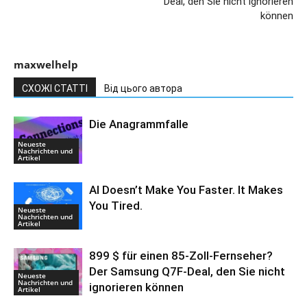
Deal, den Sie nicht ignorieren
können
maxwelhelp
СХОЖІ СТАТТІ
Від цього автора
Die Anagrammfalle
Neueste
Nachrichten und
Artikel
AI Doesn’t Make You Faster. It Makes
You Tired.
Neueste
Nachrichten und
Artikel
899 $ für einen 85-Zoll-Fernseher?
Der Samsung Q7F-Deal, den Sie nicht
Neueste
Nachrichten und
ignorieren können
Artikel