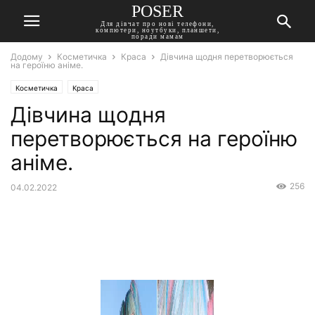
POSER
Для дівчат про нові телефони,
компютери, ноутбуки, планшети,
поради мамам
Додому
Косметичка
Краса
Дівчина щодня перетворюється
на героїню аніме.
Косметичка
Краса
Дівчина щодня
перетворюється на героїню
аніме.
256
04.02.2022