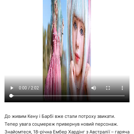
До живим Кену і Барбі вже стали потроху звикати.
Тепер увага соцмереж привернув новий персонаж.
Знайомтеся, 18-річна Ембер Хардінг з Австралії – гаряча