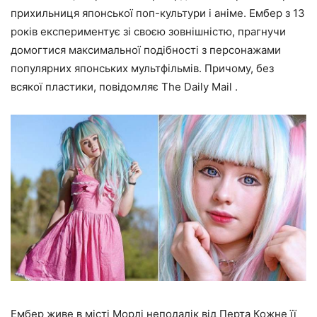
прихильниця японської поп-культури і аніме. Ембер з 13
років експериментує зі своєю зовнішністю, прагнучи
домогтися максимальної подібності з персонажами
популярних японських мультфільмів. Причому, без
всякої пластики, повідомляє
The Daily Mail
.
Ембер живе в місті Морлі неподалік від Перта Кожне її