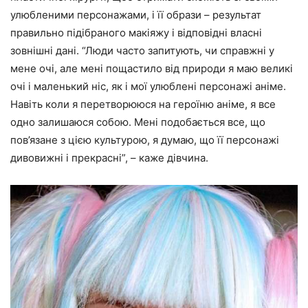
улюбленими персонажами, і її образи – результат
правильно підібраного макіяжу і відповідні власні
зовнішні дані.
“Люди часто запитують, чи справжні у
мене очі, але мені пощастило від природи я маю великі
очі і маленький ніс, як і мої улюблені персонажі аніме.
Навіть коли я перетворююся на героїню аніме, я все
одно залишаюся собою. Мені подобається все, що
пов’язане з цією культурою, я думаю, що її персонажі
дивовижні і прекрасні”,
– каже дівчина.