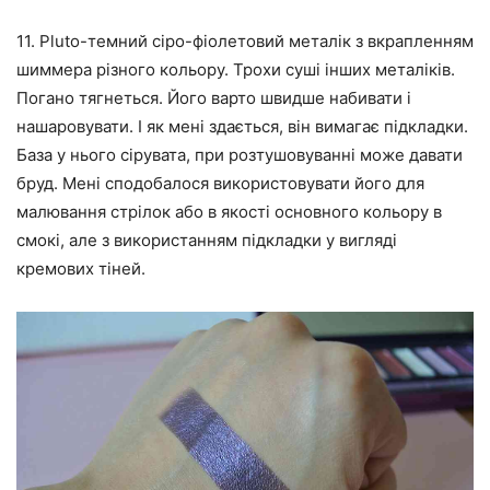
11. Pluto-темний сіро-фіолетовий металік з вкрапленням
шиммера різного кольору. Трохи суші інших металіків.
Погано тягнеться. Його варто швидше набивати і
нашаровувати. І як мені здається, він вимагає підкладки.
База у нього сірувата, при розтушовуванні може давати
бруд. Мені сподобалося використовувати його для
малювання стрілок або в якості основного кольору в
смокі, але з використанням підкладки у вигляді
кремових тіней.