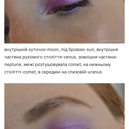
внутрішній куточок-moon, під бровою-sun, внутрішня
частина рухомого століття-venus, зовнішня частина-
neptune, межі розтушовувала comet, на нижньому
столітті-comet, в середині на слизовій-uranus