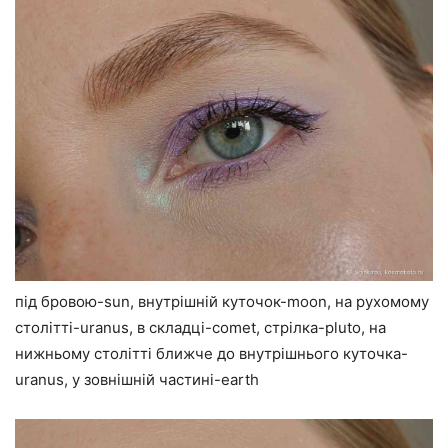
під бровою-sun, внутрішній куточок-moon, на рухомому
столітті-uranus, в складці-comet, стрілка-pluto, на
нижньому столітті ближче до внутрішнього куточка-
uranus, у зовнішній частині-earth