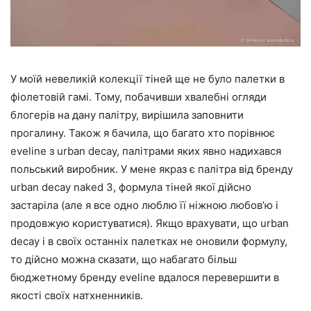
У моїй невеликій колекції тіней ще не було палетки в
фіолетовій гамі. Тому, побачивши хвалебні огляди
блогерів на дану палітру, вирішила заповнити
прогалину. Також я бачила, що багато хто порівнює
eveline з urban decay, палітрами яких явно надихався
польський виробник. У мене якраз є палітра від бренду
urban decay naked 3, формула тіней якої дійсно
застаріла (але я все одно люблю її ніжною любов’ю і
продовжую користуватися). Якщо врахувати, що urban
decay і в своїх останніх палетках не оновили формулу,
то дійсно можна сказати, що набагато більш
бюджетному бренду eveline вдалося перевершити в
якості своїх натхненників.