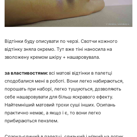
Відтінки буду описувати по черзі. Свотчи кожного
відтінку зняла окремо. Тут вже тіні наносила на
зволожену кремом шкіру + нашаровувала.
за властивостями:
всі матові відтінки в палетці
сподобалися мені в роботі. Вони легко набираються,
порошать при наборі, легко тушуються, дозволяють
себе нашаровувати для більш яскравого ефекту.
Найтемніший матовий трохи суші інших. Осипань
практично немає, а якщо і є, то вони легко
прибираються пензлем.
Спаркл-єдиний в палетці, слизький і м’який на дотик,