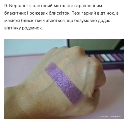
9. Neptune-фіолетовий металік з вкрапленням
блакитних і рожевих блискіток. Теж гарний відтінок, в
макіяжі блискітки читаються, що безумовно додає
відтінку родзинок.