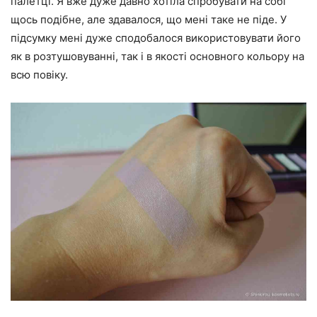
палетці. Я вже дуже давно хотіла спробувати на собі
щось подібне, але здавалося, що мені таке не піде. У
підсумку мені дуже сподобалося використовувати його
як в розтушовуванні, так і в якості основного кольору на
всю повіку.