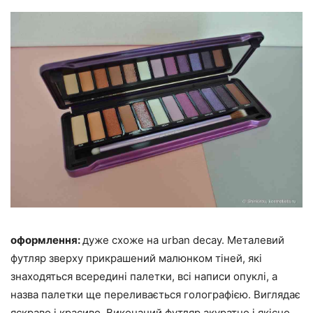
оформлення:
дуже схоже на urban decay. Металевий
футляр зверху прикрашений малюнком тіней, які
знаходяться всередині палетки, всі написи опуклі, а
назва палетки ще переливається голографією. Виглядає
яскраво і красиво. Виконаний футляр акуратно і якісно.