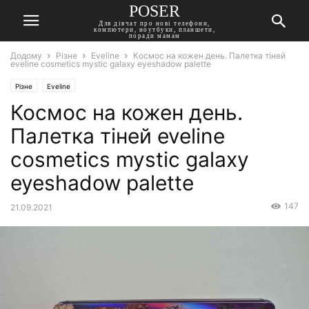
POSER
Для дівчат про нові телефони,
компютери, ноутбуки, планшети,
поради мамам
Додому
Різне
Eveline
Космос на кожен день. Палетка тіней
eveline cosmetics mystic galaxy eyeshadow palette
Різне
Eveline
Космос на кожен день.
Палетка тіней eveline
cosmetics mystic galaxy
eyeshadow palette
147
21.09.2021