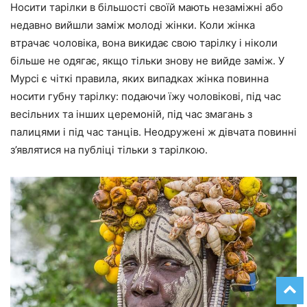
Носити тарілки в більшості своїй мають незаміжні або
недавно вийшли заміж молоді жінки. Коли жінка
втрачає чоловіка, вона викидає свою тарілку і ніколи
більше не одягає, якщо тільки знову не вийде заміж. У
Мурсі є чіткі правила, яких випадках жінка повинна
носити губну тарілку: подаючи їжу чоловікові, під час
весільних та інших церемоній, під час змагань з
палицями і під час танців. Неодружені ж дівчата повинні
з’являтися на публіці тільки з тарілкою.