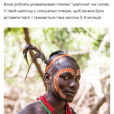
Вони роблять розмальовані глиняні “шапочки” на голові.
У такій шапочці є спеціальні отвори, щоб можна було
вставити пір’я. І тримається така зачіска 3-6 місяців.