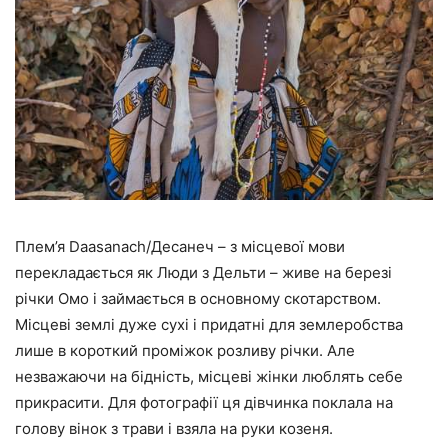
Плем’я Daasanach/Десанеч – з місцевої мови
перекладається як Люди з Дельти – живе на березі
річки Омо і займається в основному скотарством.
Місцеві землі дуже сухі і придатні для землеробства
лише в короткий проміжок розливу річки. Але
незважаючи на бідність, місцеві жінки люблять себе
прикрасити. Для фотографії ця дівчинка поклала на
голову вінок з трави і взяла на руки козеня.