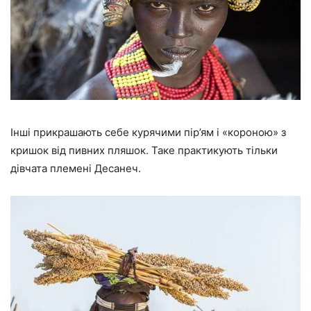
Інші прикрашають себе курячими пір’ям і «короною» з
кришок від пивних пляшок. Таке практикують тільки
дівчата племені Десанеч.