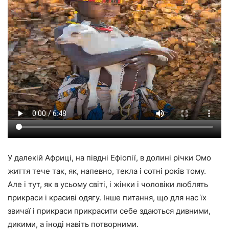
У далекій Африці, на півдні Ефіопії, в долині річки Омо
життя тече так, як, напевно, текла і сотні років тому.
Але і тут, як в усьому світі, і жінки і чоловіки люблять
прикраси і красиві одягу. Інше питання, що для нас їх
звичаї і прикраси прикрасити себе здаються дивними,
дикими, а іноді навіть потворними.