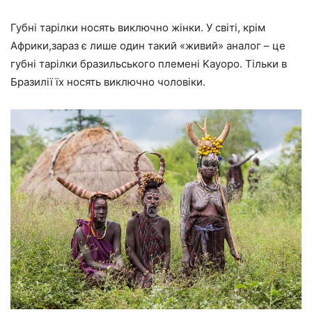
Губні тарілки носять виключно жінки. У світі, крім
Африки,зараз є лише один такий «живий» аналог – це
губні тарілки бразильського племені Kayopo. Тільки в
Бразилії їх носять виключно чоловіки.