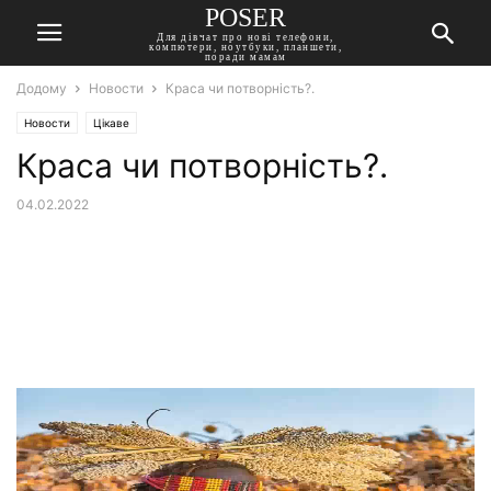
POSER
Для дівчат про нові телефони,
компютери, ноутбуки, планшети,
поради мамам
Додому
Новости
Краса чи потворність?.
Новости
Цікаве
Краса чи потворність?.
04.02.2022