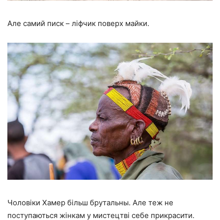
Але самий писк – ліфчик поверх майки.
Чоловіки Хамер більш брутальны. Але теж не
поступаються жінкам у мистецтві себе прикрасити.