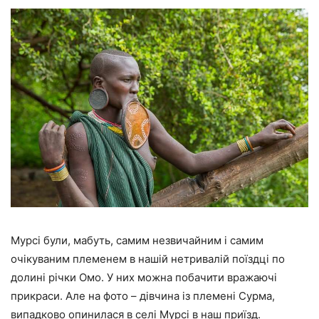
Мурсі були, мабуть, самим незвичайним і самим
очікуваним племенем в нашій нетривалій поїздці по
долині річки Омо. У них можна побачити вражаючі
прикраси. Але на фото – дівчина із племені Сурма,
випадково опинилася в селі Мурсі в наш приїзд.