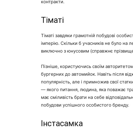
контракти.
Тіматі
Тіматі завдяки грамотній побудові особи
імперію. Скільки б учасників не було на л
виключно з юнусовим (справжнє прізвище
Пізніше, користуючись своїм авторитетом,
бургерних до автомийок. Навіть після від
популярність, але і примножив свої статки
— якого питання, людина, яка поважає тради
має сміливість брати на себе відповідальн
побудови успішного особистого бренду.
Інстасамка