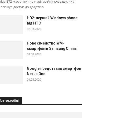
kia E72 має оптичну навігаційну клавішу, яка
легшує доступ до додатків.
HD2: перший Windows phone
від HTC
02.03.2020
Нове сімейство WM-
смартфонів Samsung Omnia
09.08.2020
Google представив смартфон
Nexus One
01.03.2020
Автомобілі