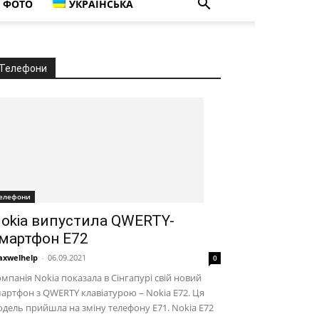
ФОТО
УКРАЇНСЬКА
Телефони
елефони
okia випустила QWERTY-
мартфон E72
xwelhelp
-
06.09.2021
0
мпанія Nokia показала в Сінгапурі свій новий
артфон з QWERTY клавіатурою – Nokia E72. Ця
дель прийшла на зміну телефону E71. Nokia E72