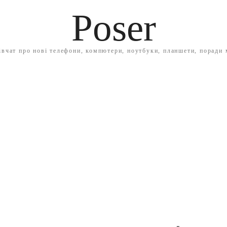
Poser
івчат про нові телефони, компютери, ноутбуки, планшети, поради