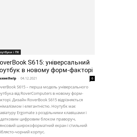
оутбуки і ПК
overBook S615: універсальний
оутбук в новому форм-факторі
xwelhelp
-
04.12.2021
0
verBook S615 – перша модель універсального
утбука від RoverComputers в новому форм-
кторі. Дизайн RoverBook S615 відрізняється
німалізмом і елегантністю. Ноутубк має
авіатуру Ergomate з роздільними клавішами і
одатковим цифровим блоком праворуч,
лянсовий широкоформатний екран і стильний
іблясто-чорний корпус.