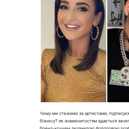
Чому ми стежимо за артистами, підписуєм
бізнесу? як знаменитостям вдається зачеп
бренд-коучем людмилою філіпповою розб