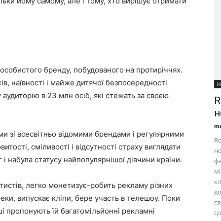
льки йому самому, але і тому, хто вирішує отримати
 особистого бренду, побудованого на протиріччях.
в, наївності і майже дитячої безпосередності
Н
аудиторію в 23 млн осіб, які стежать за своєю
R
н
ma
и зі всесвітньо відомими брендами і регулярними
Ro
витості, сміливості і відсутності страху виглядати
но
і набула статусу найпопулярнішої дівчини країни.
фа
мі
кл
артистів, легко монетизує-робить рекламу різних
д
реки, випускає кліпи, бере участь в телешоу. Поки
г
і пропонують їй багатомільйонні рекламні
ср