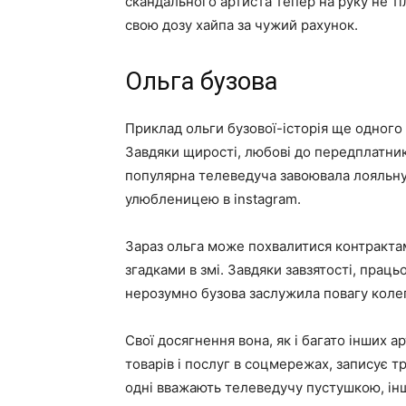
скандального артиста тепер на руку не ті
свою дозу хайпа за чужий рахунок.
Ольга бузова
Приклад ольги бузової-історія ще одного
Завдяки щирості, любові до передплатникі
популярна телеведуча завоювала лояльну 
улюбленицею в instagram.
Зараз ольга може похвалитися контрактам
згадками в змі. Завдяки завзятості, працьо
нерозумно бузова заслужила повагу колег 
Свої досягнення вона, як і багато інших 
товарів і послуг в соцмережах, записує т
одні вважають телеведучу пустушкою, інш