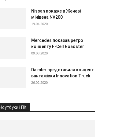
Nissan покаже в Женеві
мінівена NV200
19.04.2020
Mercedes показав ретро
концепту F-Cell Roadster
09.08.2020
Daimler представила концепт
вантажівки Innovation Truck
26.02.2020
Ноутбуки і ПК