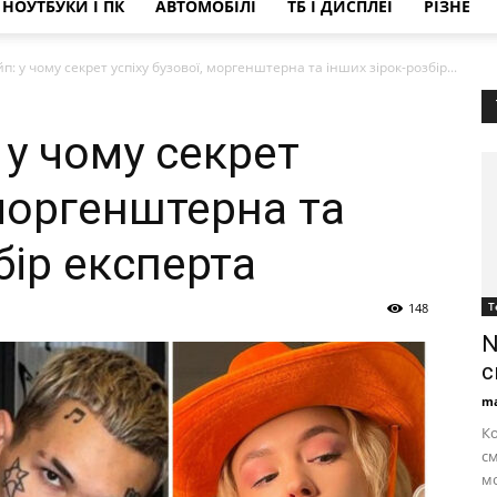
НОУТБУКИ І ПК
АВТОМОБІЛІ
ТБ І ДИСПЛЕЇ
РІЗНЕ
п: у чому секрет успіху бузової, моргенштерна та інших зірок-розбір...
 у чому секрет
 моргенштерна та
бір експерта
Т
148
N
с
ma
Ко
см
мо