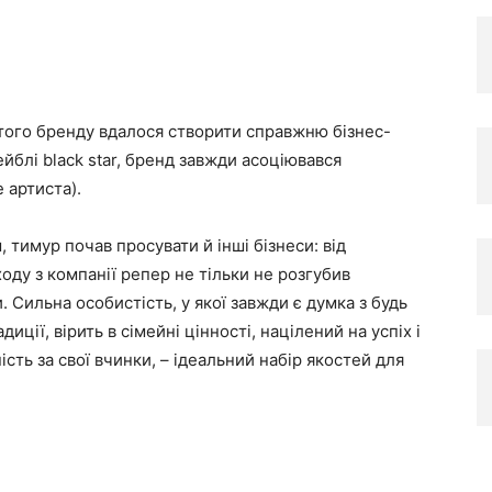
стого бренду вдалося створити справжню бізнес-
ейблі black star, бренд завжди асоціювався
 артиста).
 тимур почав просувати й інші бізнеси: від
ходу з компанії репер не тільки не розгубив
. Сильна особистість, у якої завжди є думка з будь
ції, вірить в сімейні цінності, націлений на успіх і
ість за свої вчинки, – ідеальний набір якостей для