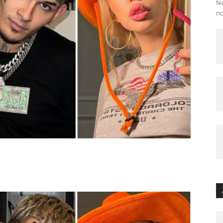
No
по