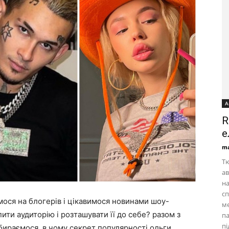
А
R
е
ma
Тю
ав
на
сп
ося на блогерів і цікавимося новинами шоу-
ме
ити аудиторію і розташувати її до себе? разом з
па
пі
ираємося, в чому секрет популярності ольги