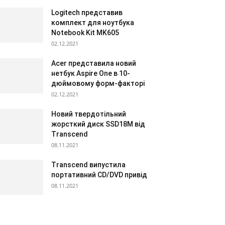
Logitech представив
комплект для ноутбука
Notebook Kit MK605
02.12.2021
Acer представила новий
нетбук Aspire One в 10-
дюймовому форм-факторі
02.12.2021
Новий твердотільний
жорсткий диск SSD18M від
Transcend
08.11.2021
Transcend випустила
портативний CD/DVD привід
08.11.2021