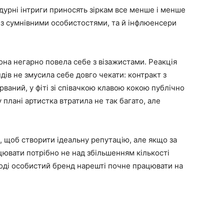
дурні інтриги приносять зіркам все менше і менше
 з сумнівними особистостями, та й інфлюенсери
вона негарно повела себе з візажистами. Реакція
дів не змусила себе довго чекати: контракт з
ірваний, у фіті зі співачкою клавою кокою публічно
плані артистка втратила не так багато, але
, щоб створити ідеальну репутацію, але якщо за
цювати потрібно не над збільшенням кількості
І тоді особистий бренд нарешті почне працювати на