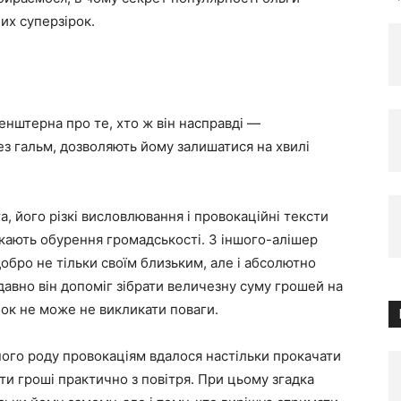
их суперзірок.
нштерна про те, хто ж він насправді —
з гальм, дозволяють йому залишатися на хвилі
а, його різкі висловлювання і провокаційні тексти
кають обурення громадськості. З іншого-алішер
добро не тільки своїм близьким, але і абсолютно
давно він допоміг зібрати величезну суму грошей на
ок не може не викликати поваги.
зного роду провокаціям вдалося настільки прокачати
ти гроші практично з повітря. При цьому згадка