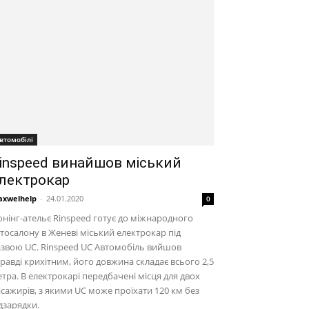
втомобілі
inspeed винайшов міський
лектрокар
xwelhelp
-
24.01.2020
0
нінг-ательє Rinspeed готує до міжнародного
тосалону в Женеві міський електрокар під
звою UC. Rinspeed UC Автомобіль вийшов
равді крихітним, його довжина складає всього 2,5
тра. В електрокарі передбачені місця для двох
сажирів, з якими UC може проїхати 120 км без
дзарядки.