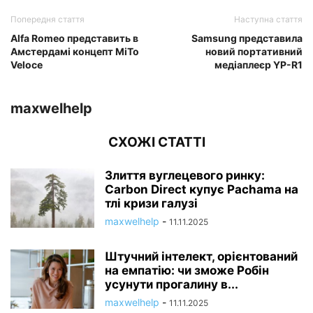
Попередня стаття
Наступна стаття
Alfa Romeo представить в
Samsung представила
Амстердамі концепт MiTo
новий портативний
Veloce
медіаплеєр YP-R1
maxwelhelp
СХОЖІ СТАТТІ
Злиття вуглецевого ринку:
Carbon Direct купує Pachama на
тлі кризи галузі
maxwelhelp
-
11.11.2025
Штучний інтелект, орієнтований
на емпатію: чи зможе Робін
усунути прогалину в...
maxwelhelp
-
11.11.2025