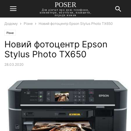
POSER
Для дівчат про нові телефони,
компютери, ноутбуки, планшети,
поради мамам
Додому
Різне
Новий фотоцентр Epson Stylus Photo TX650
Різне
Новий фотоцентр Epson
Stylus Photo TX650
28.03.2020