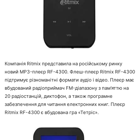
Компанія Ritmix представила на російському ринку
новий MP3-плеєр RF-4300. Флеш-плеєр Ritmix RF-4300
підтримує різноманітні формати аудіо і відео. Плеєр має
вбудований радіоприймач FM-діапазону з пам’яттю на
20 радіостанцій, диктофон, а також програмне
забезпечення для читання електронних книг. Плеєр
Ritmix RF-4300 є вбудована гра «Тетріс».