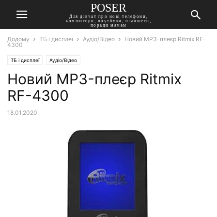
POSER
Для дівчат про нові телефони,
компютери, ноутбуки, планшети,
поради мамам
Додому
ТБ і дисплеї
Аудіо/Відео
Новий MP3-плеєр Ritmix RF-
4300
ТБ і дисплеї
Аудіо/Відео
Новий MP3-плеєр Ritmix
RF-4300
18.01.2020