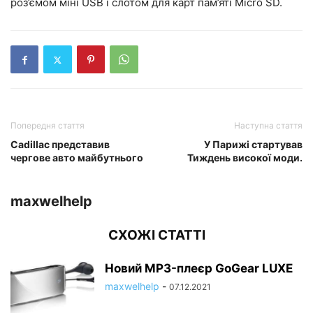
роз’ємом міні USB і слотом для карт пам’яті Micro SD.
Попередня стаття
Наступна стаття
Cadillac представив
У Парижі стартував
чергове авто майбутнього
Тиждень високої моди.
maxwelhelp
СХОЖІ СТАТТІ
Новий MP3-плеєр GoGear LUXE
maxwelhelp
-
07.12.2021