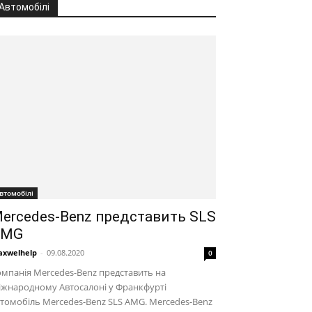
Автомобілі
втомобілі
ercedes-Benz представить SLS
AMG
xwelhelp
-
09.08.2020
0
мпанія Mercedes-Benz представить на
іжнародному Автосалоні у Франкфурті
томобіль Mercedes-Benz SLS AMG. Mercedes-Benz