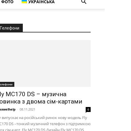
ФОТО
УКРАЇНСЬКА
Телефони
елефони
ly MC170 DS – музична
овинка з двома сім-картами
xwelhelp
-
08.11.2021
0
y випускає на російський ринок нову модель Fly
C170 DS –тонкий музичний телефон з підтримкою
ох сім-карт. Fly MC170 DS Дизайн Fly MC170 DS