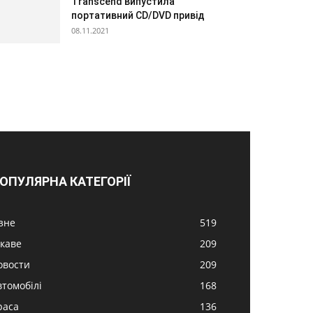
Transcend випустила
портативний CD/DVD привід
08.11.2021
ОПУЛЯРНА КАТЕГОРІЇ
ізне
519
ікаве
209
овости
209
втомобілі
168
раса
136