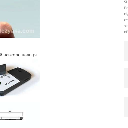
SL
Be
пі
с
зі
кВ
ій навколо пальця