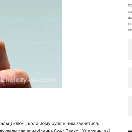
п
ма
до
ст
ви
альці ключі, коли йому було нічим зайнятися.
ахували два винахідника Сонг Теахо і Хиеджин, які