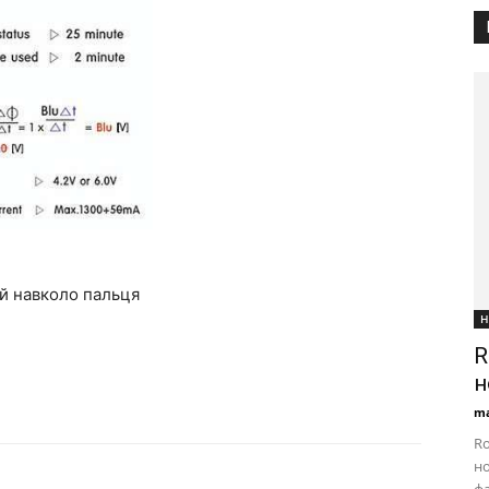
ій навколо пальця
Н
R
н
ma
Ro
но