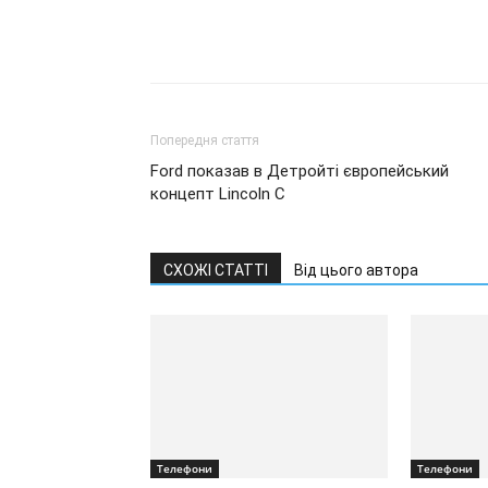
Попередня стаття
Ford показав в Детройті європейський
концепт Lincoln C
СХОЖІ СТАТТІ
Від цього автора
Телефони
Телефони