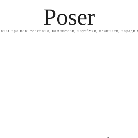
Poser
івчат про нові телефони, компютери, ноутбуки, планшети, поради