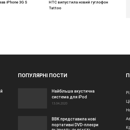
зав iPhone 3G S
HTC випустила новий гуглофон
Tattoo
ПОПУЛЯРНІ ПОСТИ
П
ий
Найбільша акустична
Р
система для iPod
Ц
13.04.2020
Н
А
BBK представила нові
портативні DVD-плеєри
К