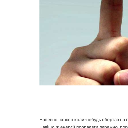
Напевно, кожен коли-небудь обертав на п
Навіщо ж енергії пропадати даремно, пор