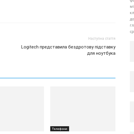
фа
мі
кл
д
г
ср
Наступна стаття
Logitech представила бездротову підставку
для ноутбука
Телефони