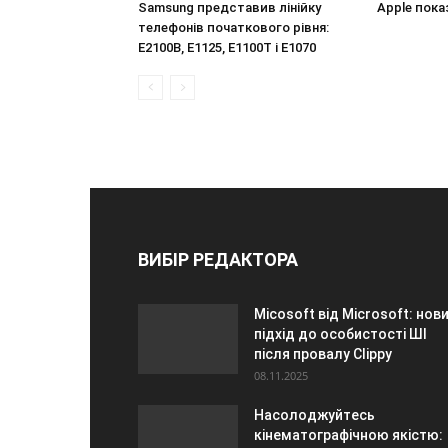
Samsung представив лінійку
Apple пока
телефонів початкового рівня:
E2100B, E1125, E1100T і E1070
ВИБІР РЕДАКТОРА
Micosoft від Microsoft: нов
підхід до особистості ШІ
після провалу Clippy
08.11.2025
Насолоджуйтесь
кінематографічною якістю: