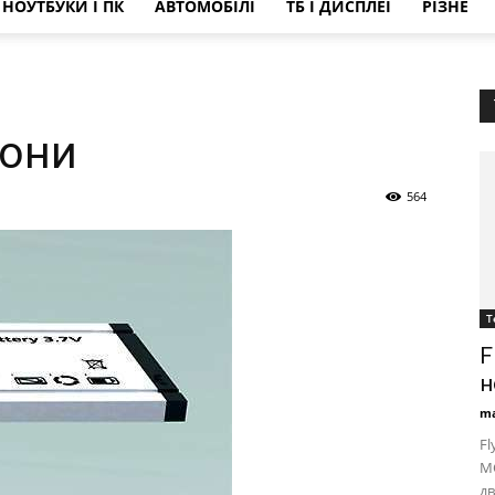
НОУТБУКИ І ПК
АВТОМОБІЛІ
ТБ І ДИСПЛЕЇ
РІЗНЕ
вони
564
Т
F
н
ma
Fl
M
дв