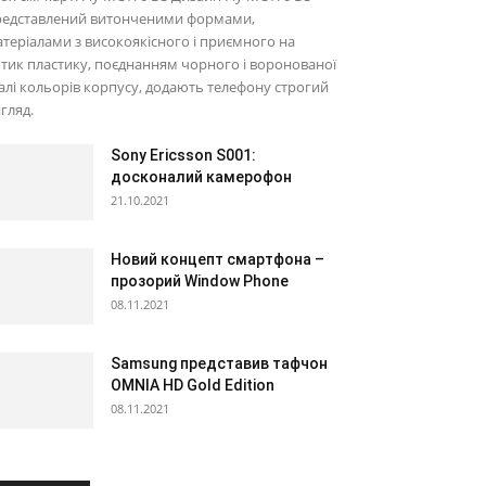
редставлений витонченими формами,
теріалами з високоякісного і приємного на
тик пластику, поєднанням чорного і воронованої
алі кольорів корпусу, додають телефону строгий
гляд.
Sony Ericsson S001:
досконалий камерофон
21.10.2021
Новий концепт смартфона –
прозорий Window Phone
08.11.2021
Samsung представив тафчон
OMNIA HD Gold Edition
08.11.2021