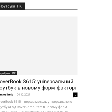
Ноутбуки і ПК
оутбуки і ПК
overBook S615: універсальний
оутбук в новому форм-факторі
xwelhelp
-
04.12.2021
0
verBook S615 – перша модель універсального
утбука від RoverComputers в новому форм-