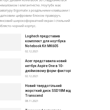
кторі. Дизайн RoverBook S615 відрізняється
німалізмом і елегантністю. Ноутубк має
авіатуру Ergomate з роздільними клавішами і
одатковим цифровим блоком праворуч,
лянсовий широкоформатний екран і стильний
іблясто-чорний корпус.
Logitech представив
комплект для ноутбука
Notebook Kit MK605
02.12.2021
Acer представила новий
нетбук Aspire One в 10-
дюймовому форм-факторі
02.12.2021
Новий твердотільний
жорсткий диск SSD18M від
Transcend
08.11.2021