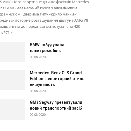
S AMG Нове спортивне дітище фахівців Mercedes-
nz і AMG має несучий кузов з алюмінієвим
драмником і дверима типу «крило чайки»;
ередньо-моторне розташування двигуна AMG V8
 зміщенням до передньої осі потужністю 420
т/571 к.
BMW побудувала
електромобіль
09.08.2020
Mercedes-Benz CLS Grand
Edition: неповторний стиль і
вишуканість
08.08.2020
GM і Segway презентували
новий транспортний засіб
09.08.2020