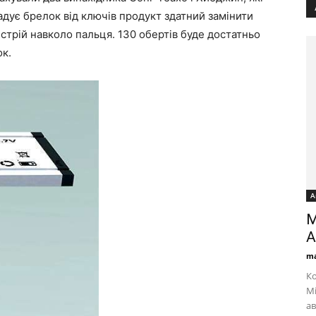
дує брелок від ключів продукт здатний замінити
стрій навколо пальця. 130 обертів буде достатньо
ок.
А
M
ma
Ко
М
ав