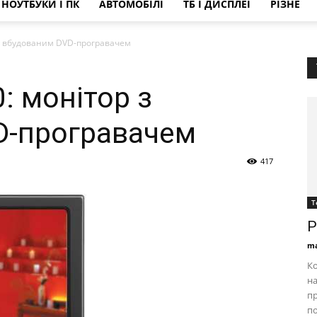
НОУТБУКИ І ПК
АВТОМОБІЛІ
ТБ І ДИСПЛЕЇ
РІЗНЕ
 з вбудованим DVD-програвачем
: монітор з
D-програвачем
417
Т
P
ma
Ко
на
пр
по