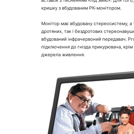
вставок з тисненням «під змію». Для того
кришку з вбудованим РК-монітором.
Монітор має вбудовану стереосистему, а
дротяних, так і бездротових стереонавуш
вбудований інфрачервоний передавач. Pr
підключення до гнізда прикурювача, крі
джерела живлення.