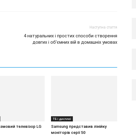
Наступна стаття
4 натуральних і простих способи створення
довгих і об’ємних вій в домашніх умовах
ТБ і дисплеї
азмовий телевізор LG
Samsung представив лінійку
моніторів серії 50