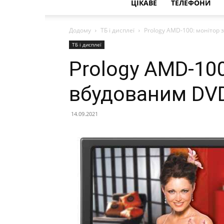
ЦІКАВЕ
ТЕЛЕФОНИ
Додому
ТБ і дисплеї
Prology AMD-100: монітор
ТБ і дисплеї
Prology AMD-100
вбудованим DV
14.09.2021