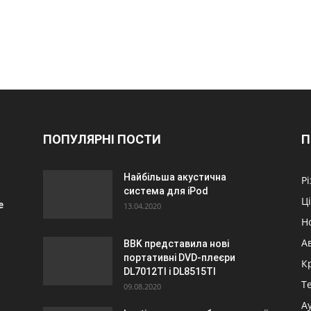
ПОПУЛЯРНІ ПОСТИ
П
Найбільша акустична
Р
система для iPod
Ц
е
13.04.2020
Н
А
BBK представила нові
портативні DVD-плеєри
К
DL7012TI і DL8515TI
Т
09.08.2020
А