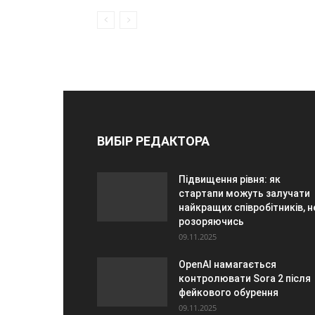
ВИБІР РЕДАКТОРА
Підвищення рівня: як
стартапи можуть залучати
найкращих співробітників, н
розоряючись
09.11.2025
OpenAI намагається
контролювати Sora 2 після
фейкового обурення
09.11.2025