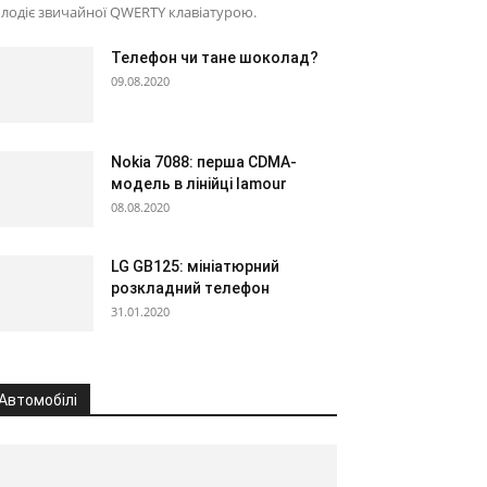
лодіє звичайної QWERTY клавіатурою.
Телефон чи тане шоколад?
09.08.2020
Nokia 7088: перша CDMA-
модель в лінійці lamour
08.08.2020
LG GB125: мініатюрний
розкладний телефон
31.01.2020
Автомобілі