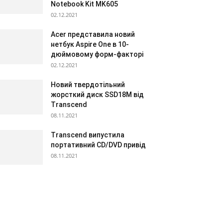
Notebook Kit MK605
02.12.2021
Acer представила новий
нетбук Aspire One в 10-
дюймовому форм-факторі
02.12.2021
Новий твердотільний
жорсткий диск SSD18M від
Transcend
08.11.2021
Transcend випустила
портативний CD/DVD привід
08.11.2021