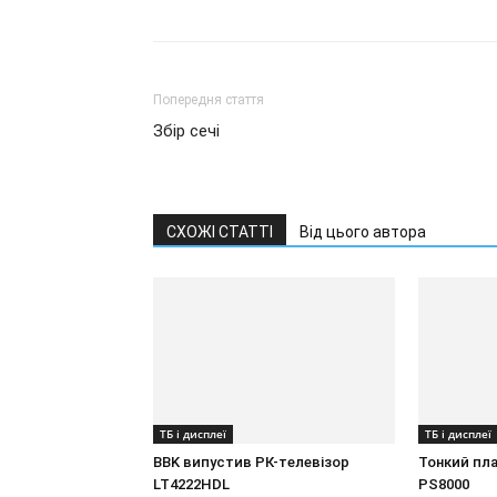
Попередня стаття
Збір сечі
СХОЖІ СТАТТІ
Від цього автора
ТБ і дисплеї
ТБ і дисплеї
BBK випустив РК-телевізор
Тонкий пл
LT4222HDL
PS8000