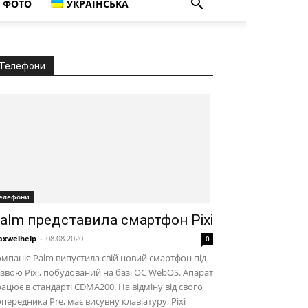
ФОТО
УКРАЇНСЬКА
Телефони
елефони
alm представила смартфон Pixi
xwelhelp
-
08.08.2020
0
мпанія Palm випустила свій новий смартфон під
звою Pixi, побудований на базі ОС WebOS. Апарат
ацює в стандарті CDMA200. На відміну від свого
передника Pre, має висувну клавіатуру, Pixi