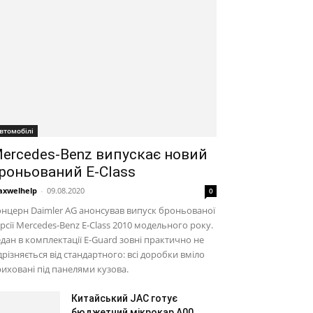
втомобілі
ercedes-Benz випускає новий
роньований E-Class
xwelhelp
-
09.08.2020
0
нцерн Daimler AG анонсував випуск броньованої
рсії Mercedes-Benz E-Class 2010 модельного року.
дан в комплектації E-Guard зовні практично не
дрізняється від стандартного: всі доробки вміло
иховані під панелями кузова.
Китайський JAC готує
бюджетний мікрокар A00