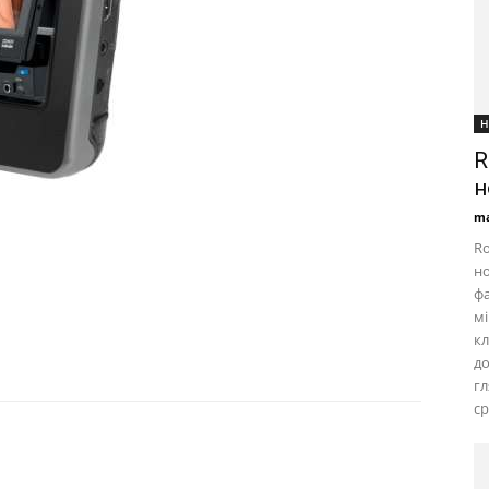
Н
R
н
ma
Ro
но
фа
мі
кл
д
г
ср