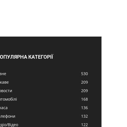
ОПУЛЯРНА КАТЕГОРІЇ
ізне
530
ікаве
209
овости
209
втомобілі
168
раса
136
елефони
132
удіо/Відео
122