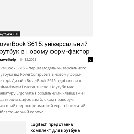
оутбуки і ПК
overBook S615: універсальний
оутбук в новому форм-факторі
xwelhelp
-
04.12.2021
0
verBook S615 – перша модель універсального
утбука від RoverComputers в новому форм-
кторі. Дизайн RoverBook S615 відрізняється
німалізмом і елегантністю. Ноутубк має
авіатуру Ergomate з роздільними клавішами і
одатковим цифровим блоком праворуч,
лянсовий широкоформатний екран і стильний
іблясто-чорний корпус.
Logitech представив
комплект для ноутбука