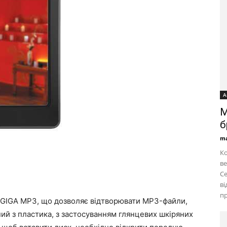
А
M
б
ma
Ко
ве
Се
ві
пр
 GIGA MP3, що дозволяє відтворювати MP3-файли,
ний з пластика, з застосуванням глянцевих шкіряних