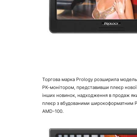
Торгова марка Prology розширила модель
РК-монітором, представивши плеєр нової 
інших новинок, надходження в продаж яки
плеєр з вбудованими широкоформатним РК
AMD-100.