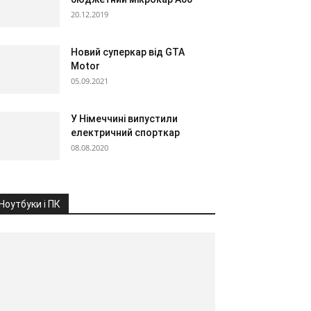
20.12.2019
Новий суперкар від GTA
Motor
05.09.2021
У Німеччині випустили
електричний спорткар
08.08.2020
Ноутбуки і ПК