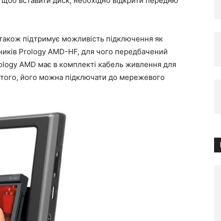
, щоб вставити диск, необхідно відкрити передню
 також підтримує можливість підключення як
ників Prology AMD-HF, для чого передбачений
ology AMD має в комплекті кабель живлення для
м того, його можна підключати до мережевого