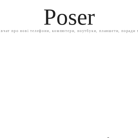
Poser
івчат про нові телефони, компютери, ноутбуки, планшети, поради