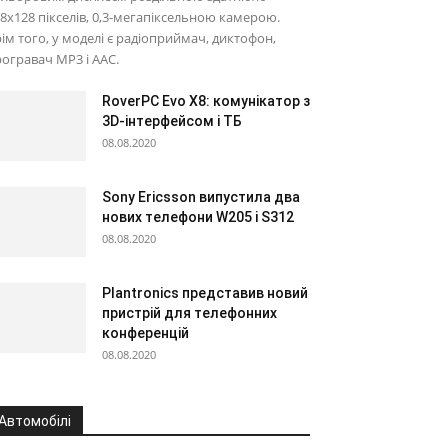
8х128 пікселів, 0,3-мегапіксельною камерою.
ім того, у моделі є радіоприймач, диктофон,
огравач MP3 і AAC.
RoverPC Evo X8: комунікатор з
3D-інтерфейсом і ТБ
08.08.2020
Sony Ericsson випустила два
нових телефони W205 і S312
08.08.2020
Plantronics представив новий
пристрій для телефонних
конференцій
08.08.2020
Автомобілі