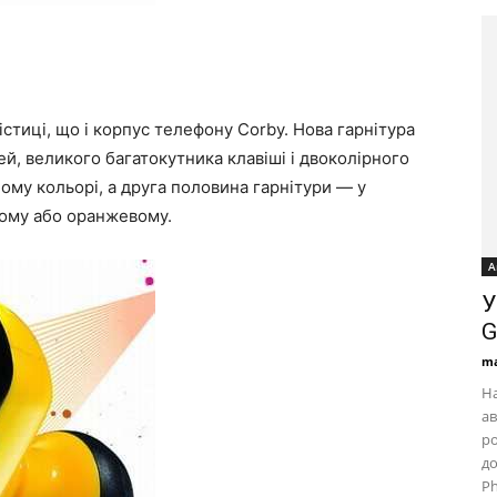
істиці, що і корпус телефону Corby. Нова гарнітура
ей, великого багатокутника клавіші і двоколірного
ому кольорі, а друга половина гарнітури — у
ному або оранжевому.
А
У
G
ma
На
ав
ро
до
Ph