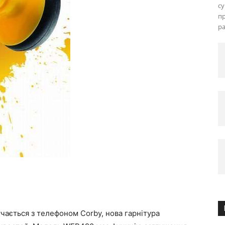
с
пр
ра
учається з телефоном Corby, нова гарнітура