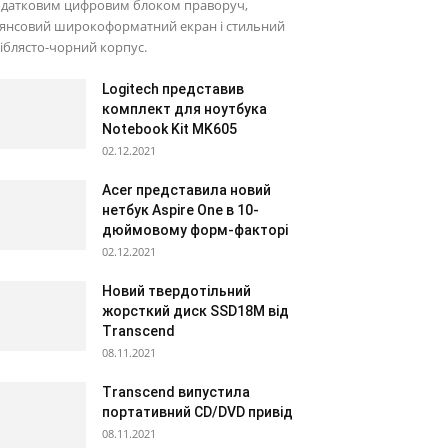
одатковим цифровим блоком праворуч,
лянсовий широкоформатний екран і стильний
іблясто-чорний корпус.
Logitech представив
комплект для ноутбука
Notebook Kit MK605
02.12.2021
Acer представила новий
нетбук Aspire One в 10-
дюймовому форм-факторі
02.12.2021
Новий твердотільний
жорсткий диск SSD18M від
Transcend
08.11.2021
Transcend випустила
портативний CD/DVD привід
08.11.2021