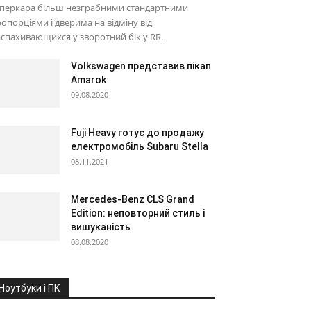
уперкара більш незграбними стандартними
опорціями і дверима на відміну від
спахивающихся у зворотний бік у RR.
Volkswagen представив пікап
Amarok
09.08.2020
Fuji Heavy готує до продажу
електромобіль Subaru Stella
08.11.2021
Mercedes-Benz CLS Grand
Edition: неповторний стиль і
вишуканість
08.08.2020
Ноутбуки і ПК