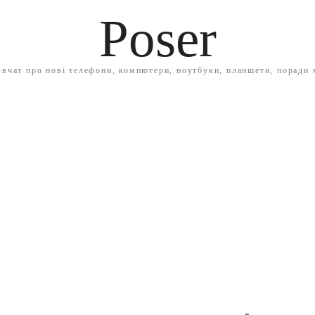
Poser
івчат про нові телефони, компютери, ноутбуки, планшети, поради