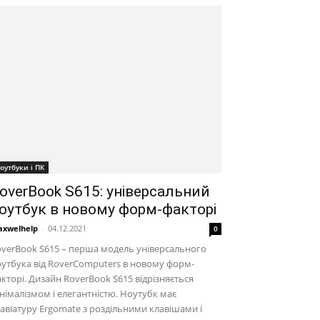
оутбуки і ПК
overBook S615: універсальний
оутбук в новому форм-факторі
xwelhelp
-
04.12.2021
0
verBook S615 – перша модель універсального
утбука від RoverComputers в новому форм-
кторі. Дизайн RoverBook S615 відрізняється
німалізмом і елегантністю. Ноутубк має
авіатуру Ergomate з роздільними клавішами і