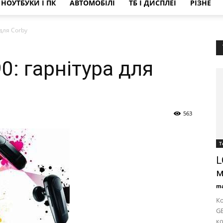
НОУТБУКИ І ПК
АВТОМОБІЛІ
ТБ І ДИСПЛЕЇ
РІЗНЕ
для Corby
: гарнітура для
563
Т
L
м
ma
Ко
G
к