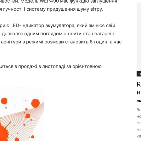
ливостей. Модель WEP490 має функцію заглушення
я гучності і систему придушення шуму вітру.
ри є LED-індикатор акумулятора, який змінює свій
е дозволяє одним поглядом оцінити стан батареї і
 гарнітури в режимі розмови становить 6 годин, а час
иться в продажі в листопаді за орієнтовною
Н
R
н
ma
Ro
но
фа
мі
кл