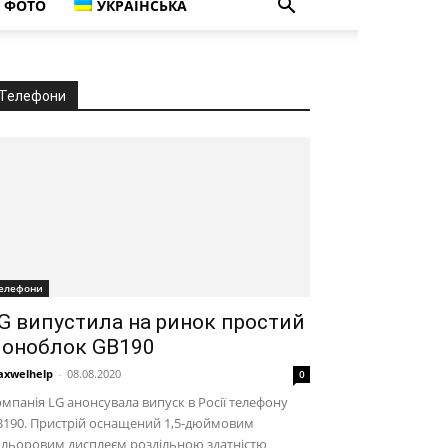
ФОТО
УКРАЇНСЬКА
Телефони
елефони
G випустила на ринок простий
оноблок GB190
xwelhelp
-
08.08.2020
0
мпанія LG анонсувала випуск в Росії телефону
B190. Пристрій оснащений 1,5-дюймовим
ольоровим дисплеєм роздільною здатністю