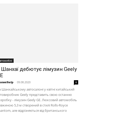
втомобілі
 Шанхаї дебютує лімузин Geely
E
xwelhelp
-
09.08.2020
0
 Шанхайському автосалоні у квітні китайський
товиробник Geely представить свою останню
зробку - лімузин Geely GE. Люксовий автомобіль
вжиною 5,3 м створений в стилі Rolls-Royce
antom, але відрізняється від британського