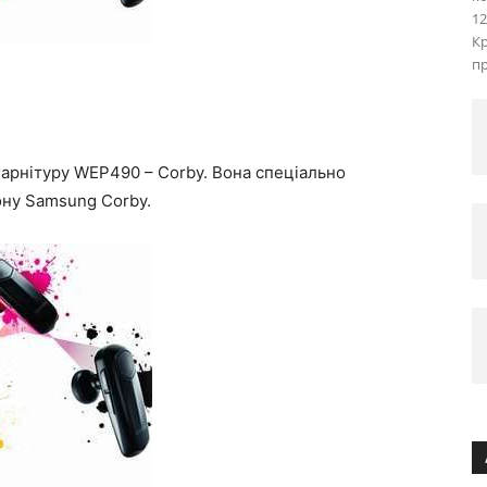
12
Кр
пр
гарнітуру WEP490 – Corby. Вона спеціально
ону Samsung Corby.