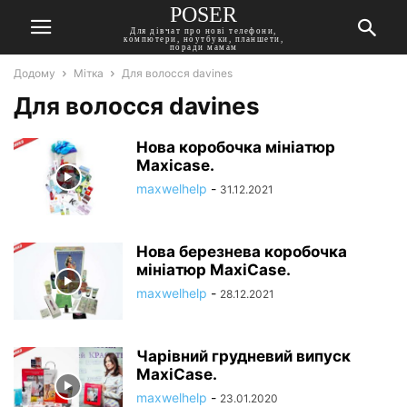
POSER
Для дівчат про нові телефони,
компютери, ноутбуки, планшети,
поради мамам
Додому
Мітка
Для волосся davines
Для волосся davines
Нова коробочка мініатюр
Maxicase.
maxwelhelp
-
31.12.2021
Нова березнева коробочка
мініатюр MaxiCase.
maxwelhelp
-
28.12.2021
Чарівний грудневий випуск
MaxiCase.
maxwelhelp
-
23.01.2020