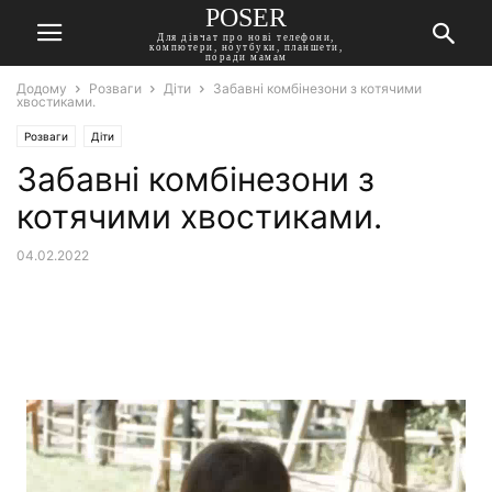
POSER
Для дівчат про нові телефони,
компютери, ноутбуки, планшети,
поради мамам
Додому
Розваги
Діти
Забавні комбінезони з котячими
хвостиками.
Розваги
Діти
Забавні комбінезони з
котячими хвостиками.
04.02.2022