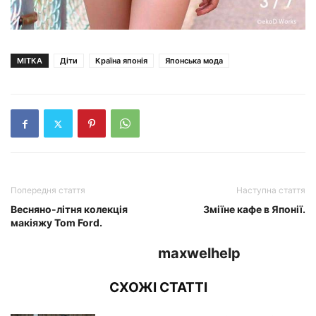
МІТКА
Діти
Країна японія
Японська мода
Попередня стаття
Наступна стаття
Весняно-літня колекція
Зміїне кафе в Японії.
макіяжу Tom Ford.
maxwelhelp
СХОЖІ СТАТТІ