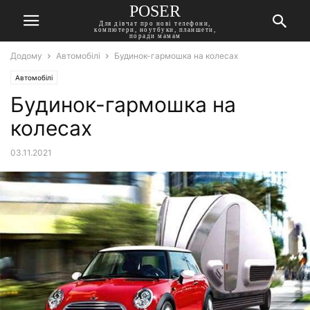
POSER
Для дівчат про нові телефони,
компютери, ноутбуки, планшети,
поради мамам
Додому
Автомобілі
Будинок-гармошка на колесах
Автомобілі
Будинок-гармошка на
колесах
03.11.2021