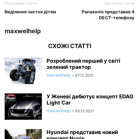
Попередня стаття
Наступна стаття
Виділення часток дітям
Panasonic представив 4
DECT-телефону
maxwelhelp
СХОЖІ СТАТТІ
Розроблений перший у світі
зелений трактор
maxwelhelp
-
07.12.2021
У Женеві дебютує концепт EDAG
Light Car
maxwelhelp
-
05.12.2021
Hyundai представив новий
концепт Nuvis