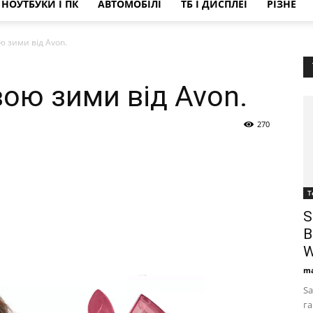
НОУТБУКИ І ПК
АВТОМОБІЛІ
ТБ І ДИСПЛЕЇ
РІЗНЕ
 зими від Avon.
ою зими від Avon.
270
Т
S
B
W
ma
Sa
га