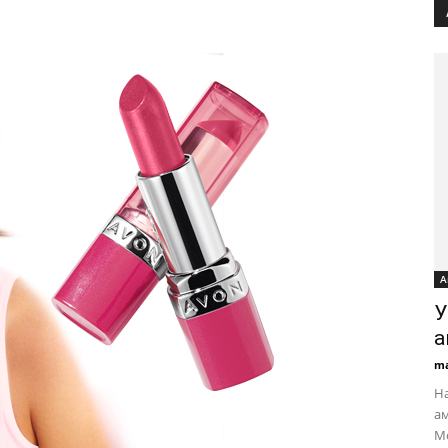
А
У
а
ma
На
ам
Мо