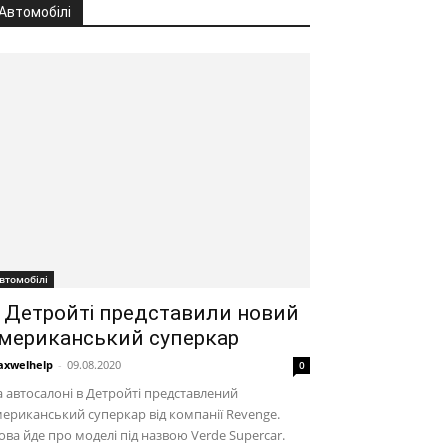
Автомобілі
втомобілі
 Детройті представили новий
мериканський суперкар
xwelhelp
-
09.08.2020
0
 автосалоні в Детройті представлений
ериканський суперкар від компанії Revenge.
ва йде про моделі під назвою Verde Supercar.