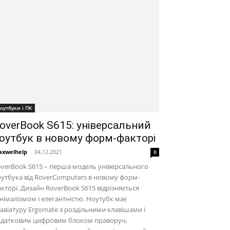
оутбуки і ПК
overBook S615: універсальний
оутбук в новому форм-факторі
xwelhelp
-
04.12.2021
0
verBook S615 – перша модель універсального
утбука від RoverComputers в новому форм-
кторі. Дизайн RoverBook S615 відрізняється
німалізмом і елегантністю. Ноутубк має
авіатуру Ergomate з роздільними клавішами і
одатковим цифровим блоком праворуч,