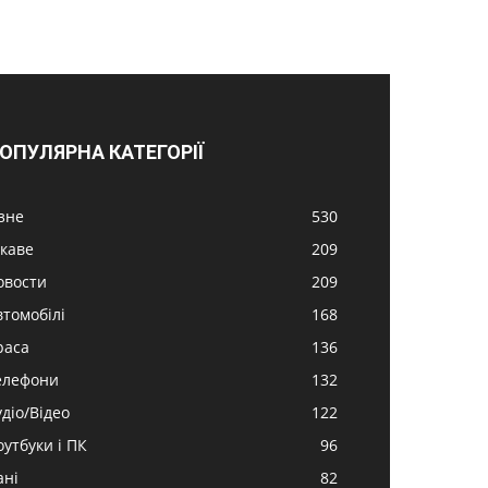
ОПУЛЯРНА КАТЕГОРІЇ
ізне
530
ікаве
209
овости
209
втомобілі
168
раса
136
елефони
132
удіо/Відео
122
оутбуки і ПК
96
ані
82