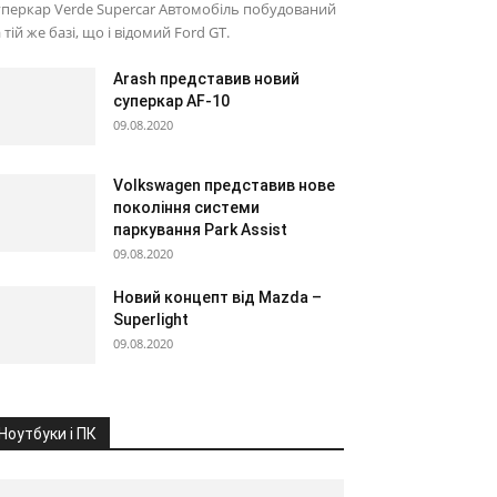
перкар Verde Supercar Автомобіль побудований
 тій же базі, що і відомий Ford GT.
Arash представив новий
суперкар AF-10
09.08.2020
Volkswagen представив нове
покоління системи
паркування Park Assist
09.08.2020
Новий концепт від Mazda –
Superlight
09.08.2020
Ноутбуки і ПК