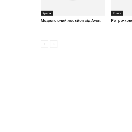
Краса
Краса
Моделюючий лосьйон від Avon.
Ретро-колек