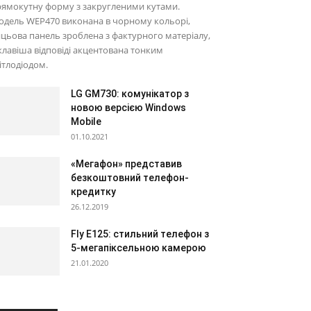
ямокутну форму з закругленими кутами.
одель WEP470 виконана в чорному кольорі,
цьова панель зроблена з фактурного матеріалу,
клавіша відповіді акцентована тонким
ітлодіодом.
LG GM730: комунікатор з
новою версією Windows
Mobile
01.10.2021
«Мегафон» представив
безкоштовний телефон-
кредитку
26.12.2019
Fly E125: стильний телефон з
5-мегапіксельною камерою
21.01.2020