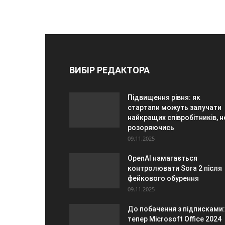
ВИБІР РЕДАКТОРА
Підвищення рівня: як
стартапи можуть залучати
найкращих співробітників, н
розоряючись
09.11.2025
OpenAI намагається
контролювати Sora 2 після
фейкового обурення
09.11.2025
До побачення з підписками:
тепер Microsoft Office 2024