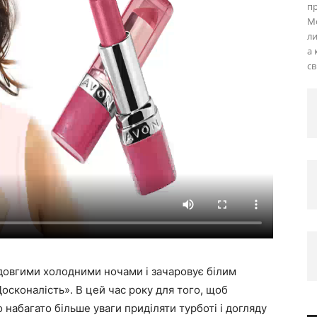
пр
М
ли
а 
св
 довгими холодними ночами і зачаровує білим
осконалість». В цей час року для того, щоб
набагато більше уваги приділяти турботі і догляду