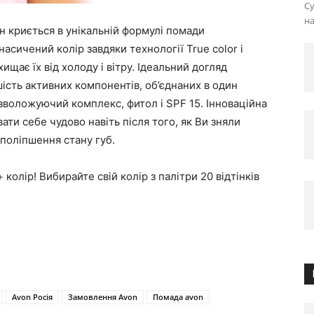
Су
на
н криється в унікальній формулі помади
асичений колір завдяки технології True color і
ищає їх від холоду і вітру. Ідеальний догляд
ість активних компонентів, об’єднаних в один
, зволожуючий комплекс, фитол і SPF 15. Інноваційна
вати себе чудово навіть після того, як Ви зняли
 поліпшення стану губ.
колір! Вибирайте свій колір з палітри 20 відтінків
Avon Росія
Замовлення Avon
Помада avon