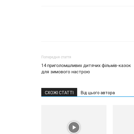
Попередня стаття
14 приголомшливих дитячих фільмів-казок
для зимового настрою
СХОЖІ СТАТТІ
Від цього автора