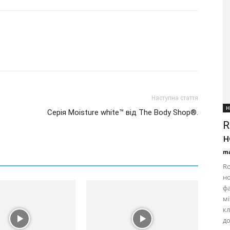
Наступна стаття
Н
Серія Moisture white™ від The Body Shop®.
R
н
ma
Ro
но
фа
мі
кл
д