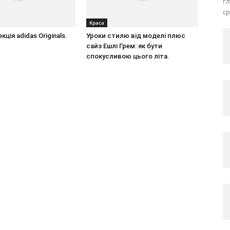
г
ср
Краса
ція adidas Originals.
Уроки стилю від моделі плюс
сайз Ешлі Грем: як бути
спокусливою цього літа.