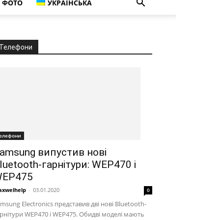
ФОТО
УКРАЇНСЬКА
Телефони
елефони
amsung випустив нові
luetooth-гарнітури: WEP470 і
EP475
xwelhelp
-
03.01.2020
0
msung Electronics представив дві нові Bluetooth-
рнітури WEP470 і WEP475. Обидві моделі мають