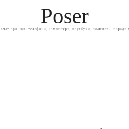
Poser
івчат про нові телефони, компютери, ноутбуки, планшети, поради