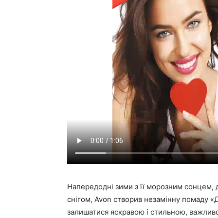
Напередодні зими з її морозним сонцем,
снігом, Avon створив незамінну помаду «Д
залишатися яскравою і стильною, важливо 