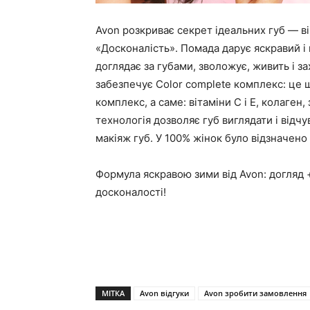
Avon розкриває секрет ідеальних губ — ві
«Досконалість». Помада дарує яскравий і н
доглядає за губами, зволожує, живить і зах
забезпечує Color complete комплекс: це ш
комплекс, а саме: вітаміни С і Е, колаген
технологія дозволяє губ виглядати і відчу
макіяж губ. У 100% жінок було відзначено
Формула яскравою зими від Avon: догляд + 
досконалості!
МІТКА
Avon відгуки
Avon зробити замовлення