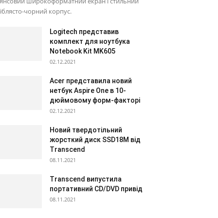
лянсовий широкоформатний екран і стильний
іблясто-чорний корпус.
Logitech представив
комплект для ноутбука
Notebook Kit MK605
02.12.2021
Acer представила новий
нетбук Aspire One в 10-
дюймовому форм-факторі
02.12.2021
Новий твердотільний
жорсткий диск SSD18M від
Transcend
08.11.2021
Transcend випустила
портативний CD/DVD привід
08.11.2021