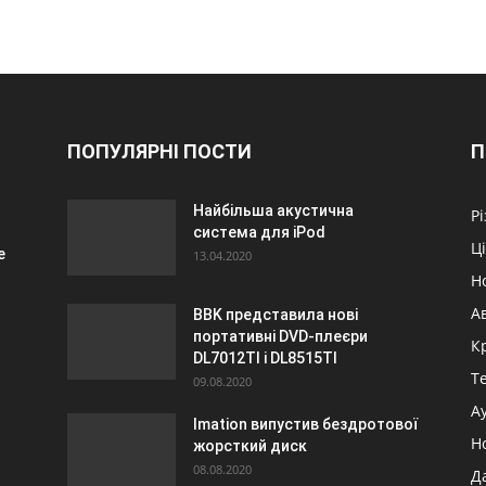
ПОПУЛЯРНІ ПОСТИ
П
Найбільша акустична
Р
система для iPod
Ц
е
13.04.2020
Н
А
BBK представила нові
портативні DVD-плеєри
К
DL7012TI і DL8515TI
Т
09.08.2020
А
Imation випустив бездротової
Н
жорсткий диск
08.08.2020
Д