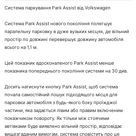
Система паркування Park Assist від Volkswagen
Система Park Assist нового покоління полегшує
паралельну парковку в дуже вузьких місцях, де вільний
простір по довжині перевершує довжину автомобіля
всього на 1,1 м.
Цей показник вдосконаленого Park Assist менше
показника попереднього покоління системи на 30 див.
Досить натиснути кнопку Park Assist, щоб система
почала самостійний пошук підходящого місця для
парковки автомобіля з будь-якого боку проїжджої
частини, яка задається лівим або правим включеним
покажчиком повороту. Як тільки між стоячими
автівками буде виявлено вільний простір, відповідає
вищезгаданим вимогам, система сповістить про це