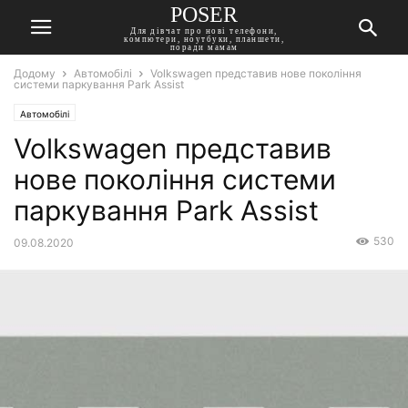
POSER
Для дівчат про нові телефони,
компютери, ноутбуки, планшети,
поради мамам
Додому
Автомобілі
Volkswagen представив нове покоління
системи паркування Park Assist
Автомобілі
Volkswagen представив
нове покоління системи
паркування Park Assist
530
09.08.2020