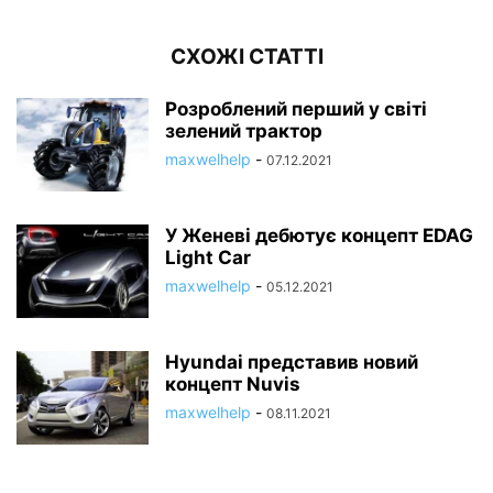
СХОЖІ СТАТТІ
Розроблений перший у світі
зелений трактор
maxwelhelp
-
07.12.2021
У Женеві дебютує концепт EDAG
Light Car
maxwelhelp
-
05.12.2021
Hyundai представив новий
концепт Nuvis
maxwelhelp
-
08.11.2021