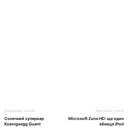
Попередня стаття
Наступна стаття
Сонячний суперкар
Microsoft Zune HD: ще один
Koenigsegg Quant
вбивця iPod