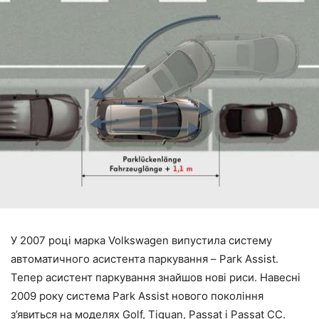
У 2007 році марка Volkswagen випустила систему
автоматичного асистента паркування – Park Assist.
Тепер асистент паркування знайшов нові риси. Навесні
2009 року система Park Assist нового покоління
з’явиться на моделях Golf, Tiguan, Passat і Passat СС.