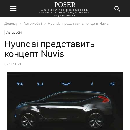
POSER
Для дівчат про нові телефони,
компютери, ноутбуки, планшети,
поради мамам
Додому
Автомобілі
Hyundai представить концепт Nuvis
Автомобілі
Hyundai представить
концепт Nuvis
07.11.2021