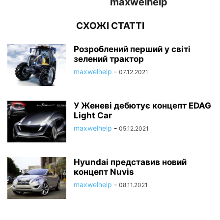
maxwelhelp
СХОЖІ СТАТТІ
Розроблений перший у світі
зелений трактор
maxwelhelp
-
07.12.2021
У Женеві дебютує концепт EDAG
Light Car
maxwelhelp
-
05.12.2021
Hyundai представив новий
концепт Nuvis
maxwelhelp
-
08.11.2021