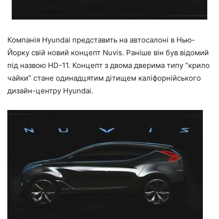
Компанія Hyundai представить на автосалоні в Нью-
Йорку свій новий концепт Nuvis. Раніше він був відомий
під назвою HD-11. Концепт з двома дверима типу “крило
чайки” стане одинадцятим дітищем каліфорнійського
дизайн-центру Hyundai.