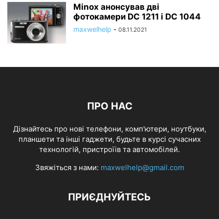
Minox анонсував дві
фотокамери DC 1211 і DC 1044
maxwelhelp
-
08.11.2021
ПРО НАС
Дізнайтесь про нові телефони, комп'ютери, ноутбуки,
планшети та інші гаджети, будьте в курсі сучасних
технологій, пристроїів та автомобілей.
Звяжіться з нами:
maxwelhelp@gmail.com
ПРИЄДНУЙТЕСЬ