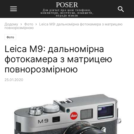
POSER
Для дівчат про нові телефони,
компютери, ноутбуки, планшети,
поради мамам
Додому
Фото
Leica M9: дальномірна фотокамера з матрицею
повнорозмірною
Фото
Leica M9: дальномірна
фотокамера з матрицею
повнорозмірною
25.01.2020