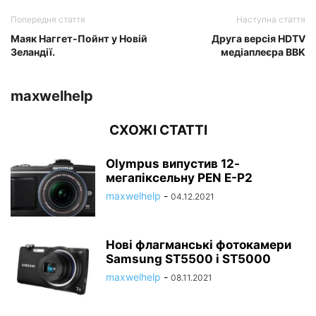
Попередня стаття
Наступна стаття
Маяк Наггет-Пойнт у Новій
Друга версія HDTV
Зеландії.
медіаплеєра BBK
maxwelhelp
СХОЖІ СТАТТІ
Olympus випустив 12-
мегапіксельну PEN E-P2
maxwelhelp
-
04.12.2021
Нові флагманські фотокамери
Samsung ST5500 і ST5000
maxwelhelp
-
08.11.2021