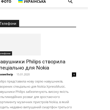
ФОТО
УКРАЇНСЬКА
Телефони
елефони
авушники Philips створила
пеціально для Nokia
xwelhelp
-
15.01.2020
0
ilips представила нову серію навушників,
ворених спеціально для Nokia XpressMusic.
вушники Philips забезпечують високу якість
льтимедійних розваг для зростаючого
ортименту музичних пристроїв Nokia, в який
ходить недавно випущений смартфон третього