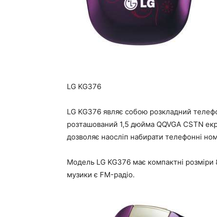
LG KG376
LG KG376 являє собою розкладний телефон
розташований 1,5 дюйма QQVGA CSTN екра
дозволяє наосліп набирати телефонні ном
Модель LG KG376 має компактні розміри 8
музики є FM-радіо.