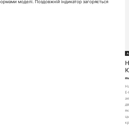
формами моделі. Поздовжній індикатор загоряється
А
Н
К
ma
На
Е-
ае
дв
як
ць
к