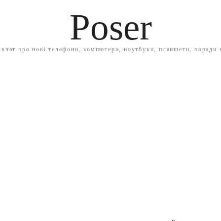
Poser
івчат про нові телефони, компютери, ноутбуки, планшети, поради