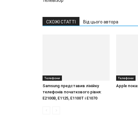
телевізор
СХОЖІ СТАТТІ
Від цього автора
Телефони
Телефони
Samsung представив лінійку
Apple пока
телефонів початкового рівня:
E2100B, E1125, E1100T і E1070