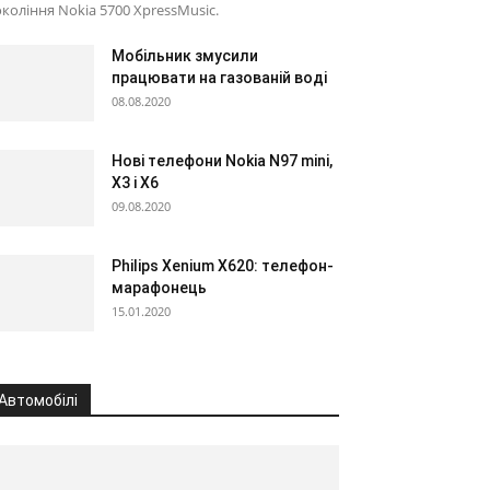
коління Nokia 5700 XpressMusic.
Мобільник змусили
працювати на газованій воді
08.08.2020
Нові телефони Nokia N97 mini,
X3 і X6
09.08.2020
Philips Xenium X620: телефон-
марафонець
15.01.2020
Автомобілі