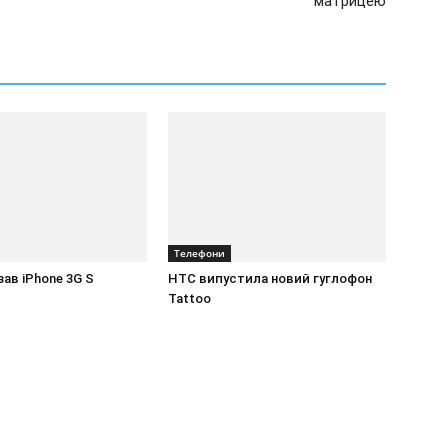
матрицею
Телефони
зав iPhone 3G S
HTC випустила новий гуглофон
Tattoo