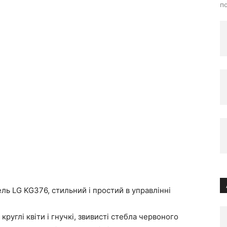
по
ль LG KG376, стильний і простий в управлінні
руглі квіти і гнучкі, звивисті стебла червоного