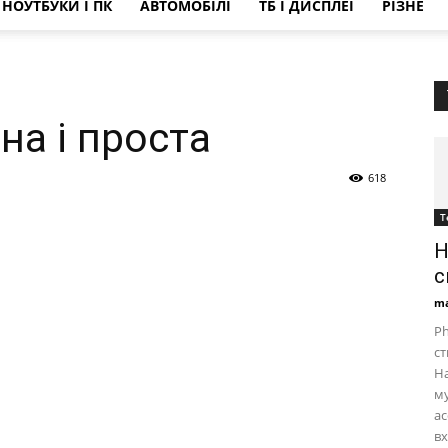
НОУТБУКИ І ПК
АВТОМОБІЛІ
ТБ І ДИСПЛЕЇ
РІЗНЕ
на і проста
618
Т
Н
с
ma
Ph
ст
На
му
ас
в