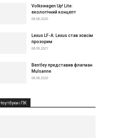
Volkswagen Up! Lite:
екологічний концепт
08.08.2020
Lexus LF-A: Lexus став зовсім
прозорим
08.09.2021
Bentley представив флагман
Mulsanne
08.08.2020
Ноутбуки і ПК