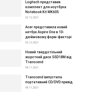
Logitech представив
комплект для ноутбука
Notebook Kit MK605
02.12.2021
Acer представила новий
нетбук Aspire One в 10-
дюймовому форм-факторі
02.12.2021
Новий твердотільний
жорсткий диск SSD18M від
Transcend
08.11.2021
Transcend випустила
портативний CD/DVD привід
08.11.2021