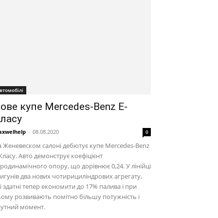
втомобілі
ове купе Mercedes-Benz E-
ласу
xwelhelp
-
08.08.2020
0
 Женевеском салоні дебютує купе Mercedes-Benz
Класу. Авто демонструє коефіцієнт
родинамічного опору, що дорівнює 0,24. У лінійці
игунів два нових чотирициліндрових агрегату,
і здатні тепер економити до 17% палива і при
ому розвивають помітно більшу потужність і
рутний момент.