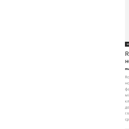
Н
R
н
ma
Ro
но
фа
мі
кл
д
г
ср