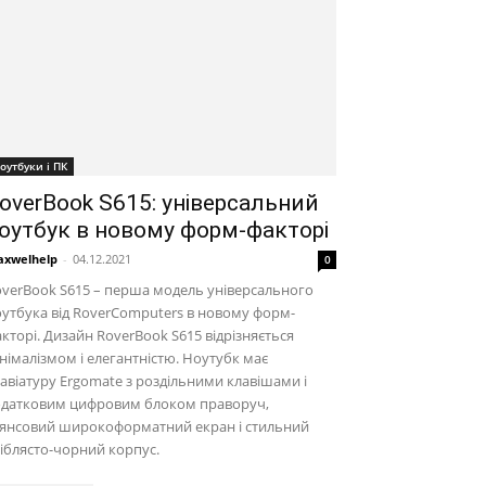
оутбуки і ПК
overBook S615: універсальний
оутбук в новому форм-факторі
xwelhelp
-
04.12.2021
0
verBook S615 – перша модель універсального
утбука від RoverComputers в новому форм-
кторі. Дизайн RoverBook S615 відрізняється
німалізмом і елегантністю. Ноутубк має
авіатуру Ergomate з роздільними клавішами і
одатковим цифровим блоком праворуч,
лянсовий широкоформатний екран і стильний
іблясто-чорний корпус.