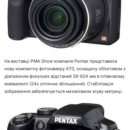
На виставці PMA Show компанія Pentax представила
нову компактну фотокамеру X70, оснащену об’єктивом з
діапазоном фокусних відстаней 26-624 мм в плівковому
еквіваленті (24х оптичне збільшення). Стабілізація
зображення забезпечується механізмом зсуву матриці.