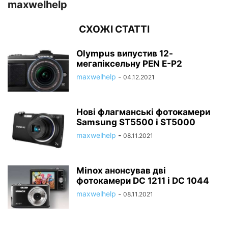
maxwelhelp
СХОЖІ СТАТТІ
Olympus випустив 12-
мегапіксельну PEN E-P2
maxwelhelp
-
04.12.2021
Нові флагманські фотокамери
Samsung ST5500 і ST5000
maxwelhelp
-
08.11.2021
Minox анонсував дві
фотокамери DC 1211 і DC 1044
maxwelhelp
-
08.11.2021