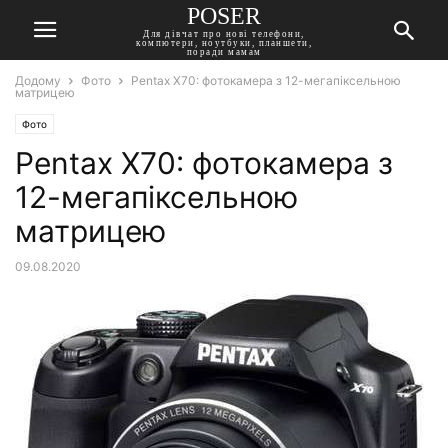
POSER
Для дівчат про нові телефони,
компютери, ноутбуки, планшети,
поради мамам
Додому
Фото
Pentax X70: фотокамера з 12-мегапіксельною
матрицею
Фото
Pentax X70: фотокамера з
12-мегапіксельною
матрицею
09.08.2020