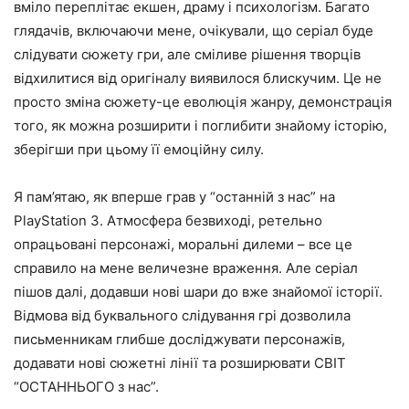
вміло переплітає екшен, драму і психологізм. Багато
глядачів, включаючи мене, очікували, що серіал буде
слідувати сюжету гри, але сміливе рішення творців
відхилитися від оригіналу виявилося блискучим. Це не
просто зміна сюжету-це еволюція жанру, демонстрація
того, як можна розширити і поглибити знайому історію,
зберігши при цьому її емоційну силу.
Я пам’ятаю, як вперше грав у “останній з нас” на
PlayStation 3. Атмосфера безвиході, ретельно
опрацьовані персонажі, моральні дилеми – все це
справило на мене величезне враження. Але серіал
пішов далі, додавши нові шари до вже знайомої історії.
Відмова від буквального слідування грі дозволила
письменникам глибше досліджувати персонажів,
додавати нові сюжетні лінії та розширювати СВІТ
“ОСТАННЬОГО з нас”.