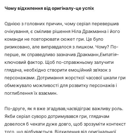
Чому відхилення від оригіналу-це успіх
Однією з головних причин, чому серіал перевершив
очікування, є сміливе рішення Ніла Дракманна і його
команди не повторювати сюжет гри. Це було
ризиковано, але виправдалося з лишком. Чому? По-
перше, як справедливо зазначив Дракманн,
Емпатія
–
ключовий фактор. Щоб по-справжньому залучити
глядача, необхідно створити емоційний зв’язок з
персонажами. Дотримання жорсткої часової шкали гри
обмежувало можливості для розвитку персонажів і
поглиблення їх взаємин.
По-друге, як я вже згадував,
час
відіграє важливу роль.
Якби серіал суворо дотримувався гри, глядачам
довелося б чекати дуже довго, щоб зрозуміти контекст
того, що відбувається. Відхилення від оригінальної