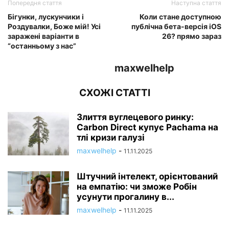
Попередня стаття
Наступна стаття
Бігунки, лускунчики і
Коли стане доступною
Роздувалки, Боже мій! Усі
публічна бета-версія iOS
заражені варіанти в
26? прямо зараз
“останньому з нас”
maxwelhelp
СХОЖІ СТАТТІ
Злиття вуглецевого ринку:
Carbon Direct купує Pachama на
тлі кризи галузі
maxwelhelp
-
11.11.2025
Штучний інтелект, орієнтований
на емпатію: чи зможе Робін
усунути прогалину в...
maxwelhelp
-
11.11.2025