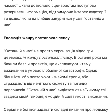
часової шкали дозволило сценаристам поступово
розкривати інформацію, підтримуючи інтерес аудиторії
та дозволяючи їм глибше зануритися у світ “останніх з
нас”.
Еволюція жанру постапокаліпсису
“Останній з нас” не просто екранізація відеоігри-
це
еволюція жанру постапокаліпсису
. В останні роки ми
бачили безліч проектів, що експлуатують тему
виживання в умовах глобальної катастрофи. Однак
більшість або повторюють знайомі тропи, або
страждають від нечіткого сюжету та поганих
персонажів. “Останній з нас” виділяється на їхньому тлі
завдяки своїй глибині, емоційній силі і якості виконання.
Серіал не боїться задавати складні питання про людську