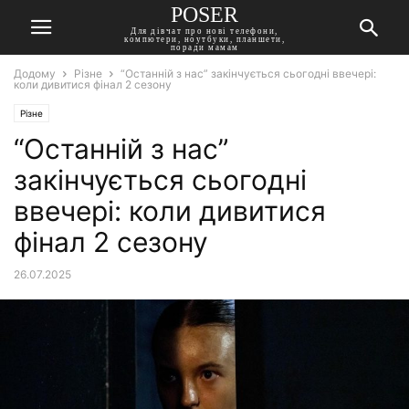
POSER
Для дівчат про нові телефони,
компютери, ноутбуки, планшети,
поради мамам
Додому
Різне
“Останній з нас” закінчується сьогодні ввечері:
коли дивитися фінал 2 сезону
Різне
“Останній з нас”
закінчується сьогодні
ввечері: коли дивитися
фінал 2 сезону
26.07.2025