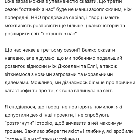
Вже зараз можна з упевненістю сказати, що третій
сезон “останніх з нас” буде не менш захоплюючим, ніж
попередні. HBO продовжив серіал, і творці мають
можливість розповісти ще більше цікавих історій та
розширити світ “останніх з нас”.
Що нас чекає в третьому сезоні? Важко сказати
напевно, але я думаю, що ми побачимо подальший
розвиток відносин між Джоелем та Еллі, а також
зіткнемося з новими загрозами та моральними
дилемами. Можливо, ми дізнаємось більше про причини
катастрофи та про те, як вона вплинула на світ.
Я сподіваюся, що творці не повторять помилок, які
допустили деякі інші проекти, і не спробують
“розтягнути” історію, щоб вичавити з неї максимум
грошей. Важливо зберегти якість і глибину, які зробили
“останній з нас” таким успішним.