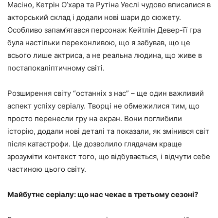
Масіно, Кетрін О’хара та Рутіна Уеслі чудово вписалися в
акторський склад і додали нові шари до сюжету.
Особливо запам’ятався персонаж Кейтлін Девер-її гра
була настільки переконливою, що я забував, що це
всього лише актриса, а не реальна людина, що живе в
постапокаліптичному світі.
Розширення світу “останніх з нас” – ще один важливий
аспект успіху серіалу. Творці не обмежилися тим, що
просто перенесли гру на екран. Вони поглибили
історію, додали нові деталі та показали, як змінився світ
після катастрофи. Це дозволило глядачам краще
зрозуміти контекст того, що відбувається, і відчути себе
частиною цього світу.
Майбутнє серіалу: що нас чекає в третьому сезоні?