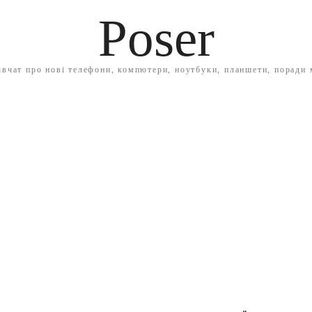
Poser
івчат про нові телефони, компютери, ноутбуки, планшети, поради