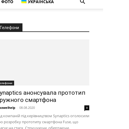
ФОТО
УКРАЇНСЬКА
Телефони
елефони
ynaptics анонсувала прототип
ружного смартфона
xwelhelp
-
08.08.2020
0
д компаній під керівництвом Synaptics оголосили
о розробку прототипу смартфона Fuse, що
агує на стиск. Струшуючи, обертаючи,