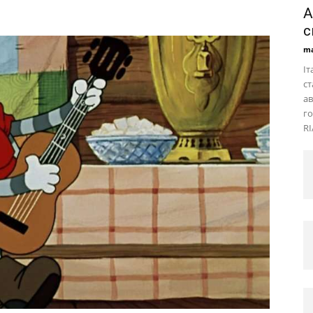
A
с
ma
Іт
ст
ав
го
RI