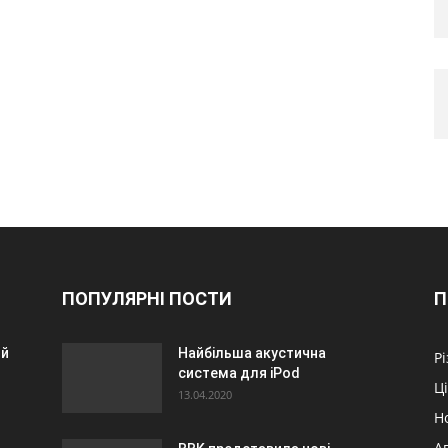
ПОПУЛЯРНІ ПОСТИ
П
ий
Найбільша акустична
Р
система для iPod
Ц
13.04.2020
Н
А