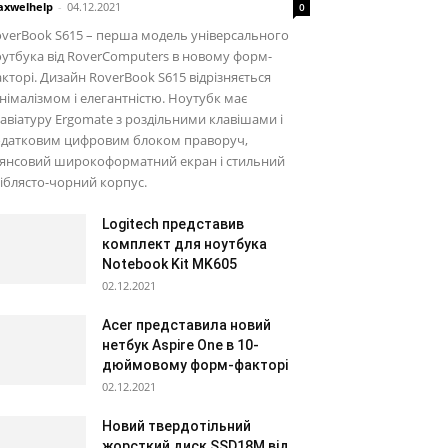
xwelhelp
-
04.12.2021
0
verBook S615 – перша модель універсального
утбука від RoverComputers в новому форм-
кторі. Дизайн RoverBook S615 відрізняється
німалізмом і елегантністю. Ноутубк має
авіатуру Ergomate з роздільними клавішами і
одатковим цифровим блоком праворуч,
лянсовий широкоформатний екран і стильний
іблясто-чорний корпус.
Logitech представив
комплект для ноутбука
Notebook Kit MK605
02.12.2021
Acer представила новий
нетбук Aspire One в 10-
дюймовому форм-факторі
02.12.2021
Новий твердотільний
жорсткий диск SSD18M від