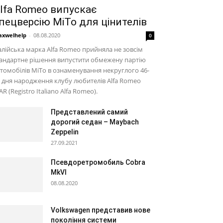
lfa Romeo випускає
пецверсію MiTo для цінителів
xwelhelp
-
08.08.2020
0
алійська марка Alfa Romeo прийняла не зовсім
андартне рішення випустити обмежену партію
томобілів MiTo в ознаменування некруглого 46-
 дня народження клубу любителів Alfa Romeo
AR (Registro Italiano Alfa Romeo).
Представлений самий
дорогий седан – Maybach
Zeppelin
27.09.2021
Псевдоретромобиль Cobra
MkVI
08.08.2020
Volkswagen представив нове
покоління системи