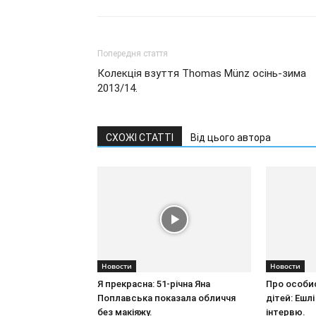
Попередня стаття
Колекція взуття Thomas Münz осінь-зима
2013/14.
СХОЖІ СТАТТІ
Від цього автора
Новости
Новости
Я прекрасна: 51-річна Яна
Про особис
Поплавська показала обличчя
дітей: Ешл
без макіяжу.
інтервю.