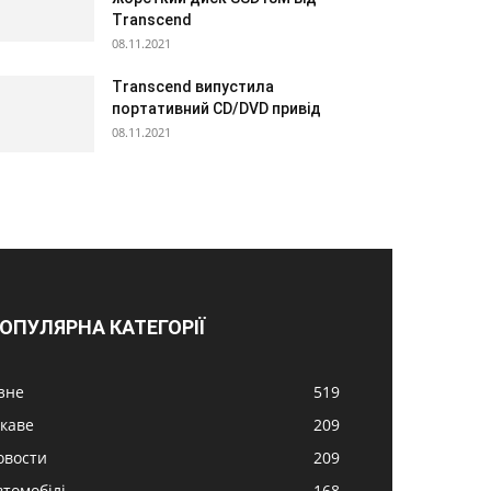
Transcend
08.11.2021
Transcend випустила
портативний CD/DVD привід
08.11.2021
ОПУЛЯРНА КАТЕГОРІЇ
ізне
519
ікаве
209
овости
209
втомобілі
168