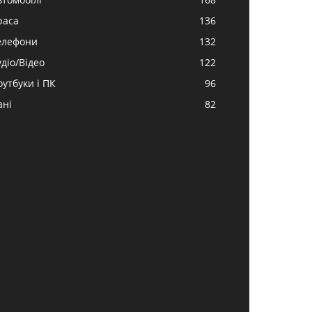
раса
136
елефони
132
удіо/Відео
122
оутбуки і ПК
96
ані
82