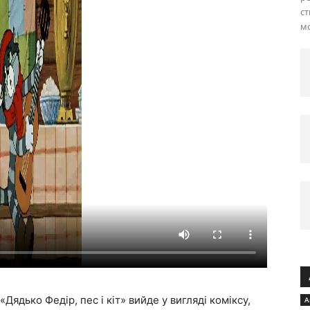
ст
м
«Дядько Федір, пес і кіт» вийде у вигляді коміксу,
А