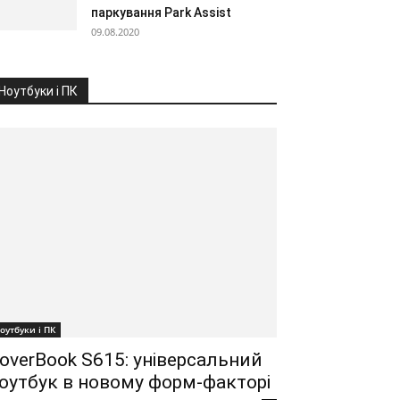
паркування Park Assist
09.08.2020
Ноутбуки і ПК
оутбуки і ПК
overBook S615: універсальний
оутбук в новому форм-факторі