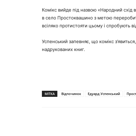
Комікс вийде під назвою
«Народний схід в
в село Простоквашино з метою переробити
всіляко протистояти цьому і спробують в
Успенський запевняє, що комікс з’явиться
надрукованих книг.
МІТКА
Відпочинок
Едуард Успенський
Прос