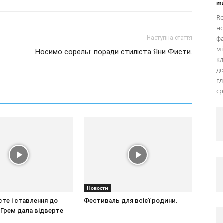
ma
Ro
но
фа
Наступна стаття
мі
Носимо сорелы: поради стиліста Яни Фисти.
кл
д
г
ср
Новости
те і ставлення до
Фестиваль для всієї родини.
і Грем дала відверте