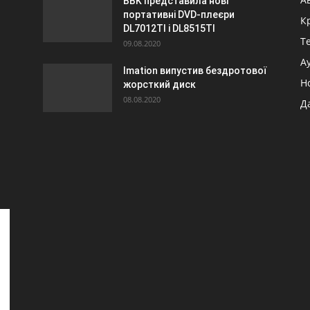
BBK представила нові
портативні DVD-плеєри
К
DL7012TI і DL8515TI
Т
09.08.2020
А
Imation випустив бездротової
Н
жорсткий диск
08.08.2020
Д