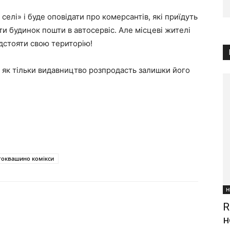
 селі»
і буде оповідати про комерсантів, які приїдуть
 будинок пошти в автосервіс. Але місцеві жителі
ідстояти свою територію!
, як тільки видавництво розпродасть залишки його
токвашино комікси
Н
R
н