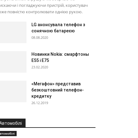
искаючи і погладжуючи пристрій, користувач
оже повністю контролювати однією рукою.
LG анонсувала телефон з
сонячною батареєю
08.08.2020
Новинки Nokia: смарфтоны
E55 і Е75
23.02.2020
«Мегафон» представив
безкоштовний телефон-
кредитку
26.12.2019
Автомобілі
втомобілі