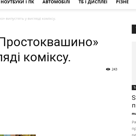
НОУТБУКИ І ПК
АВТОМОБІЛІ
ТБ І ДИСПЛЕЇ
РІЗНЕ
 випустять у вигляді коміксу.
Простоквашино»
ляді коміксу.
243
Т
S
п
ma
Ря
пр
ре