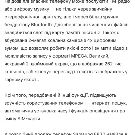
На дозвіллі власник телефону може послухати FM-радіо
або цифрову музику — не тільки через звичайну
стереофонічної гарнітуру, але і через більш зручну
бездротову Bluetooth. Для зберігання численних файлів
знадобиться слот під карту пам’яті microSD. Також є
вбудована 2-мегапіксельна камера з 4х цифровим
зумом, що дозволяє робити якісні фото і знімати відео з
можливістю запису у форматі MPEG4. Великий,
яскравий 2-дюймовий екран, що відображає 262 тис.
кольорів, забезпечує перегляд і текстів та зображень у
гарному якості.
Крім того, передбачені й інші функції, підвищують
зручність користування телефоном — інтернет-пошук,
автоматична установка часу і функція оповіщення про
зміну SIM-карти.
У роздрібний продаж телефон Samsung Е830 надійде в