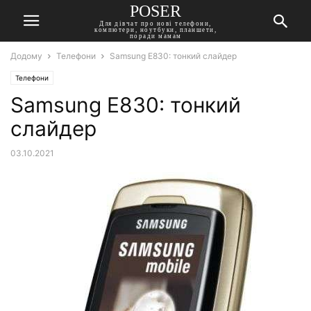
POSER
Для дівчат про нові телефони,
компютери, ноутбуки, планшети,
поради мамам
Додому
Телефони
Samsung E830: тонкий слайдер
Телефони
Samsung E830: тонкий
слайдер
03.10.2021