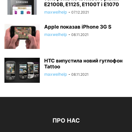
E2100B, E1125, E1100T і E1070
maxwelhelp
-
07.12.2021
Apple показав iPhone 3G S
maxwelhelp
-
08.11.2021
HTC випустила новий гуглофон
Tattoo
maxwelhelp
-
08.11.2021
ПРО НАС