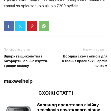
травні за орієнтовною ціною 7200 рублів.
Попередня стаття
Наступна стаття
Відкрита щиколотка і
Добірка схем і описів для
ботфорти: осіннє взуття-
в’язання красивих шарфів
тренди сезону
гачком
maxwelhelp
СХОЖІ СТАТТІ
Samsung представив лінійку
телефонів початкового рівня: