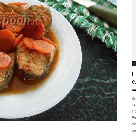
А
F
е
ma
Ко
по
Но
Ел
по
ел