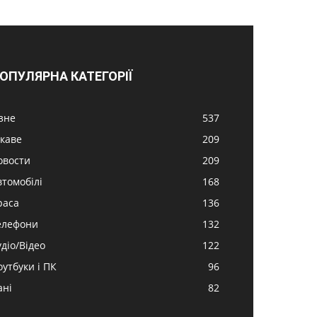
ОПУЛЯРНА КАТЕГОРІЇ
ізне
537
ікаве
209
овости
209
втомобілі
168
раса
136
елефони
132
удіо/Відео
122
оутбуки і ПК
96
ані
82