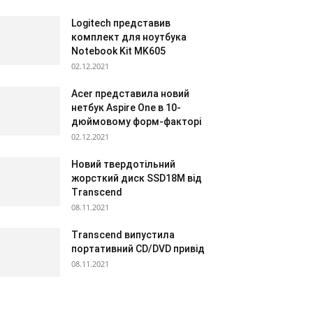
Logitech представив
комплект для ноутбука
Notebook Kit MK605
02.12.2021
Acer представила новий
нетбук Aspire One в 10-
дюймовому форм-факторі
02.12.2021
Новий твердотільний
жорсткий диск SSD18M від
Transcend
08.11.2021
Transcend випустила
портативний CD/DVD привід
08.11.2021