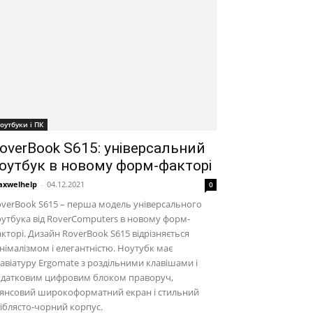
оутбуки і ПК
overBook S615: універсальний
оутбук в новому форм-факторі
xwelhelp
-
04.12.2021
0
verBook S615 – перша модель універсального
утбука від RoverComputers в новому форм-
кторі. Дизайн RoverBook S615 відрізняється
німалізмом і елегантністю. Ноутубк має
авіатуру Ergomate з роздільними клавішами і
одатковим цифровим блоком праворуч,
лянсовий широкоформатний екран і стильний
іблясто-чорний корпус.