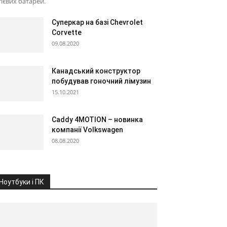
тієвих батарей.
Суперкар на базі Chevrolet
Corvette
09.08.2020
Канадський конструктор
побудував гоночний лімузин
15.10.2021
Caddy 4MOTION – новинка
компанії Volkswagen
08.08.2020
Ноутбуки і ПК