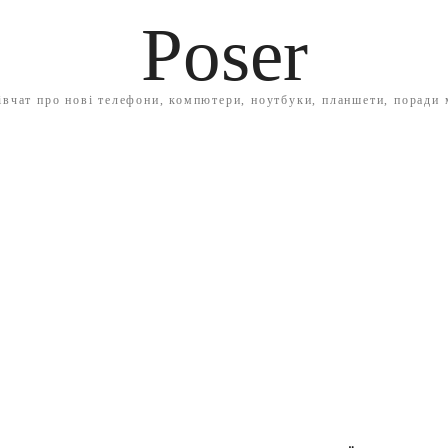
Poser
івчат про нові телефони, компютери, ноутбуки, планшети, поради