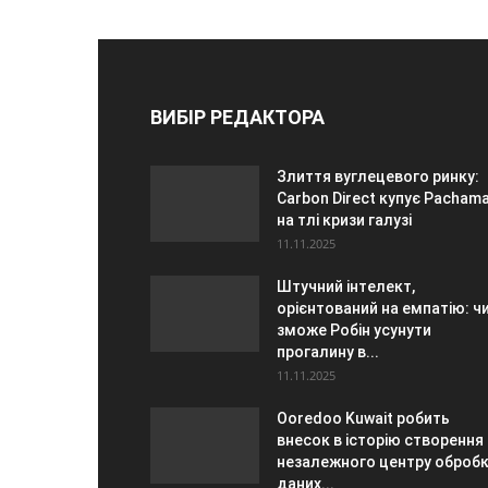
ВИБІР РЕДАКТОРА
Злиття вуглецевого ринку:
Carbon Direct купує Pacham
на тлі кризи галузі
11.11.2025
Штучний інтелект,
орієнтований на емпатію: ч
зможе Робін усунути
прогалину в...
11.11.2025
Ooredoo Kuwait робить
внесок в історію створення
незалежного центру оброб
даних...