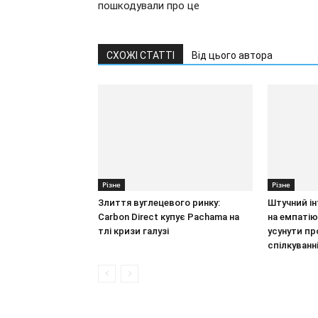
пошкодували про це
СХОЖІ СТАТТІ
Від цього автора
Різне
Різне
Злиття вуглецевого ринку:
Штучний ін
Carbon Direct купує Pachama на
на емпатію
тлі кризи галузі
усунути п
спілкуванн