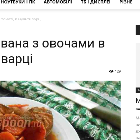
НОУТБУКИ І ПК
АВТОМОБІЛІ
ТБ І ДИСПЛЕЇ
РІЗНЕ
 томаті, в мультиварці
ована з овочами в
иварці
129
Т
M
ma
Ма
ви
Дж
на