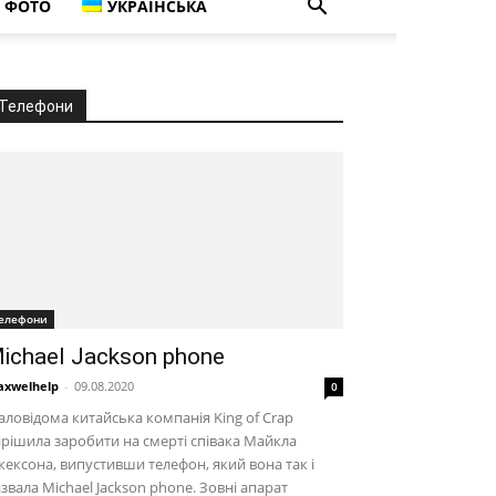
ФОТО
УКРАЇНСЬКА
Телефони
елефони
ichael Jackson phone
xwelhelp
-
09.08.2020
0
ловідома китайська компанія King of Crap
рішила заробити на смерті співака Майкла
ексона, випустивши телефон, який вона так і
звала Michael Jackson phone. Зовні апарат