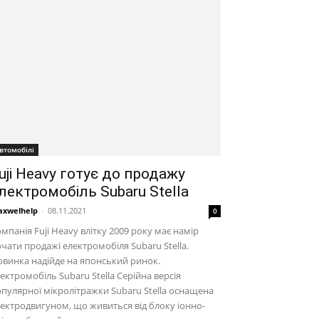
втомобілі
uji Heavy готує до продажу
лектромобіль Subaru Stella
xwelhelp
-
08.11.2021
0
мпанія Fuji Heavy влітку 2009 року має намір
чати продажі електромобіля Subaru Stella.
винка надійде на японський ринок.
ектромобіль Subaru Stella Серійна версія
пулярної мікролітражки Subaru Stella оснащена
ектродвигуном, що живиться від блоку іонно-