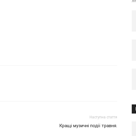
лі
Наступна стаття
Кращі музичні події травня.