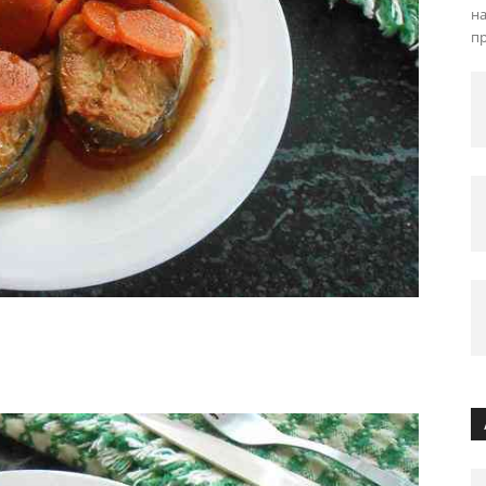
на
пр