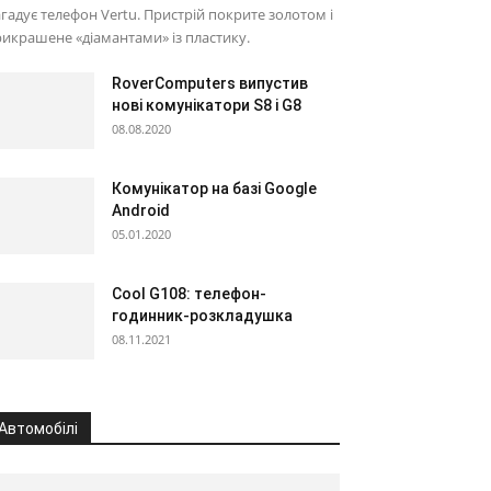
гадує телефон Vertu. Пристрій покрите золотом і
икрашене «діамантами» із пластику.
RoverComputers випустив
нові комунікатори S8 і G8
08.08.2020
Комунікатор на базі Google
Android
05.01.2020
Cool G108: телефон-
годинник-розкладушка
08.11.2021
Автомобілі