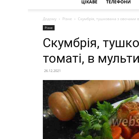
ЦІКАВЕ
ТЕЛЕФОНИ
Додому
Різне
Скумбрія, тушкована з овочами в
Різне
Скумбрія, тушк
томаті, в мульт
26.12.2021