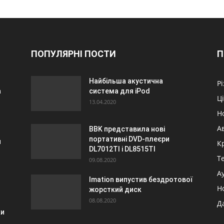
ПОПУЛЯРНІ ПОСТИ
П
Найбільша акустична
Р
a
система для iPod
Ц
13.04.2020
Н
А
BBK представила нові
портативні DVD-плеєри
и
К
DL7012TI і DL8515TI
Т
09.08.2020
А
Imation випустив бездротової
Н
жорсткий диск
08.08.2020
Д
ки