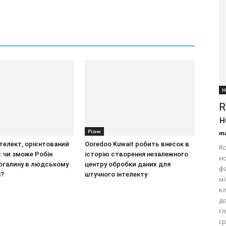
Н
R
н
Різне
ma
телект, орієнтований
Ooredoo Kuwait робить внесок в
Ro
: чи зможе Робін
історію створення незалежного
но
рогалину в людському
центру обробки даних для
фа
і?
штучного інтелекту
мі
кл
д
г
ср