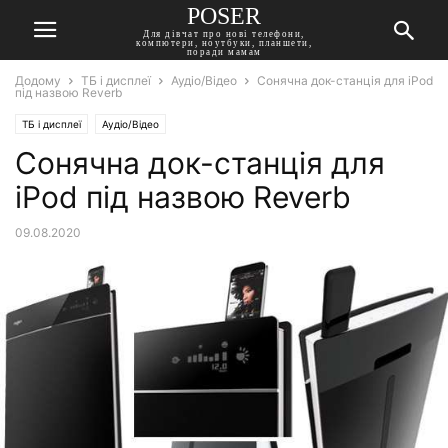
POSER
Для дівчат про нові телефони,
компютери, ноутбуки, планшети,
поради мамам
Додому
ТБ і дисплеї
Аудіо/Відео
Сонячна док-станція для iPod
під назвою Reverb
ТБ і дисплеї
Аудіо/Відео
Сонячна док-станція для
iPod під назвою Reverb
09.08.2020