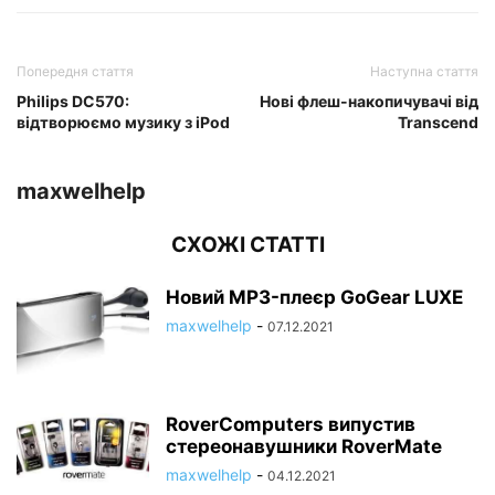
Попередня стаття
Наступна стаття
Philips DC570:
Нові флеш-накопичувачі від
відтворюємо музику з iPod
Transcend
maxwelhelp
СХОЖІ СТАТТІ
Новий MP3-плеєр GoGear LUXE
maxwelhelp
-
07.12.2021
RoverComputers випустив
стереонавушники RoverMate
maxwelhelp
-
04.12.2021