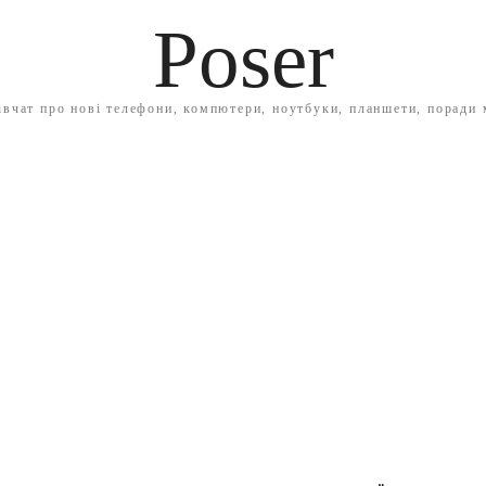
Poser
івчат про нові телефони, компютери, ноутбуки, планшети, поради