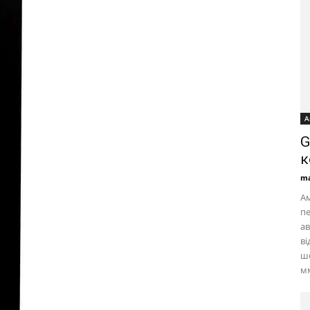
А
G
к
ma
А
п
ав
ві
шо
мм