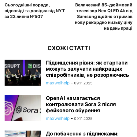
Сьогоднішні поради,
Величезний 85-дюймовий
відповіді та довідка від NYT
телевізор Neo QLED 4k від
за 23 липня №507
Samsung щойно отримав
нову рекордно низьку ціну
на день праці
СХОЖІ СТАТТІ
Підвищення рівня: як стартапи
можуть залучати найкращих
співробітників, не розоряючись
maxwelhelp
-
09.11.2025
OpenAI намагається
контролювати Sora 2 після
фейкового обурення
maxwelhelp
-
09.11.2025
До побачення з підписками: