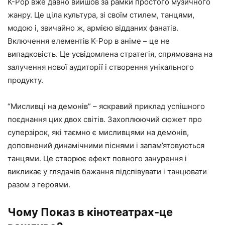
K-Pop вже давно вийшов за рамки простого музичного
жанру. Це ціла культура, зі своїм стилем, танцями,
модою і, звичайно ж, армією відданих фанатів.
Включення елементів K-Pop в аніме – це не
випадковість. Це усвідомлена стратегія, спрямована на
залучення нової аудиторії і створення унікального
продукту.
“Мисливці на демонів” – яскравий приклад успішного
поєднання цих двох світів. Захоплюючий сюжет про
суперзірок, які таємно є мисливцями на демонів,
доповнений динамічними піснями і запам’ятовуються
танцями. Це створює ефект повного занурення і
викликає у глядачів бажання підспівувати і танцювати
разом з героями.
Чому Показ в кінотеатрах-це