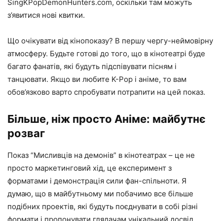
SingKPopDemonHunters.com, оскільки там можуть
з’явитися нові квитки.
Що очікувати від кінопоказу? В першу чергу-неймовірну
атмосферу. Будьте готові до того, що в кінотеатрі буде
багато фанатів, які будуть підспівувати пісням і
танцювати. Якщо ви любите K-Pop і аніме, то вам
обов’язково варто спробувати потрапити на цей показ.
Більше, ніж просто Аніме: майбутнє
розваг
Показ “Мисливців на демонів” в кінотеатрах – це не
просто маркетинговий хід, це експеримент з
форматами і демонстрація сили фан-спільноти. Я
думаю, що в майбутньому ми побачимо все більше
подібних проектів, які будуть поєднувати в собі різні
формати і пропонувати глядачам унікальний досвід.