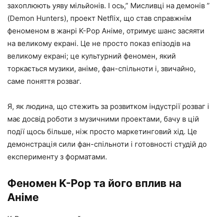
захоплюють уяву мільйонів. І ось,” Мисливці на демонів ”
(Demon Hunters), проект Netflix, що став справжнім
феноменом в жанрі K-Pop Аніме, отримує шанс засяяти
на великому екрані. Це не просто показ епізодів на
великому екрані; це культурний феномен, який
торкається музики, аніме, фан-спільноти і, звичайно,
саме поняття розваг.
Я, як людина, що стежить за розвитком індустрії розваг і
має досвід роботи з музичними проектами, бачу в цій
події щось більше, ніж просто маркетинговий хід. Це
демонстрація сили фан-спільноти і готовності студій до
експерименту з форматами.
Феномен K-Pop та його вплив на
Аніме