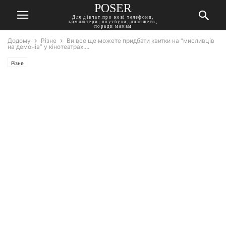
POSER
Для дівчат про нові телефони,
компютери, ноутбуки, планшети,
поради мамам
Додому
Різне
Ви все ще можете придбати квитки на “мисливців
на демонів” у кінотеатрах....
Різне