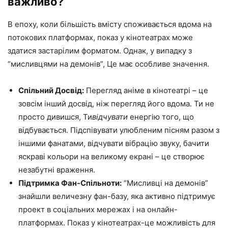
важливо?
В епоху, коли більшість вмісту споживається вдома на
потокових платформах, показ у кінотеатрах може
здатися застарілим форматом. Однак, у випадку з
“мисливцями на демонів”, Це має особливе значення.
Спільний Досвід:
Перегляд аніме в кінотеатрі – це
зовсім інший досвід, ніж перегляд його вдома. Ти не
просто дивишся, Ти
відчувати
енергію того, що
відбувається. Підспівувати улюбленим пісням разом з
іншими фанатами, відчувати вібрацію звуку, бачити
яскраві кольори на великому екрані – це створює
незабутні враження.
Підтримка Фан-Спільноти:
“Мисливці на демонів”
знайшли величезну фан-базу, яка активно підтримує
проект в соціальних мережах і на онлайн-
платформах. Показ у кінотеатрах-це можливість для