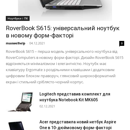
Ноутбуки і ПК
RoverBook S615: універсальний ноутбук
в новому форм-факторі
maxwelhelp
-
04.12.2021
0
RoverBook S615 – перша модель універсального ноутбука від
RoverComputers в новому форм-факторі. Дизайн RoverBook S615
відрізняється мінімалізмом і елегантністю. Ноутубк має
клавіатуру Ergomate з роздільними клавішами і додатковим
цифровим блоком праворуч, глянсовий широкоформатний
екран і стильний сріблясто-чорний корпус.
Logitech представив комплект для
ноутбука Notebook Kit MK605
02.12.2021
Acer представила новий нетбук Aspire
One в 10-дюймовому форм-факторі