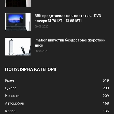
BBK представила нові портативні DVD-
плеєри DL7012TI і DL8515TI
09.08.2020
Imation випустив бездротової жорсткий
диск
08.08.2020
ПОПУЛЯРНА КАТЕГОРІЇ
Різне
519
Цікаве
209
Новости
209
Автомобілі
168
Краса
136