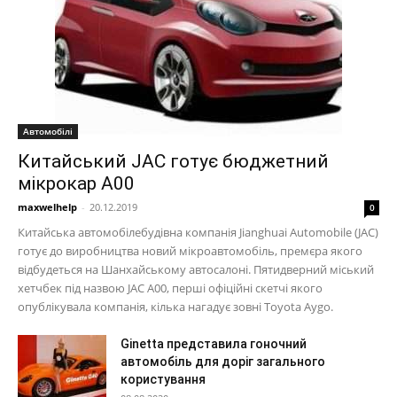
Автомобілі
Китайський JAC готує бюджетний
мікрокар A00
maxwelhelp
-
20.12.2019
0
Китайська автомобілебудівна компанія Jianghuai Automobile (JAC)
готує до виробництва новий мікроавтомобіль, премєра якого
відбудеться на Шанхайському автосалоні. Пятидверний міський
хетчбек під назвою JAC A00, перші офіційні скетчі якого
опублікувала компанія, кілька нагадує зовні Toyota Aygo.
Ginetta представила гоночний
автомобіль для доріг загального
користування