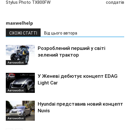
Stylus Photo TX800FW
солдатів
maxwelhelp
СХОЖІ СТАТТІ
Від цього автора
Розроблений перший у світі
зелений трактор
Автомобілі
У Женеві дебютує концепт EDAG
Light Car
Автомобілі
Hyundai представив новий концепт
Nuvis
Автомобілі