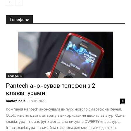
Телефони
Телефони
Pantech анонсував телефон з 2
клавіатурами
maxwelhelp
-
09.08.2020
0
Компанія Pantech анонсувала випуск нового смартфона Reveal.
Особливістю цього апарату є використання двох клавіатур. Одна
клавіатура – повнофункціональна висувна QWERTY клавіатура.
Інша клавіатура – звичайна цифрова для мобільних дзвінків.