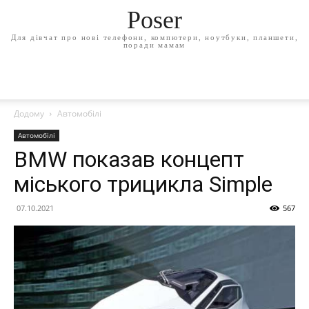
Poser
Для дівчат про нові телефони, компютери, ноутбуки, планшети,
поради мамам
Додому
Автомобілі
Автомобілі
BMW показав концепт
міського трицикла Simple
07.10.2021
567