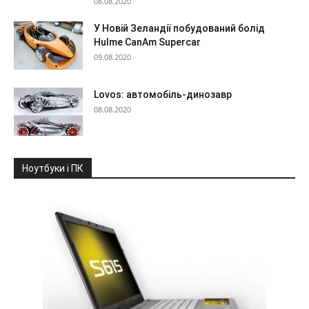
08.08.2020
У Новій Зеландії побудований болід
Hulme CanAm Supercar
09.08.2020
Lovos: автомобіль-динозавр
08.08.2020
Ноутбуки і ПК