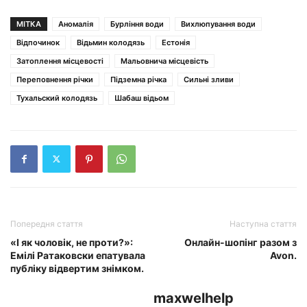
МІТКА
Аномалія
Бурління води
Вихлюпування води
Відпочинок
Відьмин колодязь
Естонія
Затоплення місцевості
Мальовнича місцевість
Переповнення річки
Підземна річка
Сильні зливи
Тухальский колодязь
Шабаш відьом
Попередня стаття
Наступна стаття
«І як чоловік, не проти?»:
Онлайн-шопінг разом з
Емілі Ратаковски епатувала
Avon.
публіку відвертим знімком.
maxwelhelp