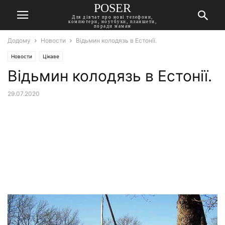
POSER
Для дівчат про нові телефони,
компютери, ноутбуки, планшети,
поради мамам
Додому
Новости
Відьмин колодязь в Естонії.
Новости
Цікаве
Відьмин колодязь в Естонії.
29.07.2020