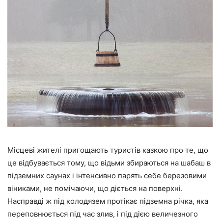
Місцеві жителі пригощають туристів казкою про те, що
це відбувається тому, що відьми збираються на шабаш в
підземних саунах і інтенсивно парять себе березовими
віниками, не помічаючи, що діється на поверхні.
Насправді ж під колодязем протікає підземна річка, яка
переповнюється під час злив, і під дією величезного