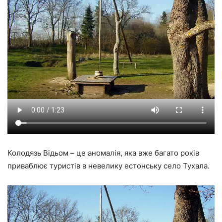
Колодязь Відьом – це аномалія, яка вже багато років
приваблює туристів в невелику естонську село Тухала.