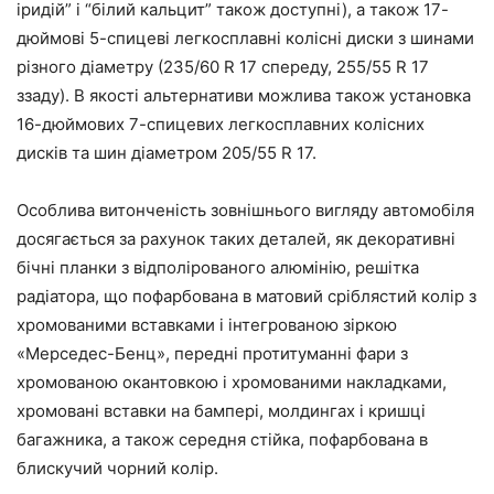
іридій” і “білий кальцит” також доступні), а також 17-
дюймові 5-спицеві легкосплавні колісні диски з шинами
різного діаметру (235/60 R 17 спереду, 255/55 R 17
ззаду). В якості альтернативи можлива також установка
16-дюймових 7-спицевих легкосплавних колісних
дисків та шин діаметром 205/55 R 17.
Особлива витонченість зовнішнього вигляду автомобіля
досягається за рахунок таких деталей, як декоративні
бічні планки з відполірованого алюмінію, решітка
радіатора, що пофарбована в матовий сріблястий колір з
хромованими вставками і інтегрованою зіркою
«Мерседес-Бенц», передні протитуманні фари з
хромованою окантовкою і хромованими накладками,
хромовані вставки на бампері, молдингах і кришці
багажника, а також середня стійка, пофарбована в
блискучий чорний колір.