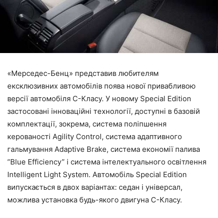
«Мерседес-Бенц» представив любителям
ексклюзивних автомобілів поява нової привабливою
версії автомобіля C-Класу. У новому Special Edition
застосовані інноваційні технології, доступні в базовій
комплектації, зокрема, система поліпшення
керованості Agility Control, система адаптивного
гальмування Adaptive Brake, система економії палива
“Blue Efficiency” і система інтелектуального освітлення
Intelligent Light System. Автомобіль Special Edition
випускається в двох варіантах: седан і універсал,
можлива установка будь-якого двигуна C-Класу.