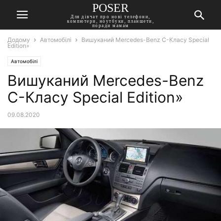
POSER
Для дівчат про нові телефони,
компютери, ноутбуки, планшети,
поради мамам
Додому
Автомобілі
Вишуканий Mercedes-Benz C-Класу Special
Edition»
Автомобілі
Вишуканий Mercedes-Benz
C-Класу Special Edition»
09.08.2020