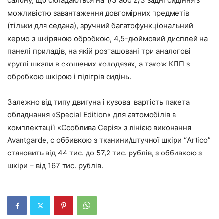
салону, що складаються на 1/3 або 2/3 задні сидіння з
можливістю завантаження довгомірних предметів
(тільки для седана), зручний багатофункціональний
кермо з шкіряною обробкою, 4,5-дюймовий дисплей на
панелі приладів, на якій розташовані три аналогові
круглі шкали в скошених колодязях, а також КПП з
обробкою шкірою і підігрів сидінь.
Залежно від типу двигуна і кузова, вартість пакета
обладнання «Special Edition» для автомобілів в
комплектації «Особлива Серія» з лінією виконання
Avantgarde, c оббивкою з тканини/штучної шкіри “Artico”
становить від 44 тис. до 57,2 тис. рублів, з оббивкою з
шкіри – від 167 тис. рублів.