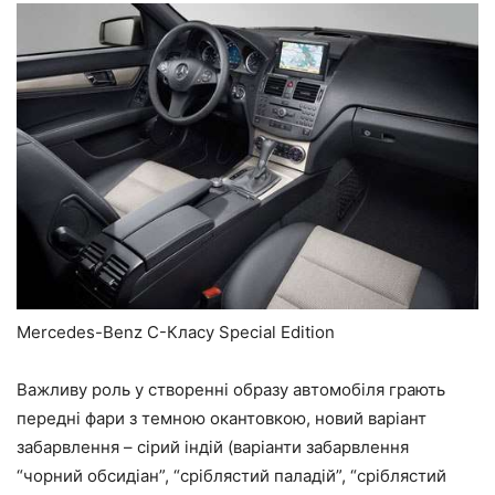
Mercedes-Benz C-Класу Special Edition
Важливу роль у створенні образу автомобіля грають
передні фари з темною окантовкою, новий варіант
забарвлення – сірий індій (варіанти забарвлення
“чорний обсидіан”, “сріблястий паладій”, “сріблястий