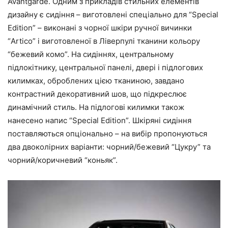
Avantgarde. Одним з прикладів стильних елементів
дизайну є сидіння – виготовлені спеціально для “Special
Edition” – виконані з чорної шкіри ручної вичинки
“Artico” і виготовленої в Ліверпулі тканини кольору
“бежевий комо”. На сидіннях, центральному
підлокітнику, центральної панелі, двері і підлогових
килимках, оброблених цією тканиною, завдано
контрастний декоративний шов, що підкреслює
динамічний стиль. На підлогові килимки також
нанесено напис “Special Edition”. Шкіряні сидіння
поставляються опціонально – на вибір пропонуються
два двоколірних варіанти: чорний/бежевий “Цукру” та
чорний/коричневий “коньяк”.