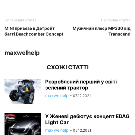
Попередня стаття
Наступна стаття
MINI привезе в Детройт
Музичний плеєр MP330 від
баггі Beachcomber Concept
Transcend
maxwelhelp
СХОЖІ СТАТТІ
Розроблений перший у світі
зелений трактор
maxwelhelp
-
07.12.2021
У Женеві дебютує концепт EDAG
Light Car
maxwelhelp
-
05.12.2021