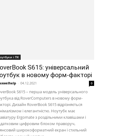
оутбуки і ПК
overBook S615: універсальний
оутбук в новому форм-факторі
xwelhelp
-
04.12.2021
0
verBook S615 – перша модель універсального
утбука від RoverComputers в новому форм-
кторі. Дизайн RoverBook S615 відрізняється
німалізмом і елегантністю. Ноутубк має
авіатуру Ergomate з роздільними клавішами і
одатковим цифровим блоком праворуч,
лянсовий широкоформатний екран і стильний