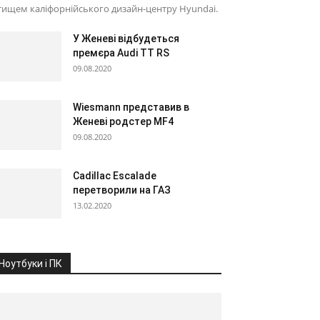
тищем каліфорнійського дизайн-центру Hyundai.
У Женеві відбудеться
премєра Audi TT RS
09.08.2020
Wiesmann представив в
Женеві родстер MF4
09.08.2020
Cadillac Escalade
перетворили на ГАЗ
13.02.2020
Ноутбуки і ПК