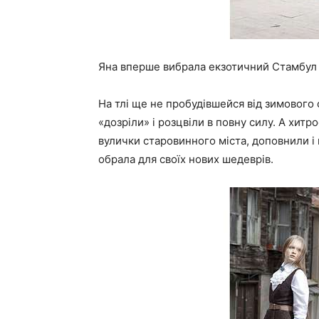
Яна вперше вибрала екзотичний Стамбул д
На тлі ще не пробудівшейся від зимового
«дозріли» і розцвіли в повну силу. А хит
вулички старовинного міста, доповнили і 
обрала для своїх нових шедеврів.