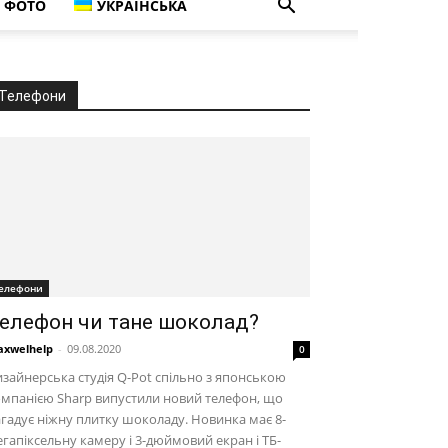
ФОТО
УКРАЇНСЬКА
Телефони
елефони
елефон чи тане шоколад?
xwelhelp
-
09.08.2020
0
зайнерська студія Q-Pot спільно з японською
мпанією Sharp випустили новий телефон, що
гадує ніжну плитку шоколаду. Новинка має 8-
гапіксельну камеру і 3-дюймовий екран і ТБ-