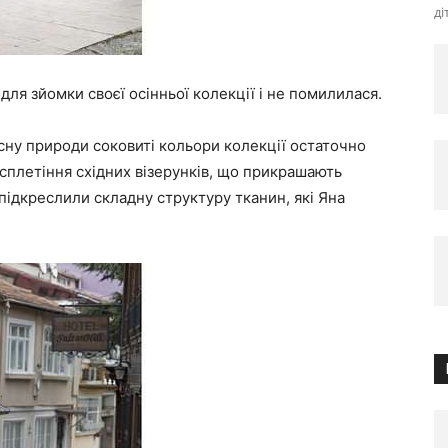
ді
ля зйомки своєї осінньої колекції і не помилилася.
 сну природи соковиті кольори колекції остаточно
росплетіння східних візерунків, що прикрашають
підкреслили складну структуру тканин, які Яна