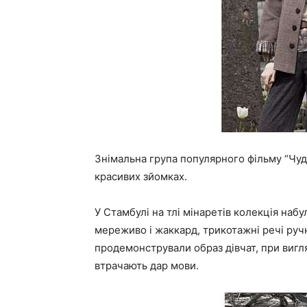
Знімальна група популярного фільму “Чуд
красивих зйомках.
У Стамбулі на тлі мінаретів колекція набул
мереживо і жаккард, трикотажні речі руч
продемонстрували образ дівчат, при вигля
втрачають дар мови.