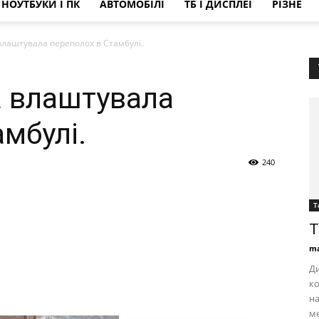
НОУТБУКИ І ПК
АВТОМОБІЛІ
ТБ І ДИСПЛЕЇ
РІЗНЕ
лаштувала переполох в Стамбулі.
а влаштувала
мбулі.
240
Т
Т
ma
Ди
ко
на
ме