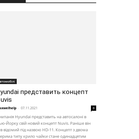
втомобілі
yundai представить концепт
uvis
xwelhelp
-
07.11.2021
0
мпанія Hyundai представить на автосалоні в
ю-Йорку свій новий концепт Nuvis. Раніше він
в відомий під назвою HD-11. Концепт з двома
ерима типу крило чайки стане одинадцятим