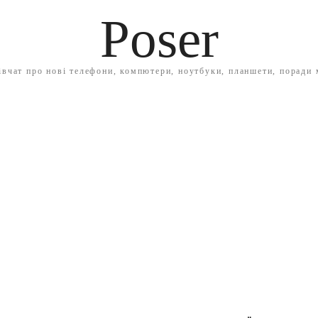
Poser
івчат про нові телефони, компютери, ноутбуки, планшети, поради