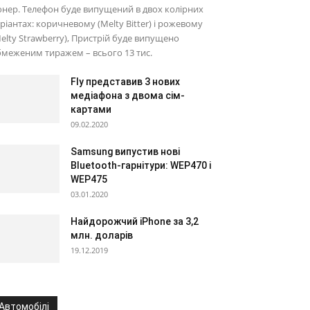
нер. Телефон буде випущений в двох колірних
ріантах: коричневому (Melty Bitter) і рожевому
elty Strawberry), Пристрій буде випущено
меженим тиражем – всього 13 тис.
Fly представив 3 нових
медіафона з двома сім-
картами
09.02.2020
Samsung випустив нові
Bluetooth-гарнітури: WEP470 і
WEP475
03.01.2020
Найдорожчий iPhone за 3,2
млн. доларів
19.12.2019
Автомобілі