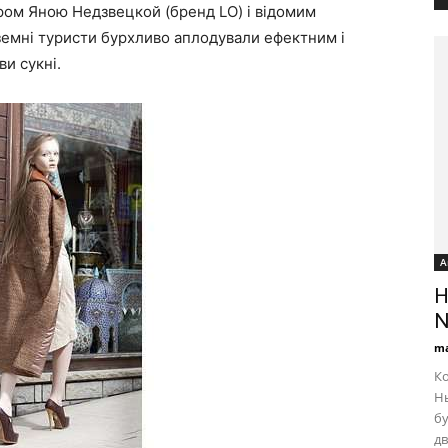
ром Яною Недзвецкой (бренд LO) і відомим
емні туристи бурхливо аплодували ефектним і
ви сукні.
А
H
N
ma
Ко
Нь
бу
дв