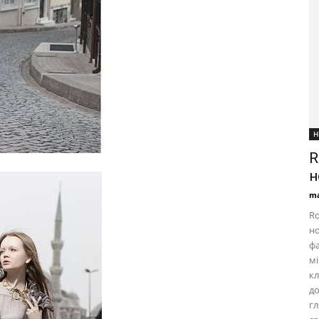
Н
R
н
ma
Ro
но
фа
мі
кл
д
г