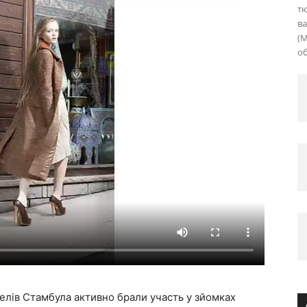
тю
ва
(M
об
телів Стамбула активно брали участь у зйомках