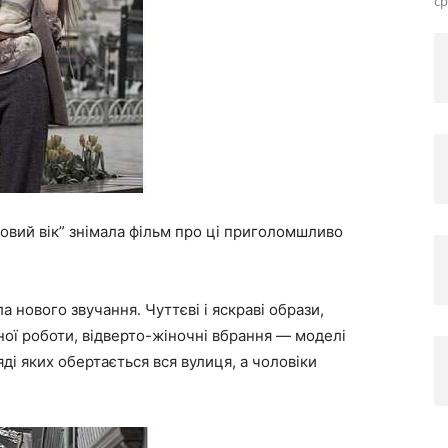
ср
овий вік” знімала фільм про ці приголомшливо
а нового звучання. Чуттєві і яскраві образи,
ної роботи, відверто-жіночні вбрання — моделі
ді яких обертається вся вулиця, а чоловіки