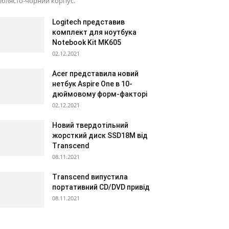
іблясто-чорний корпус.
Logitech представив
комплект для ноутбука
Notebook Kit MK605
02.12.2021
Acer представила новий
нетбук Aspire One в 10-
дюймовому форм-факторі
02.12.2021
Новий твердотільний
жорсткий диск SSD18M від
Transcend
08.11.2021
Transcend випустила
портативний CD/DVD привід
08.11.2021