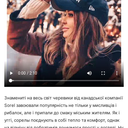
Знамениті на весь світ черевики від канадської компанії
Sorel завоювали популярність не тільки у мисливців і
рибалок, але і припали до смаку міським жителям. Як і
уггі, сорелы поєднують в собі тепло та комфорт, однак
на відміну від побратимів донезмоги прості у догляді. Ну