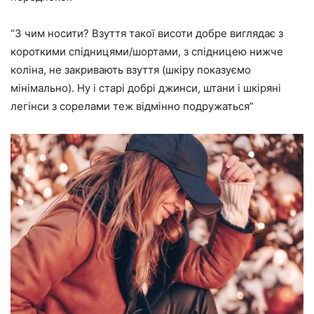
“З чим носити? Взуття такої висоти добре виглядає з
короткими спідницями/шортами, з спідницею нижче
коліна, не закривають взуття (шкіру показуємо
мінімально). Ну і старі добрі джинси, штани і шкіряні
легінси з сорелами теж відмінно подружаться”