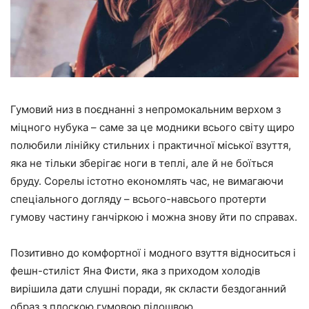
Гумовий низ в поєднанні з непромокальним верхом з
міцного нубука – саме за це модники всього світу щиро
полюбили лінійку стильних і практичної міської взуття,
яка не тільки зберігає ноги в теплі, але й не боїться
бруду. Сорелы істотно економлять час, не вимагаючи
спеціального догляду – всього-навсього протерти
гумову частину ганчіркою і можна знову йти по справах.
Позитивно до комфортної і модного взуття відноситься і
фешн-стиліст Яна Фисти, яка з приходом холодів
вирішила дати слушні поради, як скласти бездоганний
образ з плоскою гумовою підошвою.