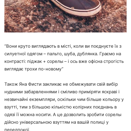
“Вони круто виглядають в місті, коли ви поєднуєте їх з
силуетної одягом – пальто, шуба, дублянка. Граємо на
контрасті: піджак + сорелы – і ось вже офісна строгість
виглядає трохи по-новому”
Також Яна Фисти закликає не обмежувати свій вибір
нудними забарвленнями і сміливо приміряти яскраві і
незвичайні екземпляри, оскільки чим більше кольору у
взутті, тим з більшою кількістю колірних поєднань в
одязі її можна носити. А це дозволить зробити сорелы
дійсно універсальною взуттям на вашій полиці у
передпокої.