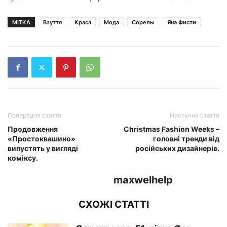
МІТКА
Взуття
Краса
Мода
Сорелы
Яна Фисти
Попередня стаття
Наступна стаття
Продовження
Christmas Fashion Weeks –
«Простоквашино»
головні тренди від
випустять у вигляді
російських дизайнерів.
коміксу.
maxwelhelp
СХОЖІ СТАТТІ