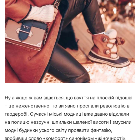
Ну а якщо ж вам здається, що взуття на плоскій підошві
– це неженственно, то ви явно проспали революцію в
гардеробі. Сучасні міські модниці вже давно
відклали
на полицю незручні шпильки шаленої висоти
і змусили
модні будинки усього світу проявити фантазію,
зробивши слово «комфорт» синонімом «жіночності».