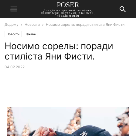
POSER
Для дівчат про нові телефони,
компютери, ноутбуки, планшети,
поради мамам
Додому
Новости
Носимо сорелы: поради стиліста Яни Фисти.
Новости
Цікаве
Носимо сорелы: поради
стиліста Яни Фисти.
04.02.2022